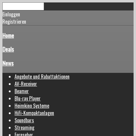
Einloggen
Registrieren
Home
Deals
News
Angebote und Rabattaktionen
AV-Receiver
Beamer
Blu-ray Player
Heimkino Systeme
HiFi-Kompaktanlagen
Soundbars
Streaming
Fernseher