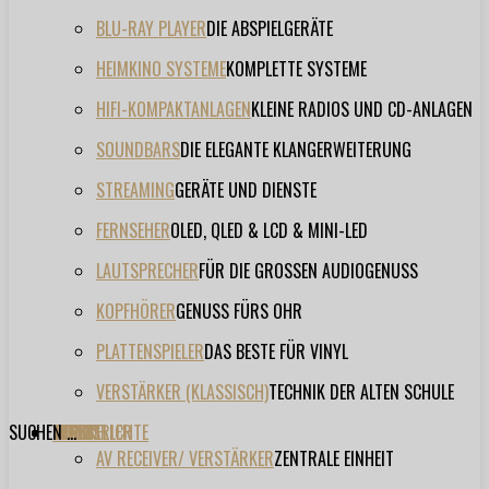
BLU-RAY PLAYER
DIE ABSPIELGERÄTE
HEIMKINO SYSTEME
KOMPLETTE SYSTEME
HIFI-KOMPAKTANLAGEN
KLEINE RADIOS UND CD-ANLAGEN
SOUNDBARS
DIE ELEGANTE KLANGERWEITERUNG
STREAMING
GERÄTE UND DIENSTE
FERNSEHER
OLED, QLED & LCD & MINI-LED
LAUTSPRECHER
FÜR DIE GROSSEN AUDIOGENUSS
KOPFHÖRER
GENUSS FÜRS OHR
PLATTENSPIELER
DAS BESTE FÜR VINYL
VERSTÄRKER (KLASSISCH)
TECHNIK DER ALTEN SCHULE
SUCHEN ...
TESTBERICHTE
FORUM
FILME
VIDEOS
HERSTELLER
EVENT
AV RECEIVER/ VERSTÄRKER
ZENTRALE EINHEIT