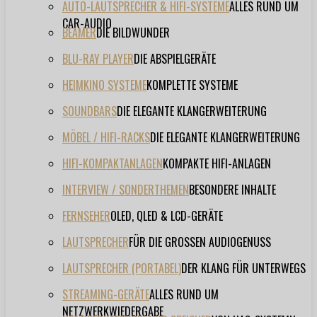
AUTO-LAUTSPRECHER & HIFI-SYSTEME
ALLES RUND UM
CAR-AUDIO
BEAMER
DIE BILDWUNDER
BLU-RAY PLAYER
DIE ABSPIELGERÄTE
HEIMKINO SYSTEME
KOMPLETTE SYSTEME
SOUNDBARS
DIE ELEGANTE KLANGERWEITERUNG
MÖBEL / HIFI-RACKS
DIE ELEGANTE KLANGERWEITERUNG
HIFI-KOMPAKTANLAGEN
KOMPAKTE HIFI-ANLAGEN
INTERVIEW / SONDERTHEMEN
BESONDERE INHALTE
FERNSEHER
OLED, QLED & LCD-GERÄTE
LAUTSPRECHER
FÜR DIE GROSSEN AUDIOGENUSS
LAUTSPRECHER (PORTABEL)
DER KLANG FÜR UNTERWEGS
STREAMING-GERÄTE
ALLES RUND UM
NETZWERKWIEDERGABE