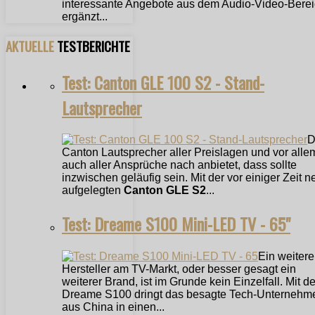
interessante Angebote aus dem Audio-Video-Bere
ergänzt...
AKTUELLE
TESTBERICHTE
Test: Canton GLE 100 S2 - Stand-
Lautsprecher
D
Canton Lautsprecher aller Preislagen und vor alle
auch aller Ansprüche nach anbietet, dass sollte
inzwischen geläufig sein. Mit der vor einiger Zeit n
aufgelegten
Canton GLE S2
...
Test: Dreame S100 Mini-LED TV - 65"
Ein weitere
Hersteller am TV-Markt, oder besser gesagt ein
weiterer Brand, ist im Grunde kein Einzelfall. Mit 
Dreame S100 dringt das besagte Tech-Unternehm
aus China in einen...