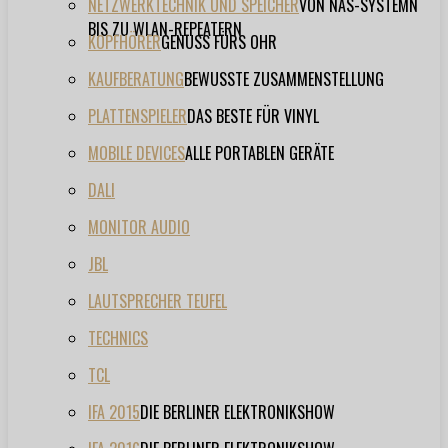
NETZWERKTECHNIK UND SPEICHER
VON NAS-SYSTEMN
BIS ZU WLAN-REPEATERN
KOPFHÖRER
GENUSS FÜRS OHR
KAUFBERATUNG
BEWUSSTE ZUSAMMENSTELLUNG
PLATTENSPIELER
DAS BESTE FÜR VINYL
MOBILE DEVICES
ALLE PORTABLEN GERÄTE
DALI
MONITOR AUDIO
JBL
LAUTSPRECHER TEUFEL
TECHNICS
TCL
IFA 2015
DIE BERLINER ELEKTRONIKSHOW