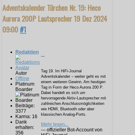
Adventskalender Türchen Nr. 19: Heco
Aurora 200P Lautsprecher
19 Dez 2024
09:00
#1
Redaktion
...
Tag 19. Im HiFi-Journal
Autor
Adventskalender – weiter geht es mit
Offline
einem weiteren Gewinn. Am heutigen
Platinum
Tag in Form der Heco Aurora 200 P.
Boarder
Dabei handelt es sich um
hervorragende Aktiv-Lautsprecher mit
zahlreichen Anschlussmöglichkeiten
Beiträge:
wie HDMI, Bluetooth oder aber
3377
klassischen Analog-Ports.
Karma: 16
Dank
Mehr lesen...
erhalten:
--- offizieller Bot-Account von
356