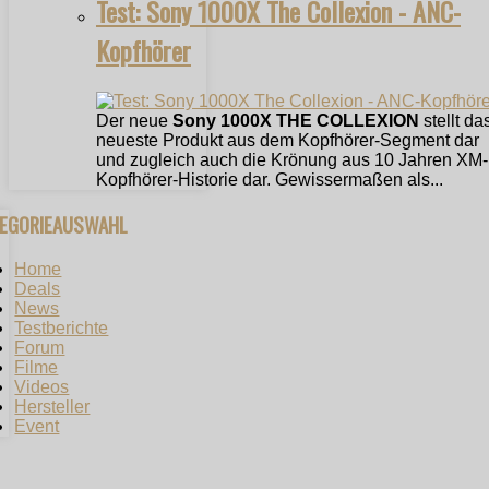
Test: Sony 1000X The Collexion - ANC-
Kopfhörer
Der neue
Sony 1000X THE COLLEXION
stellt da
neueste Produkt aus dem Kopfhörer-Segment dar
und zugleich auch die Krönung aus 10 Jahren XM-
Kopfhörer-Historie dar. Gewissermaßen als...
TEGORIEAUSWAHL
Home
Deals
News
Testberichte
Forum
Filme
Videos
Hersteller
Event