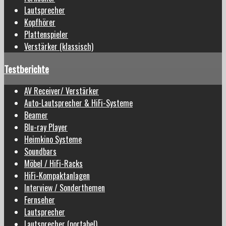
Lautsprecher
Kopfhörer
Plattenspieler
Verstärker (klassisch)
Testberichte
AV Receiver/ Verstärker
Auto-Lautsprecher & HiFi-Systeme
Beamer
Blu-ray Player
Heimkino Systeme
Soundbars
Möbel / HiFi-Racks
HiFi-Kompaktanlagen
Interview / Sonderthemen
Fernseher
Lautsprecher
Lautsprecher (portabel)