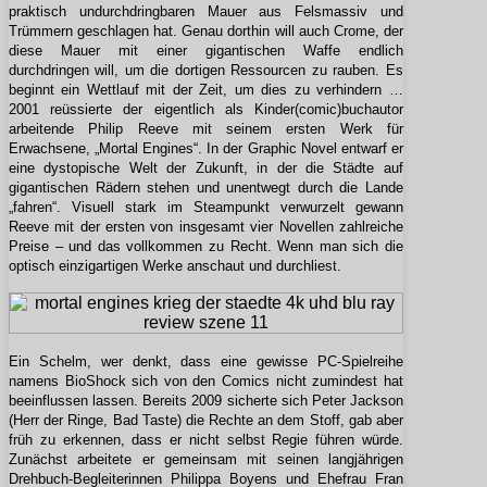
praktisch undurchdringbaren Mauer aus Felsmassiv und
Trümmern geschlagen hat. Genau dorthin will auch Crome, der
diese Mauer mit einer gigantischen Waffe endlich
durchdringen will, um die dortigen Ressourcen zu rauben. Es
beginnt ein Wettlauf mit der Zeit, um dies zu verhindern …
2001 reüssierte der eigentlich als Kinder(comic)buchautor
arbeitende Philip Reeve mit seinem ersten Werk für
Erwachsene, „Mortal Engines“. In der Graphic Novel entwarf er
eine dystopische Welt der Zukunft, in der die Städte auf
gigantischen Rädern stehen und unentwegt durch die Lande
„fahren“. Visuell stark im Steampunkt verwurzelt gewann
Reeve mit der ersten von insgesamt vier Novellen zahlreiche
Preise – und das vollkommen zu Recht. Wenn man sich die
optisch einzigartigen Werke anschaut und durchliest.
Ein Schelm, wer denkt, dass eine gewisse PC-Spielreihe
namens BioShock sich von den Comics nicht zumindest hat
beeinflussen lassen.
Bereits 2009 sicherte sich Peter Jackson
(Herr der Ringe, Bad Taste) die Rechte an dem Stoff, gab aber
früh zu erkennen, dass er nicht selbst Regie führen würde.
Zunächst arbeitete er gemeinsam mit seinen langjährigen
Drehbuch-Begleiterinnen Philippa Boyens und Ehefrau Fran