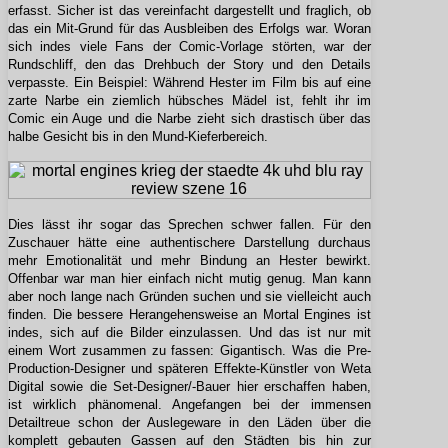
erfasst.
Sicher ist das vereinfacht dargestellt und fraglich, ob
das ein Mit-Grund für das Ausbleiben des Erfolgs war. Woran
sich indes viele Fans der Comic-Vorlage störten, war der
Rundschliff, den das Drehbuch der Story und den Details
verpasste. Ein Beispiel:
Während Hester im Film bis auf eine
zarte Narbe ein ziemlich hübsches Mädel ist, fehlt ihr im
Comic ein Auge und die Narbe zieht sich drastisch über das
halbe Gesicht bis in den Mund-Kieferbereich.
Dies lässt ihr sogar das Sprechen schwer fallen. Für den
Zuschauer hätte eine authentischere Darstellung durchaus
mehr Emotionalität und mehr Bindung an Hester bewirkt.
Offenbar war man hier einfach nicht mutig genug. Man kann
aber noch lange nach Gründen suchen und sie vielleicht auch
finden. Die bessere Herangehensweise an Mortal Engines ist
indes, sich auf die Bilder einzulassen. Und das ist nur mit
einem Wort zusammen zu fassen: Gigantisch. Was die Pre-
Production-Designer und späteren Effekte-Künstler von Weta
Digital sowie die Set-Designer/-Bauer hier erschaffen haben,
ist wirklich phänomenal. Angefangen bei der immensen
Detailtreue schon der Auslegeware in den Läden über die
komplett gebauten Gassen auf den Städten bis hin zur