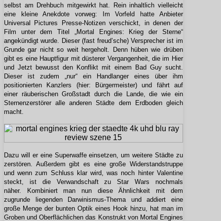
selbst am Drehbuch mitgewirkt hat. Rein inhaltlich vielleicht
eine kleine Anekdote vorweg: Im Vorfeld hatte Anbieter
Universal Pictures Presse-Notizen verschickt, in denen der
Film unter dem Titel „Mortal Engines: Krieg der Sterne“
angekündigt wurde. Dieser (fast freud’sche) Versprecher ist im
Grunde gar nicht so weit hergeholt. Denn hüben wie drüben
gibt es eine Hauptfigur mit düsterer Vergangenheit, die im Hier
und Jetzt bewusst den Konflikt mit einem Bad Guy sucht.
Dieser ist zudem „nur“ ein Handlanger eines über ihm
positionierten Kanzlers (hier: Bürgermeister) und fährt auf
einer räuberischen Großstadt durch die Lande, die wie ein
Sternenzerstörer alle anderen Städte dem Erdboden gleich
macht.
Dazu will er eine Superwaffe einsetzen, um weitere Städte zu
zerstören. Außerdem gibt es eine große Widerstandstruppe
und wenn zum Schluss klar wird, was noch hinter Valentine
steckt, ist die Verwandschaft zu Star Wars nochmals
näher.
Kombiniert man nun diese Ähnlichkeit mit dem
zugrunde liegenden Darwinismus-Thema und addiert eine
große Menge der bunten Optik eines Hook hinzu, hat man im
Groben und Oberflächlichen das Konstrukt von Mortal Engines