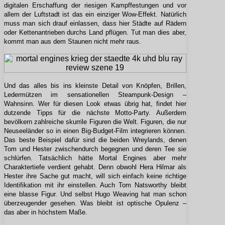
digitalen Erschaffung der riesigen Kampffestungen und vor
allem der Luftstadt ist das ein einziger Wow-Effekt. Natürlich
muss man sich drauf einlassen, dass hier Städte auf Rädern
oder Kettenantrieben durchs Land pflügen. Tut man dies aber,
kommt man aus dem Staunen nicht mehr raus.
Und das alles bis ins kleinste Detail von Knöpfen, Brillen,
Ledermützen im sensationellen Steampunk-Design –
Wahnsinn. Wer für diesen Look etwas übrig hat, findet hier
dutzende Tipps für die nächste Motto-Party. Außerdem
bevölkern zahlreiche skurrile Figuren die Welt. Figuren, die nur
Neuseeländer so in einen Big-Budget-Film integrieren können.
Das beste Beispiel dafür sind die beiden Wreylands, denen
Tom und Hester zwischendurch begegnen und deren Tee sie
schlürfen. Tatsächlich hätte Mortal Engines aber mehr
Charaktertiefe verdient gehabt. Denn obwohl Hera Hilmar als
Hester ihre Sache gut macht, will sich einfach keine richtige
Identifikation mit ihr einstellen. Auch Tom Natsworthy bleibt
eine blasse Figur. Und selbst Hugo Weaving hat man schon
überzeugender gesehen. Was bleibt ist optische Opulenz –
das aber in höchstem Maße.