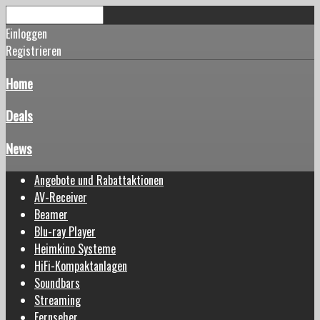
Einloggen
Registrieren
Home
Deals
News
Angebote und Rabattaktionen
AV-Receiver
Beamer
Blu-ray Player
Heimkino Systeme
HiFi-Kompaktanlagen
Soundbars
Streaming
Fernseher