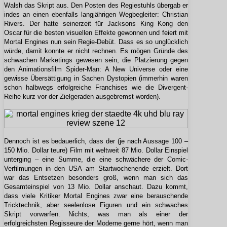
Walsh das Skript aus. Den Posten des Regiestuhls übergab er
indes an einen ebenfalls langjährigen Wegbegleiter: Christian
Rivers. Der hatte seinerzeit für Jacksons King Kong den
Oscar für die besten visuellen Effekte gewonnen und feiert mit
Mortal Engines nun sein Regie-Debüt. Dass es so unglücklich
würde, damit konnte er nicht rechnen. Es mögen Gründe des
schwachen Marketings gewesen sein, die Platzierung gegen
den Animationsfilm Spider-Man: A New Universe oder eine
gewisse Übersättigung in Sachen Dystopien (immerhin waren
schon halbwegs erfolgreiche Franchises wie die Divergent-
Reihe kurz vor der Zielgeraden ausgebremst worden).
Dennoch ist es bedauerlich, dass der (je nach Aussage 100 –
150 Mio. Dollar teure) Film mit weltweit 87 Mio. Dollar Einspiel
unterging – eine Summe, die eine schwächere der Comic-
Verfilmungen in den USA am Startwochenende erzielt. Dort
war das Entsetzen besonders groß, wenn man sich das
Gesamteinspiel von 13 Mio. Dollar anschaut. Dazu kommt,
dass viele Kritiker Mortal Engines zwar eine berauschende
Tricktechnik, aber seelenlose Figuren und ein schwaches
Skript vorwarfen. Nichts, was man als einer der
erfolgreichsten Regisseure der Moderne gerne hört, wenn man