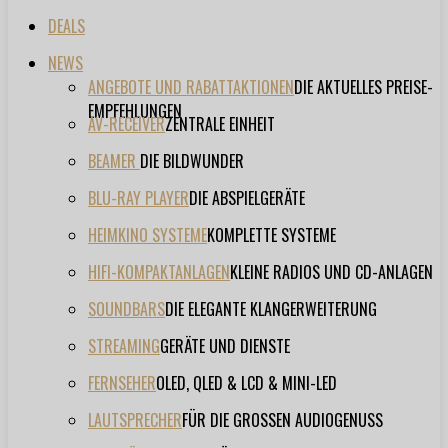
DEALS
NEWS
ANGEBOTE UND RABATTAKTIONEN
DIE AKTUELLES PREISE-
EMPFEHLUNGEN
AV-RECEIVER
ZENTRALE EINHEIT
BEAMER
DIE BILDWUNDER
BLU-RAY PLAYER
DIE ABSPIELGERÄTE
HEIMKINO SYSTEME
KOMPLETTE SYSTEME
HIFI-KOMPAKTANLAGEN
KLEINE RADIOS UND CD-ANLAGEN
SOUNDBARS
DIE ELEGANTE KLANGERWEITERUNG
STREAMING
GERÄTE UND DIENSTE
FERNSEHER
OLED, QLED & LCD & MINI-LED
LAUTSPRECHER
FÜR DIE GROSSEN AUDIOGENUSS