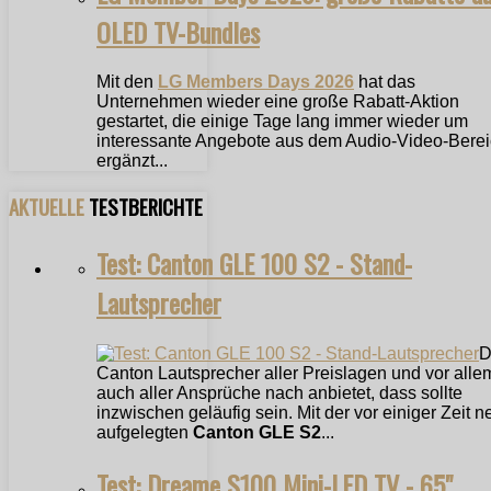
OLED TV-Bundles
Mit den
LG Members Days 2026
hat das
Unternehmen wieder eine große Rabatt-Aktion
gestartet, die einige Tage lang immer wieder um
interessante Angebote aus dem Audio-Video-Bere
ergänzt...
AKTUELLE
TESTBERICHTE
Test: Canton GLE 100 S2 - Stand-
Lautsprecher
D
Canton Lautsprecher aller Preislagen und vor alle
auch aller Ansprüche nach anbietet, dass sollte
inzwischen geläufig sein. Mit der vor einiger Zeit n
aufgelegten
Canton GLE S2
...
Test: Dreame S100 Mini-LED TV - 65"