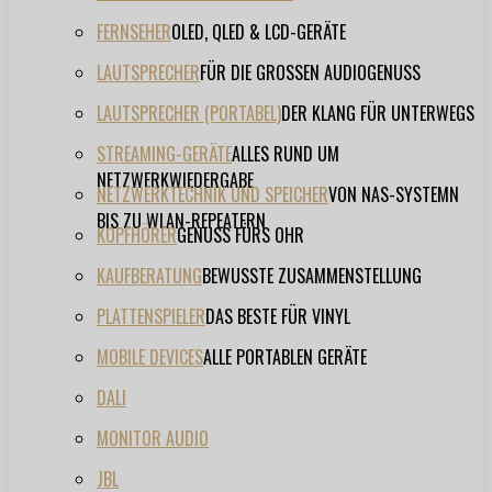
FERNSEHER
OLED, QLED & LCD-GERÄTE
LAUTSPRECHER
FÜR DIE GROSSEN AUDIOGENUSS
LAUTSPRECHER (PORTABEL)
DER KLANG FÜR UNTERWEGS
STREAMING-GERÄTE
ALLES RUND UM
NETZWERKWIEDERGABE
NETZWERKTECHNIK UND SPEICHER
VON NAS-SYSTEMN
BIS ZU WLAN-REPEATERN
KOPFHÖRER
GENUSS FÜRS OHR
KAUFBERATUNG
BEWUSSTE ZUSAMMENSTELLUNG
PLATTENSPIELER
DAS BESTE FÜR VINYL
MOBILE DEVICES
ALLE PORTABLEN GERÄTE
DALI
MONITOR AUDIO
JBL