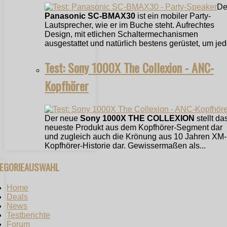
De
Panasonic SC-BMAX30
ist ein mobiler Party-
Lautsprecher, wie er im Buche steht. Aufrechtes
Design, mit etlichen Schaltermechanismen
ausgestattet und natürlich bestens gerüstet, um jede
Test: Sony 1000X The Collexion - ANC-
Kopfhörer
Der neue
Sony 1000X THE COLLEXION
stellt da
neueste Produkt aus dem Kopfhörer-Segment dar
und zugleich auch die Krönung aus 10 Jahren XM-
Kopfhörer-Historie dar. Gewissermaßen als...
TEGORIEAUSWAHL
Home
Deals
News
Testberichte
Forum