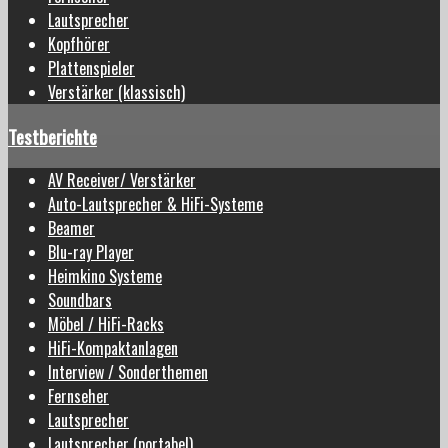
Lautsprecher
Kopfhörer
Plattenspieler
Verstärker (klassisch)
Testberichte
AV Receiver/ Verstärker
Auto-Lautsprecher & HiFi-Systeme
Beamer
Blu-ray Player
Heimkino Systeme
Soundbars
Möbel / HiFi-Racks
HiFi-Kompaktanlagen
Interview / Sonderthemen
Fernseher
Lautsprecher
Lautsprecher (portabel)