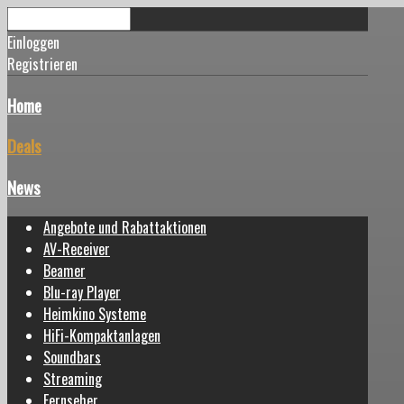
Einloggen
Registrieren
Home
Deals
News
Angebote und Rabattaktionen
AV-Receiver
Beamer
Blu-ray Player
Heimkino Systeme
HiFi-Kompaktanlagen
Soundbars
Streaming
Fernseher