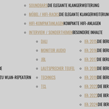
SOUNDBARS
DIE ELEGANTE KLANGERWEITERUNG
MÖBEL / HIFI-RACKS
DIE ELEGANTE KLANGERWEITERUN
HIFI-KOMPAKTANLAGEN
KOMPAKTE HIFI-ANLAGEN
INTERVIEW / SONDERTHEMEN
BESONDERE INHALTE
DALI
IFA 2015
DIE BE
MONITOR AUDIO
IFA 2016
DIE BE
JBL
IFA 2017
DIE BE
BE
LAUTSPRECHER TEUFEL
IFA 2018
DIE BE
 ZU WLAN-REPEATERN
TECHNICS
IFA 2019
DIE BE
TCL
IFA 2022
DIE BE
IFA 2023
DIE BE
IFA 2024
DIE BE