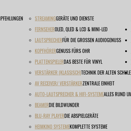
EMPFEHLUNGEN
STREAMING
GERÄTE UND DIENSTE
FERNSEHER
OLED, QLED & LCD & MINI-LED
LAUTSPRECHER
FÜR DIE GROSSEN AUDIOGENUSS
KOPFHÖRER
GENUSS FÜRS OHR
PLATTENSPIELER
DAS BESTE FÜR VINYL
VERSTÄRKER (KLASSISCH)
TECHNIK DER ALTEN SCHULE
AV RECEIVER/ VERSTÄRKER
ZENTRALE EINHEIT
AUTO-LAUTSPRECHER & HIFI-SYSTEME
ALLES RUND U
BEAMER
DIE BILDWUNDER
BLU-RAY PLAYER
DIE ABSPIELGERÄTE
HEIMKINO SYSTEME
KOMPLETTE SYSTEME