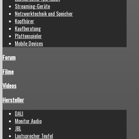
Streaming-Geräte
Netzwerktechnik und Speicher
Kopfhörer
Kaufberatung
Plattenspieler
Mobile Devices
Forum
Filme
Videos
Hersteller
DALI
Monitor Audio
JBL
Lautsprecher Teufel