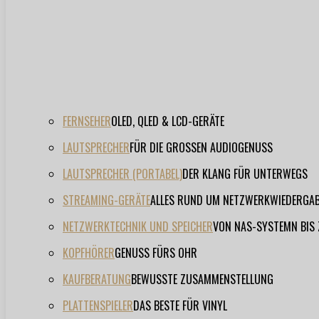
FERNSEHER
OLED, QLED & LCD-GERÄTE
LAUTSPRECHER
FÜR DIE GROSSEN AUDIOGENUSS
LAUTSPRECHER (PORTABEL)
DER KLANG FÜR UNTERWEGS
STREAMING-GERÄTE
ALLES RUND UM NETZWERKWIEDERGA
NETZWERKTECHNIK UND SPEICHER
VON NAS-SYSTEMN BIS
KOPFHÖRER
GENUSS FÜRS OHR
KAUFBERATUNG
BEWUSSTE ZUSAMMENSTELLUNG
PLATTENSPIELER
DAS BESTE FÜR VINYL