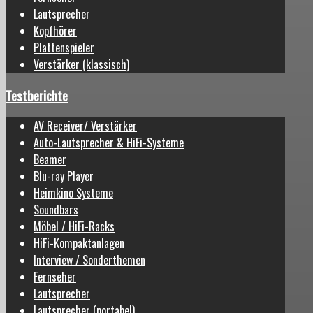
Lautsprecher
Kopfhörer
Plattenspieler
Verstärker (klassisch)
Testberichte
AV Receiver/ Verstärker
Auto-Lautsprecher & HiFi-Systeme
Beamer
Blu-ray Player
Heimkino Systeme
Soundbars
Möbel / HiFi-Racks
HiFi-Kompaktanlagen
Interview / Sonderthemen
Fernseher
Lautsprecher
Lautsprecher (portabel)