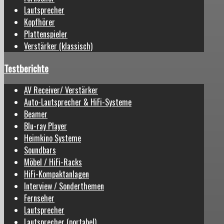
Lautsprecher
Kopfhörer
Plattenspieler
Verstärker (klassisch)
Testberichte
AV Receiver/ Verstärker
Auto-Lautsprecher & HiFi-Systeme
Beamer
Blu-ray Player
Heimkino Systeme
Soundbars
Möbel / HiFi-Racks
HiFi-Kompaktanlagen
Interview / Sonderthemen
Fernseher
Lautsprecher
Lautsprecher (portabel)