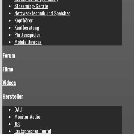
Streaming-Geräte
Netzwerktechnik und Speicher
Kopfhörer
Kaufberatung
Plattenspieler
Mobile Devices
Forum
Filme
Videos
Hersteller
DALI
Monitor Audio
JBL
Lautsprecher Teufel