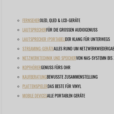
FERNSEHER
OLED, QLED & LCD-GERÄTE
LAUTSPRECHER
FÜR DIE GROSSEN AUDIOGENUSS
LAUTSPRECHER (PORTABEL)
DER KLANG FÜR UNTERWEGS
STREAMING-GERÄTE
ALLES RUND UM NETZWERKWIEDERGA
NETZWERKTECHNIK UND SPEICHER
VON NAS-SYSTEMN BIS
KOPFHÖRER
GENUSS FÜRS OHR
KAUFBERATUNG
BEWUSSTE ZUSAMMENSTELLUNG
PLATTENSPIELER
DAS BESTE FÜR VINYL
MOBILE DEVICES
ALLE PORTABLEN GERÄTE