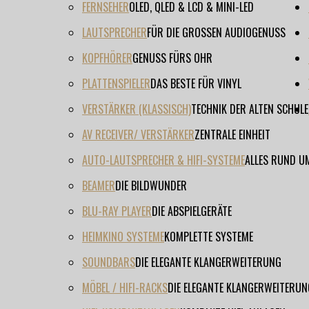
FERNSEHER
OLED, QLED & LCD & MINI-LED
LAUTSPRECHER
FÜR DIE GROSSEN AUDIOGENUSS
KOPFHÖRER
GENUSS FÜRS OHR
PLATTENSPIELER
DAS BESTE FÜR VINYL
VERSTÄRKER (KLASSISCH)
TECHNIK DER ALTEN SCHULE
AV RECEIVER/ VERSTÄRKER
ZENTRALE EINHEIT
AUTO-LAUTSPRECHER & HIFI-SYSTEME
ALLES RUND U
BEAMER
DIE BILDWUNDER
BLU-RAY PLAYER
DIE ABSPIELGERÄTE
HEIMKINO SYSTEME
KOMPLETTE SYSTEME
SOUNDBARS
DIE ELEGANTE KLANGERWEITERUNG
MÖBEL / HIFI-RACKS
DIE ELEGANTE KLANGERWEITERUN