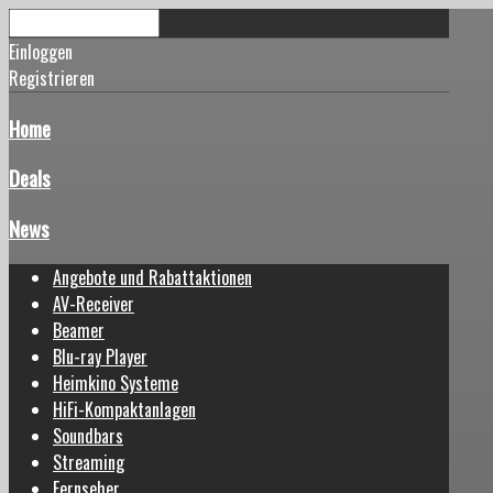
Einloggen
Registrieren
Home
Deals
News
Angebote und Rabattaktionen
AV-Receiver
Beamer
Blu-ray Player
Heimkino Systeme
HiFi-Kompaktanlagen
Soundbars
Streaming
Fernseher