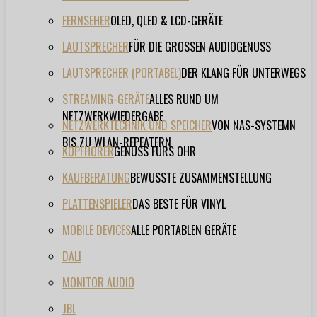
FERNSEHER
OLED, QLED & LCD-GERÄTE
LAUTSPRECHER
FÜR DIE GROSSEN AUDIOGENUSS
LAUTSPRECHER (PORTABEL)
DER KLANG FÜR UNTERWEGS
STREAMING-GERÄTE
ALLES RUND UM
NETZWERKWIEDERGABE
NETZWERKTECHNIK UND SPEICHER
VON NAS-SYSTEMN
BIS ZU WLAN-REPEATERN
KOPFHÖRER
GENUSS FÜRS OHR
KAUFBERATUNG
BEWUSSTE ZUSAMMENSTELLUNG
PLATTENSPIELER
DAS BESTE FÜR VINYL
MOBILE DEVICES
ALLE PORTABLEN GERÄTE
DALI
MONITOR AUDIO
JBL