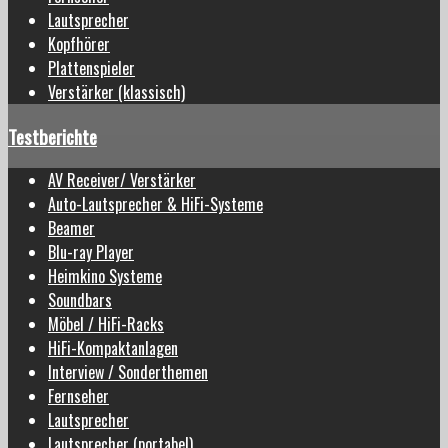
Lautsprecher
Kopfhörer
Plattenspieler
Verstärker (klassisch)
Testberichte
AV Receiver/ Verstärker
Auto-Lautsprecher & HiFi-Systeme
Beamer
Blu-ray Player
Heimkino Systeme
Soundbars
Möbel / HiFi-Racks
HiFi-Kompaktanlagen
Interview / Sonderthemen
Fernseher
Lautsprecher
Lautsprecher (portabel)