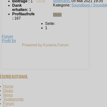
slowhand
, 05 Mai 2021 19:35
Beiträge :
1
Kategorie:
Soundbars / Soundd
Dank
erhalten:
1
Profilaufrufe
Mehr
:
167
Seite:
1
Forum
Profil für
Powered by
Kunena Forum
TEGORIEAUSWAHL
Home
Deals
News
Testberichte
Forum