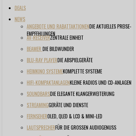
DEALS
NEWS
ANGEBOTE UND RABATTAKTIONEN
DIE AKTUELLES PREISE-
EMPFEHLUNGEN
AV-RECEIVER
ZENTRALE EINHEIT
BEAMER
DIE BILDWUNDER
BLU-RAY PLAYER
DIE ABSPIELGERÄTE
HEIMKINO SYSTEME
KOMPLETTE SYSTEME
HIFI-KOMPAKTANLAGEN
KLEINE RADIOS UND CD-ANLAGEN
SOUNDBARS
DIE ELEGANTE KLANGERWEITERUNG
STREAMING
GERÄTE UND DIENSTE
FERNSEHER
OLED, QLED & LCD & MINI-LED
LAUTSPRECHER
FÜR DIE GROSSEN AUDIOGENUSS