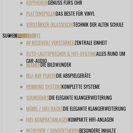
KOPFHÖRER
GENUSS FÜRS OHR
PLATTENSPIELER
DAS BESTE FÜR VINYL
VERSTÄRKER (KLASSISCH)
TECHNIK DER ALTEN SCHULE
SUCHEN ...
TESTBERICHTE
FORUM
FILME
VIDEOS
HERSTELLER
EVENT
AV RECEIVER/ VERSTÄRKER
ZENTRALE EINHEIT
AUTO-LAUTSPRECHER & HIFI-SYSTEME
ALLES RUND UM
CAR-AUDIO
BEAMER
DIE BILDWUNDER
BLU-RAY PLAYER
DIE ABSPIELGERÄTE
HEIMKINO SYSTEME
KOMPLETTE SYSTEME
SOUNDBARS
DIE ELEGANTE KLANGERWEITERUNG
MÖBEL / HIFI-RACKS
DIE ELEGANTE KLANGERWEITERUNG
HIFI-KOMPAKTANLAGEN
KOMPAKTE HIFI-ANLAGEN
INTERVIEW / SONDERTHEMEN
BESONDERE INHALTE