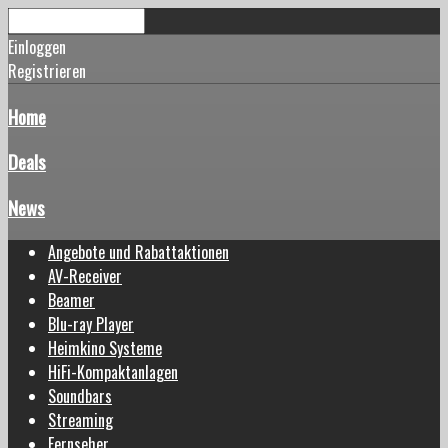
Einloggen
Registrieren
Home
Deals
News
Angebote und Rabattaktionen
AV-Receiver
Beamer
Blu-ray Player
Heimkino Systeme
HiFi-Kompaktanlagen
Soundbars
Streaming
Fernseher