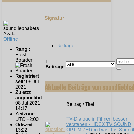
Signatur
Offline
Beiträge
Rang :
Fresh
Boarder
1
Beiträge
Registriert
seit:
08 Jul
Aktuelle Beiträge von soundliebha
2021
Zuletzt
angemeldet:
08 Jul 2021
Beitrag / Titel
14:17
Zeitzone:
TV-Dialoge in Filmen besser
UTC +2:00
verstehen - HDSX TV SOUND
Ortszeit:
OPTIMIZER mit welcher Sound
13:22