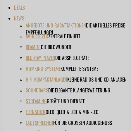
DEALS
NEWS
ANGEBOTE UND RABATTAKTIONEN
DIE AKTUELLES PREISE-
EMPFEHLUNGEN
AV-RECEIVER
ZENTRALE EINHEIT
BEAMER
DIE BILDWUNDER
BLU-RAY PLAYER
DIE ABSPIELGERÄTE
HEIMKINO SYSTEME
KOMPLETTE SYSTEME
HIFI-KOMPAKTANLAGEN
KLEINE RADIOS UND CD-ANLAGEN
SOUNDBARS
DIE ELEGANTE KLANGERWEITERUNG
STREAMING
GERÄTE UND DIENSTE
FERNSEHER
OLED, QLED & LCD & MINI-LED
LAUTSPRECHER
FÜR DIE GROSSEN AUDIOGENUSS