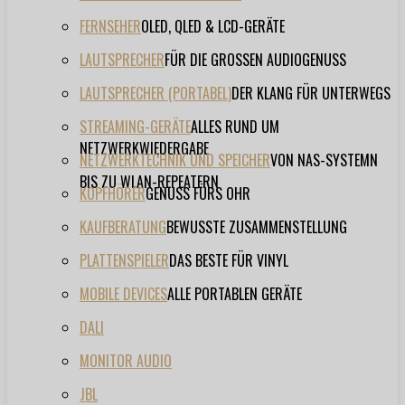
FERNSEHER
OLED, QLED & LCD-GERÄTE
LAUTSPRECHER
FÜR DIE GROSSEN AUDIOGENUSS
LAUTSPRECHER (PORTABEL)
DER KLANG FÜR UNTERWEGS
STREAMING-GERÄTE
ALLES RUND UM
NETZWERKWIEDERGABE
NETZWERKTECHNIK UND SPEICHER
VON NAS-SYSTEMN
BIS ZU WLAN-REPEATERN
KOPFHÖRER
GENUSS FÜRS OHR
KAUFBERATUNG
BEWUSSTE ZUSAMMENSTELLUNG
PLATTENSPIELER
DAS BESTE FÜR VINYL
MOBILE DEVICES
ALLE PORTABLEN GERÄTE
DALI
MONITOR AUDIO
JBL