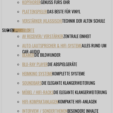
KOPFHÖRER
GENUSS FÜRS OHR
PLATTENSPIELER
DAS BESTE FÜR VINYL
VERSTÄRKER (KLASSISCH)
TECHNIK DER ALTEN SCHULE
SUCHEN ...
TESTBERICHTE
FORUM
FILME
VIDEOS
HERSTELLER
EVENT
AV RECEIVER/ VERSTÄRKER
ZENTRALE EINHEIT
AUTO-LAUTSPRECHER & HIFI-SYSTEME
ALLES RUND UM
CAR-AUDIO
BEAMER
DIE BILDWUNDER
BLU-RAY PLAYER
DIE ABSPIELGERÄTE
HEIMKINO SYSTEME
KOMPLETTE SYSTEME
SOUNDBARS
DIE ELEGANTE KLANGERWEITERUNG
MÖBEL / HIFI-RACKS
DIE ELEGANTE KLANGERWEITERUNG
HIFI-KOMPAKTANLAGEN
KOMPAKTE HIFI-ANLAGEN
INTERVIEW / SONDERTHEMEN
BESONDERE INHALTE