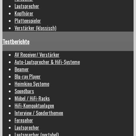
Lautsprecher
Kopfhörer
Plattenspieler
Verstärker (klassisch)
Testberichte
AV Receiver/ Verstärker
Auto-Lautsprecher & HiFi-Systeme
Beamer
Blu-ray Player
Heimkino Systeme
Soundbars
Möbel / HiFi-Racks
HiFi-Kompaktanlagen
Interview / Sonderthemen
Fernseher
Lautsprecher
Lautsprecher (portabel)