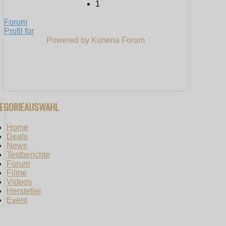
1
Forum
Profil für
Powered by
Kunena Forum
TEGORIEAUSWAHL
Home
Deals
News
Testberichte
Forum
Filme
Videos
Hersteller
Event