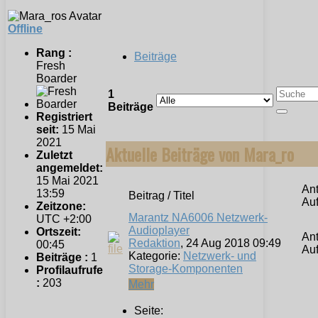
Offline
Rang :
Beiträge
Fresh
Boarder
1
Beiträge
Registriert
seit:
15 Mai
2021
Aktuelle Beiträge von Mara_ro
Zuletzt
angemeldet:
15 Mai 2021
Ant
13:59
Beitrag / Titel
Auf
Zeitzone:
Marantz NA6006 Netzwerk-
UTC +2:00
Audioplayer
Ortszeit:
Ant
Redaktion
, 24 Aug 2018 09:49
00:45
Auf
Kategorie:
Netzwerk- und
Beiträge :
1
Storage-Komponenten
Profilaufrufe
:
203
Mehr
Seite: