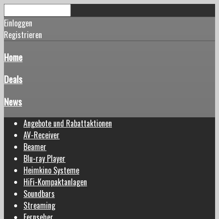
Einloggen
Registrieren
Home
Deals
News
Angebote und Rabattaktionen
AV-Receiver
Beamer
Blu-ray Player
Heimkino Systeme
HiFi-Kompaktanlagen
Soundbars
Streaming
Fernseher