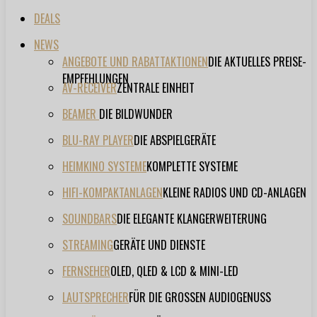
DEALS
NEWS
ANGEBOTE UND RABATTAKTIONEN
DIE AKTUELLES PREISE-
EMPFEHLUNGEN
AV-RECEIVER
ZENTRALE EINHEIT
BEAMER
DIE BILDWUNDER
BLU-RAY PLAYER
DIE ABSPIELGERÄTE
HEIMKINO SYSTEME
KOMPLETTE SYSTEME
HIFI-KOMPAKTANLAGEN
KLEINE RADIOS UND CD-ANLAGEN
SOUNDBARS
DIE ELEGANTE KLANGERWEITERUNG
STREAMING
GERÄTE UND DIENSTE
FERNSEHER
OLED, QLED & LCD & MINI-LED
LAUTSPRECHER
FÜR DIE GROSSEN AUDIOGENUSS