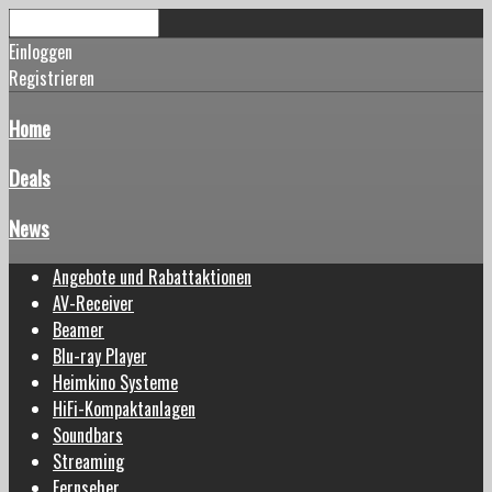
Einloggen
Registrieren
Home
Deals
News
Angebote und Rabattaktionen
AV-Receiver
Beamer
Blu-ray Player
Heimkino Systeme
HiFi-Kompaktanlagen
Soundbars
Streaming
Fernseher