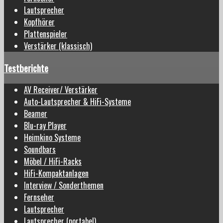
Lautsprecher
Kopfhörer
Plattenspieler
Verstärker (klassisch)
Testberichte
AV Receiver/ Verstärker
Auto-Lautsprecher & HiFi-Systeme
Beamer
Blu-ray Player
Heimkino Systeme
Soundbars
Möbel / HiFi-Racks
HiFi-Kompaktanlagen
Interview / Sonderthemen
Fernseher
Lautsprecher
Lautsprecher (portabel)