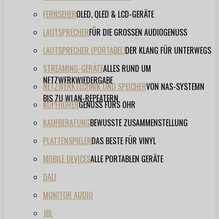
FERNSEHER
OLED, QLED & LCD-GERÄTE
LAUTSPRECHER
FÜR DIE GROSSEN AUDIOGENUSS
LAUTSPRECHER (PORTABEL)
DER KLANG FÜR UNTERWEGS
STREAMING-GERÄTE
ALLES RUND UM
NETZWERKWIEDERGABE
NETZWERKTECHNIK UND SPEICHER
VON NAS-SYSTEMN
BIS ZU WLAN-REPEATERN
KOPFHÖRER
GENUSS FÜRS OHR
KAUFBERATUNG
BEWUSSTE ZUSAMMENSTELLUNG
PLATTENSPIELER
DAS BESTE FÜR VINYL
MOBILE DEVICES
ALLE PORTABLEN GERÄTE
DALI
MONITOR AUDIO
JBL