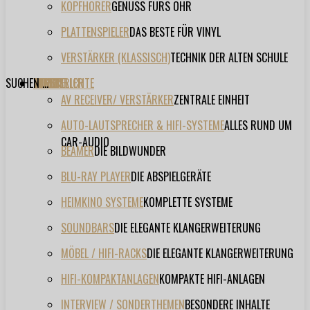
KOPFHÖRER
GENUSS FÜRS OHR
PLATTENSPIELER
DAS BESTE FÜR VINYL
VERSTÄRKER (KLASSISCH)
TECHNIK DER ALTEN SCHULE
SUCHEN ...
TESTBERICHTE
FORUM
FILME
VIDEOS
HERSTELLER
EVENT
AV RECEIVER/ VERSTÄRKER
ZENTRALE EINHEIT
AUTO-LAUTSPRECHER & HIFI-SYSTEME
ALLES RUND UM
CAR-AUDIO
BEAMER
DIE BILDWUNDER
BLU-RAY PLAYER
DIE ABSPIELGERÄTE
HEIMKINO SYSTEME
KOMPLETTE SYSTEME
SOUNDBARS
DIE ELEGANTE KLANGERWEITERUNG
MÖBEL / HIFI-RACKS
DIE ELEGANTE KLANGERWEITERUNG
HIFI-KOMPAKTANLAGEN
KOMPAKTE HIFI-ANLAGEN
INTERVIEW / SONDERTHEMEN
BESONDERE INHALTE