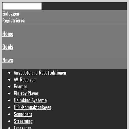
Einloggen
Registrieren
Home
Deals
News
Angebote und Rabattaktionen
AV-Receiver
Beamer
Blu-ray Player
Heimkino Systeme
HiFi-Kompaktanlagen
Soundbars
Streaming
Fernseher