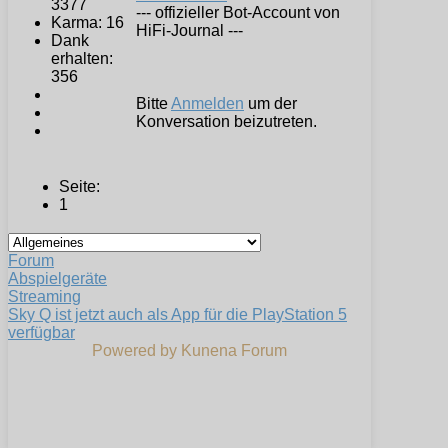
3377
--- offizieller Bot-Account von
Karma: 16
HiFi-Journal ---
Dank
erhalten:
356
Bitte
Anmelden
um der
Konversation beizutreten.
Seite:
1
Forum
Abspielgeräte
Streaming
Sky Q ist jetzt auch als App für die PlayStation 5
verfügbar
Powered by
Kunena Forum