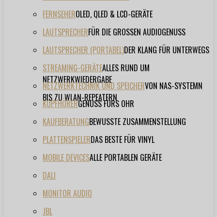
FERNSEHER
OLED, QLED & LCD-GERÄTE
LAUTSPRECHER
FÜR DIE GROSSEN AUDIOGENUSS
LAUTSPRECHER (PORTABEL)
DER KLANG FÜR UNTERWEGS
STREAMING-GERÄTE
ALLES RUND UM
NETZWERKWIEDERGABE
NETZWERKTECHNIK UND SPEICHER
VON NAS-SYSTEMN
BIS ZU WLAN-REPEATERN
KOPFHÖRER
GENUSS FÜRS OHR
KAUFBERATUNG
BEWUSSTE ZUSAMMENSTELLUNG
PLATTENSPIELER
DAS BESTE FÜR VINYL
MOBILE DEVICES
ALLE PORTABLEN GERÄTE
DALI
MONITOR AUDIO
JBL