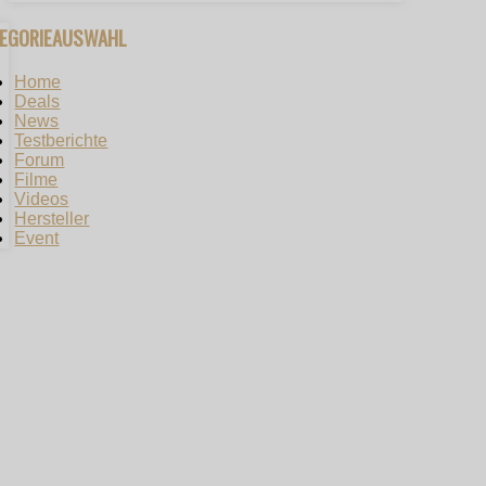
TEGORIEAUSWAHL
Home
Deals
News
Testberichte
Forum
Filme
Videos
Hersteller
Event