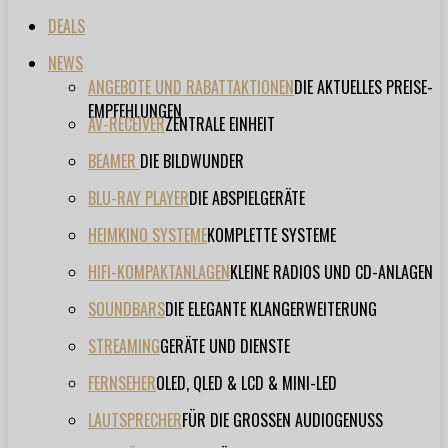
DEALS
NEWS
ANGEBOTE UND RABATTAKTIONEN
DIE AKTUELLES PREISE-
EMPFEHLUNGEN
AV-RECEIVER
ZENTRALE EINHEIT
BEAMER
DIE BILDWUNDER
BLU-RAY PLAYER
DIE ABSPIELGERÄTE
HEIMKINO SYSTEME
KOMPLETTE SYSTEME
HIFI-KOMPAKTANLAGEN
KLEINE RADIOS UND CD-ANLAGEN
SOUNDBARS
DIE ELEGANTE KLANGERWEITERUNG
STREAMING
GERÄTE UND DIENSTE
FERNSEHER
OLED, QLED & LCD & MINI-LED
LAUTSPRECHER
FÜR DIE GROSSEN AUDIOGENUSS