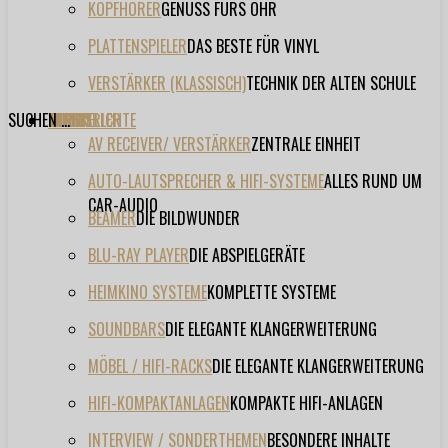
KOPFHÖRER
GENUSS FÜRS OHR
PLATTENSPIELER
DAS BESTE FÜR VINYL
VERSTÄRKER (KLASSISCH)
TECHNIK DER ALTEN SCHULE
SUCHEN ...
TESTBERICHTE
FORUM
FILME
VIDEOS
HERSTELLER
EVENT
AV RECEIVER/ VERSTÄRKER
ZENTRALE EINHEIT
AUTO-LAUTSPRECHER & HIFI-SYSTEME
ALLES RUND UM
CAR-AUDIO
BEAMER
DIE BILDWUNDER
BLU-RAY PLAYER
DIE ABSPIELGERÄTE
HEIMKINO SYSTEME
KOMPLETTE SYSTEME
SOUNDBARS
DIE ELEGANTE KLANGERWEITERUNG
MÖBEL / HIFI-RACKS
DIE ELEGANTE KLANGERWEITERUNG
HIFI-KOMPAKTANLAGEN
KOMPAKTE HIFI-ANLAGEN
INTERVIEW / SONDERTHEMEN
BESONDERE INHALTE