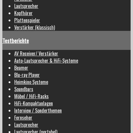
Lautsprecher
Kopfhörer
Plattenspieler
Verstärker (klassisch)
Testberichte
AV Receiver/ Verstärker
Auto-Lautsprecher & HiFi-Systeme
Beamer
Blu-ray Player
Heimkino Systeme
Soundbars
Möbel / HiFi-Racks
HiFi-Kompaktanlagen
Interview / Sonderthemen
Fernseher
Lautsprecher
Lautsprecher (portabel)