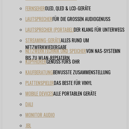
FERNSEHER
OLED, QLED & LCD-GERÄTE
LAUTSPRECHER
FÜR DIE GROSSEN AUDIOGENUSS
LAUTSPRECHER (PORTABEL)
DER KLANG FÜR UNTERWEGS
STREAMING-GERÄTE
ALLES RUND UM
NETZWERKWIEDERGABE
NETZWERKTECHNIK UND SPEICHER
VON NAS-SYSTEMN
BIS ZU WLAN-REPEATERN
KOPFHÖRER
GENUSS FÜRS OHR
KAUFBERATUNG
BEWUSSTE ZUSAMMENSTELLUNG
PLATTENSPIELER
DAS BESTE FÜR VINYL
MOBILE DEVICES
ALLE PORTABLEN GERÄTE
DALI
MONITOR AUDIO
JBL