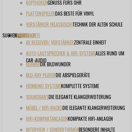
KOPFHÖRER
GENUSS FÜRS OHR
PLATTENSPIELER
DAS BESTE FÜR VINYL
VERSTÄRKER (KLASSISCH)
TECHNIK DER ALTEN SCHULE
SUCHEN ...
TESTBERICHTE
FORUM
FILME
VIDEOS
HERSTELLER
EVENT
AV RECEIVER/ VERSTÄRKER
ZENTRALE EINHEIT
AUTO-LAUTSPRECHER & HIFI-SYSTEME
ALLES RUND UM
CAR-AUDIO
BEAMER
DIE BILDWUNDER
BLU-RAY PLAYER
DIE ABSPIELGERÄTE
HEIMKINO SYSTEME
KOMPLETTE SYSTEME
SOUNDBARS
DIE ELEGANTE KLANGERWEITERUNG
MÖBEL / HIFI-RACKS
DIE ELEGANTE KLANGERWEITERUNG
HIFI-KOMPAKTANLAGEN
KOMPAKTE HIFI-ANLAGEN
INTERVIEW / SONDERTHEMEN
BESONDERE INHALTE