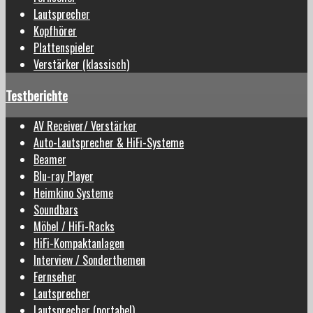
Lautsprecher
Kopfhörer
Plattenspieler
Verstärker (klassisch)
Testberichte
AV Receiver/ Verstärker
Auto-Lautsprecher & HiFi-Systeme
Beamer
Blu-ray Player
Heimkino Systeme
Soundbars
Möbel / HiFi-Racks
HiFi-Kompaktanlagen
Interview / Sonderthemen
Fernseher
Lautsprecher
Lautsprecher (portabel)