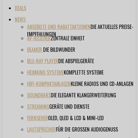
DEALS
NEWS
ANGEBOTE UND RABATTAKTIONEN
DIE AKTUELLES PREISE-
EMPFEHLUNGEN
AV-RECEIVER
ZENTRALE EINHEIT
BEAMER
DIE BILDWUNDER
BLU-RAY PLAYER
DIE ABSPIELGERÄTE
HEIMKINO SYSTEME
KOMPLETTE SYSTEME
HIFI-KOMPAKTANLAGEN
KLEINE RADIOS UND CD-ANLAGEN
SOUNDBARS
DIE ELEGANTE KLANGERWEITERUNG
STREAMING
GERÄTE UND DIENSTE
FERNSEHER
OLED, QLED & LCD & MINI-LED
LAUTSPRECHER
FÜR DIE GROSSEN AUDIOGENUSS