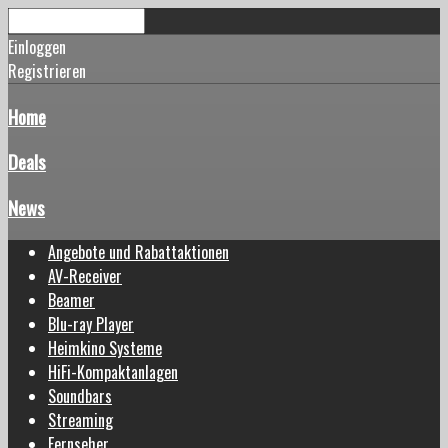
Einloggen
Registrieren
Home
Deals
News
Angebote und Rabattaktionen
AV-Receiver
Beamer
Blu-ray Player
Heimkino Systeme
HiFi-Kompaktanlagen
Soundbars
Streaming
Fernseher