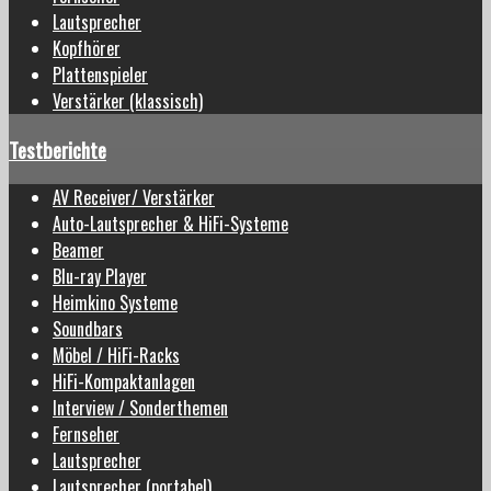
Lautsprecher
Kopfhörer
Plattenspieler
Verstärker (klassisch)
Testberichte
AV Receiver/ Verstärker
Auto-Lautsprecher & HiFi-Systeme
Beamer
Blu-ray Player
Heimkino Systeme
Soundbars
Möbel / HiFi-Racks
HiFi-Kompaktanlagen
Interview / Sonderthemen
Fernseher
Lautsprecher
Lautsprecher (portabel)