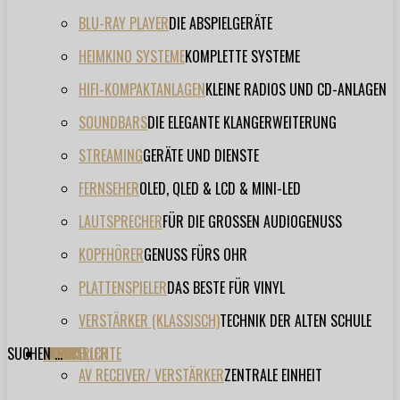
BLU-RAY PLAYER
DIE ABSPIELGERÄTE
HEIMKINO SYSTEME
KOMPLETTE SYSTEME
HIFI-KOMPAKTANLAGEN
KLEINE RADIOS UND CD-ANLAGEN
SOUNDBARS
DIE ELEGANTE KLANGERWEITERUNG
STREAMING
GERÄTE UND DIENSTE
FERNSEHER
OLED, QLED & LCD & MINI-LED
LAUTSPRECHER
FÜR DIE GROSSEN AUDIOGENUSS
KOPFHÖRER
GENUSS FÜRS OHR
PLATTENSPIELER
DAS BESTE FÜR VINYL
VERSTÄRKER (KLASSISCH)
TECHNIK DER ALTEN SCHULE
SUCHEN ...
TESTBERICHTE
FORUM
FILME
VIDEOS
HERSTELLER
EVENT
AV RECEIVER/ VERSTÄRKER
ZENTRALE EINHEIT