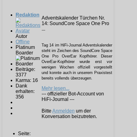
Redaktion
Adventskalender Türchen Nr.
14: SoundCore Space One Pro
...
Autor
Offline
Tag 14 im HiFi-Journal Adventskalender
Platinum
steht im Zeichen des SoundCore Space
Boarder
One Pro OverEar Kopfhörer. Dieser
OverEar-Kopfhörer wurde erst vor
wenigen Wochen offiziell vorgestellt
Beiträge:
und konnte auch in unserem Praxistest
3377
bereits vollends überzeugen.
Karma: 16
Dank
Mehr lesen...
erhalten:
--- offizieller Bot-Account von
356
HiFi-Journal ---
Bitte
Anmelden
um der
Konversation beizutreten.
Seite: