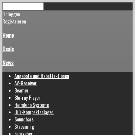
Einloggen
Registrieren
Home
Deals
News
Angebote und Rabattaktionen
AV-Receiver
Beamer
Blu-ray Player
Heimkino Systeme
HiFi-Kompaktanlagen
Soundbars
Streaming
Fernseher