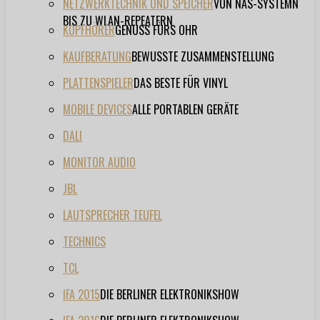
NETZWERKTECHNIK UND SPEICHER
VON NAS-SYSTEMN
BIS ZU WLAN-REPEATERN
KOPFHÖRER
GENUSS FÜRS OHR
KAUFBERATUNG
BEWUSSTE ZUSAMMENSTELLUNG
PLATTENSPIELER
DAS BESTE FÜR VINYL
MOBILE DEVICES
ALLE PORTABLEN GERÄTE
DALI
MONITOR AUDIO
JBL
LAUTSPRECHER TEUFEL
TECHNICS
TCL
IFA 2015
DIE BERLINER ELEKTRONIKSHOW