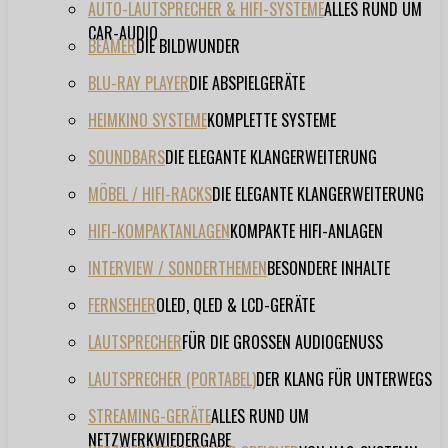
AUTO-LAUTSPRECHER & HIFI-SYSTEME
ALLES RUND UM
CAR-AUDIO
BEAMER
DIE BILDWUNDER
BLU-RAY PLAYER
DIE ABSPIELGERÄTE
HEIMKINO SYSTEME
KOMPLETTE SYSTEME
SOUNDBARS
DIE ELEGANTE KLANGERWEITERUNG
MÖBEL / HIFI-RACKS
DIE ELEGANTE KLANGERWEITERUNG
HIFI-KOMPAKTANLAGEN
KOMPAKTE HIFI-ANLAGEN
INTERVIEW / SONDERTHEMEN
BESONDERE INHALTE
FERNSEHER
OLED, QLED & LCD-GERÄTE
LAUTSPRECHER
FÜR DIE GROSSEN AUDIOGENUSS
LAUTSPRECHER (PORTABEL)
DER KLANG FÜR UNTERWEGS
STREAMING-GERÄTE
ALLES RUND UM
NETZWERKWIEDERGABE