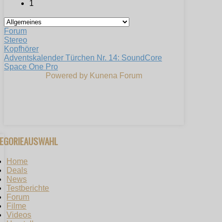
1
Forum
Stereo
Kopfhörer
Adventskalender Türchen Nr. 14: SoundCore
Space One Pro
Powered by
Kunena Forum
TEGORIEAUSWAHL
Home
Deals
News
Testberichte
Forum
Filme
Videos