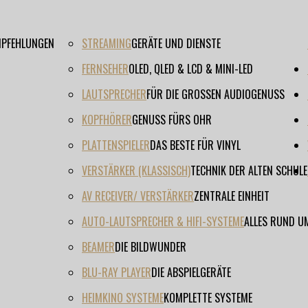
EMPFEHLUNGEN
STREAMING
GERÄTE UND DIENSTE
FERNSEHER
OLED, QLED & LCD & MINI-LED
LAUTSPRECHER
FÜR DIE GROSSEN AUDIOGENUSS
KOPFHÖRER
GENUSS FÜRS OHR
PLATTENSPIELER
DAS BESTE FÜR VINYL
VERSTÄRKER (KLASSISCH)
TECHNIK DER ALTEN SCHULE
AV RECEIVER/ VERSTÄRKER
ZENTRALE EINHEIT
AUTO-LAUTSPRECHER & HIFI-SYSTEME
ALLES RUND U
BEAMER
DIE BILDWUNDER
BLU-RAY PLAYER
DIE ABSPIELGERÄTE
HEIMKINO SYSTEME
KOMPLETTE SYSTEME