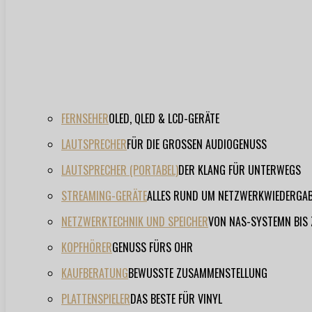
FERNSEHER
OLED, QLED & LCD-GERÄTE
LAUTSPRECHER
FÜR DIE GROSSEN AUDIOGENUSS
LAUTSPRECHER (PORTABEL)
DER KLANG FÜR UNTERWEGS
STREAMING-GERÄTE
ALLES RUND UM NETZWERKWIEDERGA
NETZWERKTECHNIK UND SPEICHER
VON NAS-SYSTEMN BIS
KOPFHÖRER
GENUSS FÜRS OHR
KAUFBERATUNG
BEWUSSTE ZUSAMMENSTELLUNG
PLATTENSPIELER
DAS BESTE FÜR VINYL