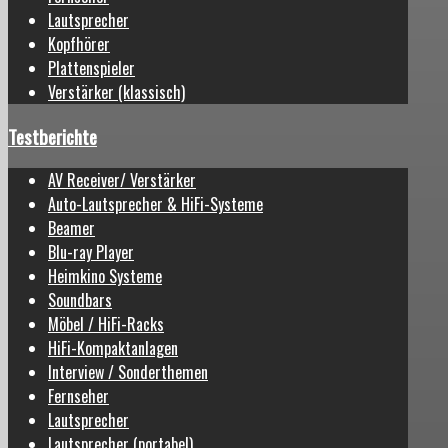
Lautsprecher
Kopfhörer
Plattenspieler
Verstärker (klassisch)
Testberichte
AV Receiver/ Verstärker
Auto-Lautsprecher & HiFi-Systeme
Beamer
Blu-ray Player
Heimkino Systeme
Soundbars
Möbel / HiFi-Racks
HiFi-Kompaktanlagen
Interview / Sonderthemen
Fernseher
Lautsprecher
Lautsprecher (portabel)