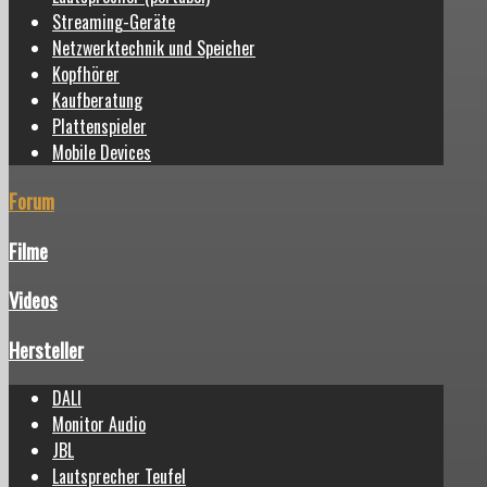
Streaming-Geräte
Netzwerktechnik und Speicher
Kopfhörer
Kaufberatung
Plattenspieler
Mobile Devices
Forum
Filme
Videos
Hersteller
DALI
Monitor Audio
JBL
Lautsprecher Teufel