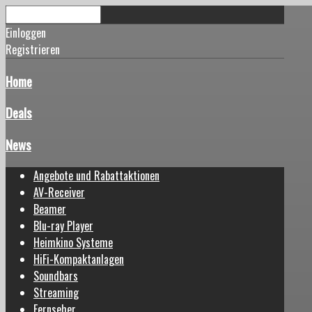
Einloggen
Registrieren
Home
Deals
News
Angebote und Rabattaktionen
AV-Receiver
Beamer
Blu-ray Player
Heimkino Systeme
HiFi-Kompaktanlagen
Soundbars
Streaming
Fernseher