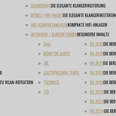
SOUNDBARS
DIE ELEGANTE KLANGERWEITERUNG
MÖBEL / HIFI-RACKS
DIE ELEGANTE KLANGERWEITERUN
HIFI-KOMPAKTANLAGEN
KOMPAKTE HIFI-ANLAGEN
INTERVIEW / SONDERTHEMEN
BESONDERE INHALTE
DALI
IFA 2015
DIE BE
MONITOR AUDIO
IFA 2016
DIE BE
JBL
IFA 2017
DIE BE
BE
LAUTSPRECHER TEUFEL
IFA 2018
DIE BE
 ZU WLAN-REPEATERN
TECHNICS
IFA 2019
DIE BE
TCL
IFA 2022
DIE BE
IFA 2023
DIE BE
IFA 2024
DIE BE