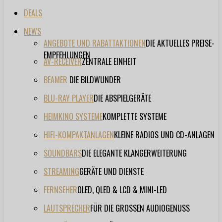
DEALS
NEWS
ANGEBOTE UND RABATTAKTIONEN
DIE AKTUELLES PREISE-
EMPFEHLUNGEN
AV-RECEIVER
ZENTRALE EINHEIT
BEAMER
DIE BILDWUNDER
BLU-RAY PLAYER
DIE ABSPIELGERÄTE
HEIMKINO SYSTEME
KOMPLETTE SYSTEME
HIFI-KOMPAKTANLAGEN
KLEINE RADIOS UND CD-ANLAGEN
SOUNDBARS
DIE ELEGANTE KLANGERWEITERUNG
STREAMING
GERÄTE UND DIENSTE
FERNSEHER
OLED, QLED & LCD & MINI-LED
LAUTSPRECHER
FÜR DIE GROSSEN AUDIOGENUSS