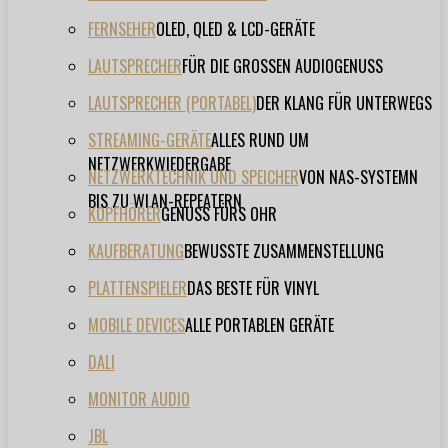
FERNSEHER
OLED, QLED & LCD-GERÄTE
LAUTSPRECHER
FÜR DIE GROSSEN AUDIOGENUSS
LAUTSPRECHER (PORTABEL)
DER KLANG FÜR UNTERWEGS
STREAMING-GERÄTE
ALLES RUND UM
NETZWERKWIEDERGABE
NETZWERKTECHNIK UND SPEICHER
VON NAS-SYSTEMN
BIS ZU WLAN-REPEATERN
KOPFHÖRER
GENUSS FÜRS OHR
KAUFBERATUNG
BEWUSSTE ZUSAMMENSTELLUNG
PLATTENSPIELER
DAS BESTE FÜR VINYL
MOBILE DEVICES
ALLE PORTABLEN GERÄTE
DALI
MONITOR AUDIO
JBL