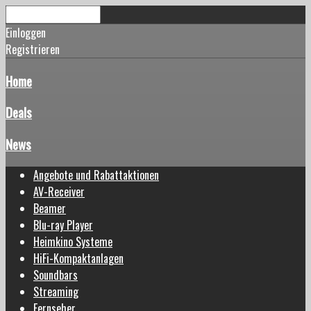
Einloggen
Registrieren
Home
Deals
News
Angebote und Rabattaktionen
AV-Receiver
Beamer
Blu-ray Player
Heimkino Systeme
HiFi-Kompaktanlagen
Soundbars
Streaming
Fernseher