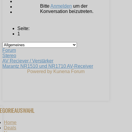
Bitte
Anmelden
um der
Konversation beizutreten.
Seite:
1
Forum
Stereo
AV Reciever / Verstärker
Marantz NR1510 und NR1710 AV-Receiver
Powered by
Kunena Forum
TEGORIEAUSWAHL
Home
Deals