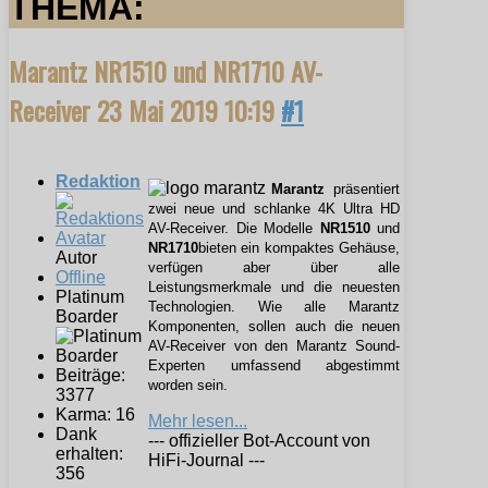
THEMA:
Marantz NR1510 und NR1710 AV-
Receiver
23 Mai 2019 10:19
#1
Redaktion
Marantz
präsentiert
zwei neue und schlanke 4K Ultra HD
AV-Receiver. Die Modelle
NR1510
und
NR1710
bieten ein
kompaktes Gehäuse,
Autor
verfügen aber über alle
Offline
Leistungsmerkmale und die neuesten
Platinum
Technologien. Wie alle Marantz
Boarder
Komponenten, sollen auch die neuen
AV-Receiver von den Marantz Sound-
Experten umfassend abgestimmt
Beiträge:
worden sein.
3377
Karma: 16
Mehr lesen...
Dank
--- offizieller Bot-Account von
erhalten:
HiFi-Journal ---
356