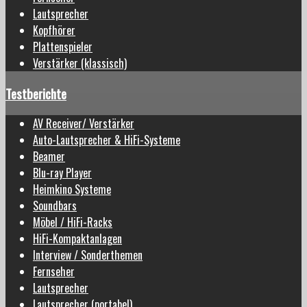
Lautsprecher
Kopfhörer
Plattenspieler
Verstärker (klassisch)
Testberichte
AV Receiver/ Verstärker
Auto-Lautsprecher & HiFi-Systeme
Beamer
Blu-ray Player
Heimkino Systeme
Soundbars
Möbel / HiFi-Racks
HiFi-Kompaktanlagen
Interview / Sonderthemen
Fernseher
Lautsprecher
Lautsprecher (portabel)