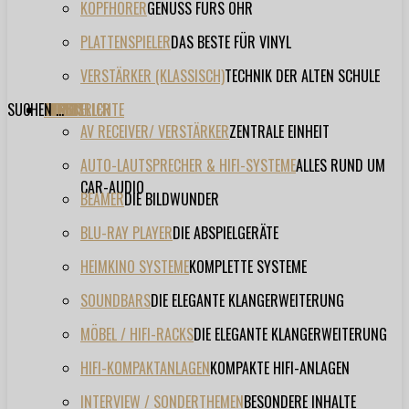
KOPFHÖRER
GENUSS FÜRS OHR
PLATTENSPIELER
DAS BESTE FÜR VINYL
VERSTÄRKER (KLASSISCH)
TECHNIK DER ALTEN SCHULE
SUCHEN ...
TESTBERICHTE
FORUM
FILME
VIDEOS
HERSTELLER
EVENT
AV RECEIVER/ VERSTÄRKER
ZENTRALE EINHEIT
AUTO-LAUTSPRECHER & HIFI-SYSTEME
ALLES RUND UM
CAR-AUDIO
BEAMER
DIE BILDWUNDER
BLU-RAY PLAYER
DIE ABSPIELGERÄTE
HEIMKINO SYSTEME
KOMPLETTE SYSTEME
SOUNDBARS
DIE ELEGANTE KLANGERWEITERUNG
MÖBEL / HIFI-RACKS
DIE ELEGANTE KLANGERWEITERUNG
HIFI-KOMPAKTANLAGEN
KOMPAKTE HIFI-ANLAGEN
INTERVIEW / SONDERTHEMEN
BESONDERE INHALTE