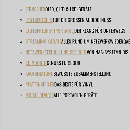
FERNSEHER
OLED, QLED & LCD-GERÄTE
LAUTSPRECHER
FÜR DIE GROSSEN AUDIOGENUSS
LAUTSPRECHER (PORTABEL)
DER KLANG FÜR UNTERWEGS
STREAMING-GERÄTE
ALLES RUND UM NETZWERKWIEDERGA
NETZWERKTECHNIK UND SPEICHER
VON NAS-SYSTEMN BIS
KOPFHÖRER
GENUSS FÜRS OHR
KAUFBERATUNG
BEWUSSTE ZUSAMMENSTELLUNG
PLATTENSPIELER
DAS BESTE FÜR VINYL
MOBILE DEVICES
ALLE PORTABLEN GERÄTE