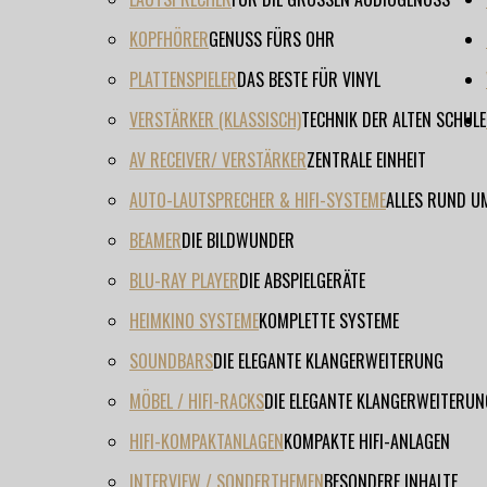
KOPFHÖRER
GENUSS FÜRS OHR
PLATTENSPIELER
DAS BESTE FÜR VINYL
VERSTÄRKER (KLASSISCH)
TECHNIK DER ALTEN SCHULE
AV RECEIVER/ VERSTÄRKER
ZENTRALE EINHEIT
AUTO-LAUTSPRECHER & HIFI-SYSTEME
ALLES RUND U
BEAMER
DIE BILDWUNDER
BLU-RAY PLAYER
DIE ABSPIELGERÄTE
HEIMKINO SYSTEME
KOMPLETTE SYSTEME
SOUNDBARS
DIE ELEGANTE KLANGERWEITERUNG
MÖBEL / HIFI-RACKS
DIE ELEGANTE KLANGERWEITERUN
HIFI-KOMPAKTANLAGEN
KOMPAKTE HIFI-ANLAGEN
INTERVIEW / SONDERTHEMEN
BESONDERE INHALTE