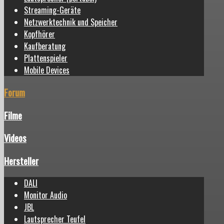
Streaming-Geräte
Netzwerktechnik und Speicher
Kopfhörer
Kaufberatung
Plattenspieler
Mobile Devices
Forum
Filme
Videos
Hersteller
DALI
Monitor Audio
JBL
Lautsprecher Teufel