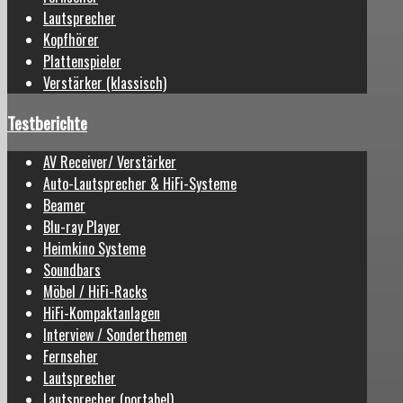
Lautsprecher
Kopfhörer
Plattenspieler
Verstärker (klassisch)
Testberichte
AV Receiver/ Verstärker
Auto-Lautsprecher & HiFi-Systeme
Beamer
Blu-ray Player
Heimkino Systeme
Soundbars
Möbel / HiFi-Racks
HiFi-Kompaktanlagen
Interview / Sonderthemen
Fernseher
Lautsprecher
Lautsprecher (portabel)