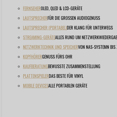
FERNSEHER
OLED, QLED & LCD-GERÄTE
LAUTSPRECHER
FÜR DIE GROSSEN AUDIOGENUSS
LAUTSPRECHER (PORTABEL)
DER KLANG FÜR UNTERWEGS
STREAMING-GERÄTE
ALLES RUND UM NETZWERKWIEDERGA
NETZWERKTECHNIK UND SPEICHER
VON NAS-SYSTEMN BIS
KOPFHÖRER
GENUSS FÜRS OHR
KAUFBERATUNG
BEWUSSTE ZUSAMMENSTELLUNG
PLATTENSPIELER
DAS BESTE FÜR VINYL
MOBILE DEVICES
ALLE PORTABLEN GERÄTE