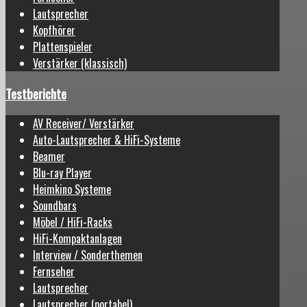
Lautsprecher
Kopfhörer
Plattenspieler
Verstärker (klassisch)
Testberichte
AV Receiver/ Verstärker
Auto-Lautsprecher & HiFi-Systeme
Beamer
Blu-ray Player
Heimkino Systeme
Soundbars
Möbel / HiFi-Racks
HiFi-Kompaktanlagen
Interview / Sonderthemen
Fernseher
Lautsprecher
Lautsprecher (portabel)