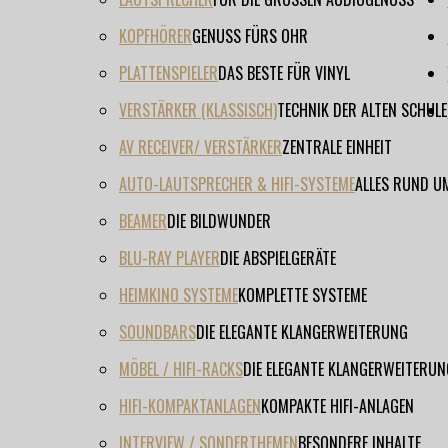
KOPFHÖRER
GENUSS FÜRS OHR
PLATTENSPIELER
DAS BESTE FÜR VINYL
VERSTÄRKER (KLASSISCH)
TECHNIK DER ALTEN SCHULE
AV RECEIVER/ VERSTÄRKER
ZENTRALE EINHEIT
AUTO-LAUTSPRECHER & HIFI-SYSTEME
ALLES RUND U
BEAMER
DIE BILDWUNDER
BLU-RAY PLAYER
DIE ABSPIELGERÄTE
HEIMKINO SYSTEME
KOMPLETTE SYSTEME
SOUNDBARS
DIE ELEGANTE KLANGERWEITERUNG
MÖBEL / HIFI-RACKS
DIE ELEGANTE KLANGERWEITERUN
HIFI-KOMPAKTANLAGEN
KOMPAKTE HIFI-ANLAGEN
INTERVIEW / SONDERTHEMEN
BESONDERE INHALTE