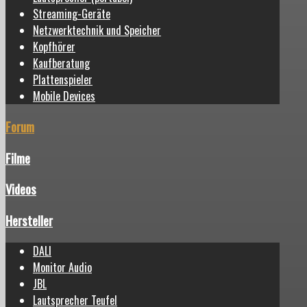
Streaming-Geräte
Netzwerktechnik und Speicher
Kopfhörer
Kaufberatung
Plattenspieler
Mobile Devices
Forum
Filme
Videos
Hersteller
DALI
Monitor Audio
JBL
Lautsprecher Teufel