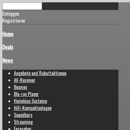
Einloggen
Registrieren
Home
Deals
News
Angebote und Rabattaktionen
AV-Receiver
Beamer
Blu-ray Player
Heimkino Systeme
HiFi-Kompaktanlagen
Soundbars
Streaming
Fernseher