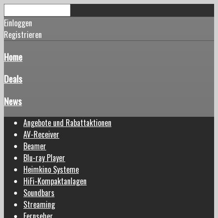
Einloggen
Registrieren
Home
Deals
News
Angebote und Rabattaktionen
AV-Receiver
Beamer
Blu-ray Player
Heimkino Systeme
HiFi-Kompaktanlagen
Soundbars
Streaming
Fernseher