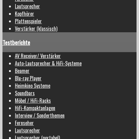
Lautsprecher
Kopfhörer
Plattenspieler
Verstärker (klassisch)
Testberichte
AV Receiver/ Verstärker
Auto-Lautsprecher & HiFi-Systeme
Beamer
Blu-ray Player
Heimkino Systeme
Soundbars
Möbel / HiFi-Racks
HiFi-Kompaktanlagen
Interview / Sonderthemen
Fernseher
Lautsprecher
Lautsprecher (portabel)