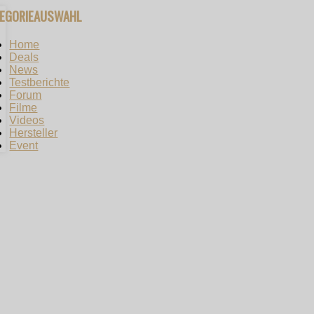
TEGORIEAUSWAHL
Home
Deals
News
Testberichte
Forum
Filme
Videos
Hersteller
Event