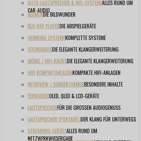
AUTO-LAUTSPRECHER & HIFI-SYSTEME
ALLES RUND UM
CAR-AUDIO
BEAMER
DIE BILDWUNDER
BLU-RAY PLAYER
DIE ABSPIELGERÄTE
HEIMKINO SYSTEME
KOMPLETTE SYSTEME
SOUNDBARS
DIE ELEGANTE KLANGERWEITERUNG
MÖBEL / HIFI-RACKS
DIE ELEGANTE KLANGERWEITERUNG
HIFI-KOMPAKTANLAGEN
KOMPAKTE HIFI-ANLAGEN
INTERVIEW / SONDERTHEMEN
BESONDERE INHALTE
FERNSEHER
OLED, QLED & LCD-GERÄTE
LAUTSPRECHER
FÜR DIE GROSSEN AUDIOGENUSS
LAUTSPRECHER (PORTABEL)
DER KLANG FÜR UNTERWEGS
STREAMING-GERÄTE
ALLES RUND UM
NETZWERKWIEDERGABE