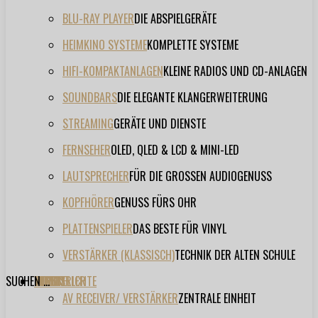
BLU-RAY PLAYER
DIE ABSPIELGERÄTE
HEIMKINO SYSTEME
KOMPLETTE SYSTEME
HIFI-KOMPAKTANLAGEN
KLEINE RADIOS UND CD-ANLAGEN
SOUNDBARS
DIE ELEGANTE KLANGERWEITERUNG
STREAMING
GERÄTE UND DIENSTE
FERNSEHER
OLED, QLED & LCD & MINI-LED
LAUTSPRECHER
FÜR DIE GROSSEN AUDIOGENUSS
KOPFHÖRER
GENUSS FÜRS OHR
PLATTENSPIELER
DAS BESTE FÜR VINYL
VERSTÄRKER (KLASSISCH)
TECHNIK DER ALTEN SCHULE
SUCHEN ...
TESTBERICHTE
FORUM
FILME
VIDEOS
HERSTELLER
EVENT
AV RECEIVER/ VERSTÄRKER
ZENTRALE EINHEIT