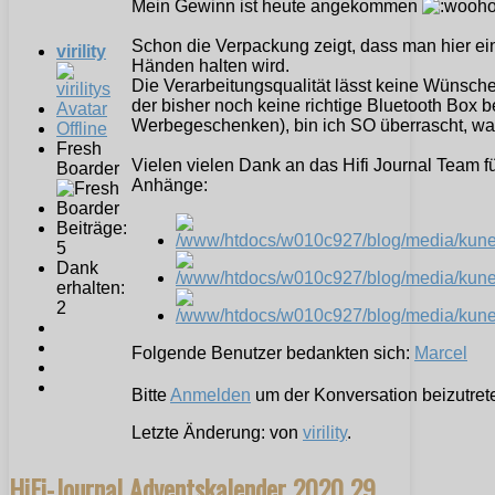
Mein Gewinn ist heute angekommen
Schon die Verpackung zeigt, dass man hier ei
virility
Händen halten wird.
Die Verarbeitungsqualität lässt keine Wünsc
der bisher noch keine richtige Bluetooth Box 
Werbegeschenken), bin ich SO überrascht, wa
Offline
Fresh
Vielen vielen Dank an das Hifi Journal Team f
Boarder
Anhänge:
Beiträge:
5
Dank
erhalten:
2
Folgende Benutzer bedankten sich:
Marcel
Bitte
Anmelden
um der Konversation beizutret
Letzte Änderung: von
virility
.
HiFi-Journal Adventskalender 2020
29