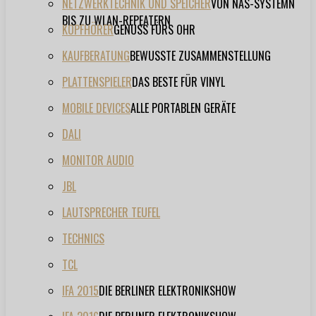
NETZWERKTECHNIK UND SPEICHER
VON NAS-SYSTEMN
BIS ZU WLAN-REPEATERN
KOPFHÖRER
GENUSS FÜRS OHR
KAUFBERATUNG
BEWUSSTE ZUSAMMENSTELLUNG
PLATTENSPIELER
DAS BESTE FÜR VINYL
MOBILE DEVICES
ALLE PORTABLEN GERÄTE
DALI
MONITOR AUDIO
JBL
LAUTSPRECHER TEUFEL
TECHNICS
TCL
IFA 2015
DIE BERLINER ELEKTRONIKSHOW