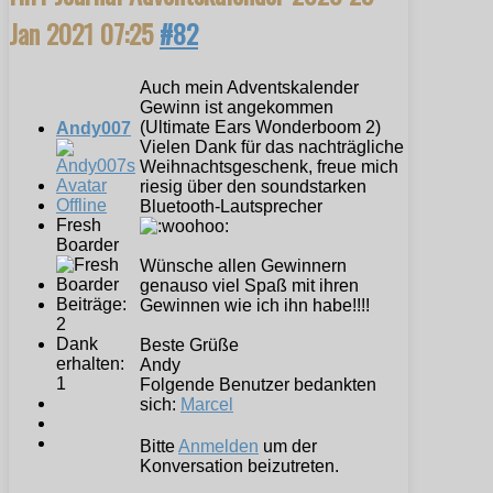
Jan 2021 07:25
#82
Auch mein Adventskalender
Gewinn ist angekommen
(Ultimate Ears Wonderboom 2)
Andy007
Vielen Dank für das nachträgliche
Weihnachtsgeschenk, freue mich
riesig über den soundstarken
Offline
Bluetooth-Lautsprecher
Fresh
Boarder
Wünsche allen Gewinnern
genauso viel Spaß mit ihren
Beiträge:
Gewinnen wie ich ihn habe!!!!
2
Dank
Beste Grüße
erhalten:
Andy
1
Folgende Benutzer bedankten
sich:
Marcel
Bitte
Anmelden
um der
Konversation beizutreten.