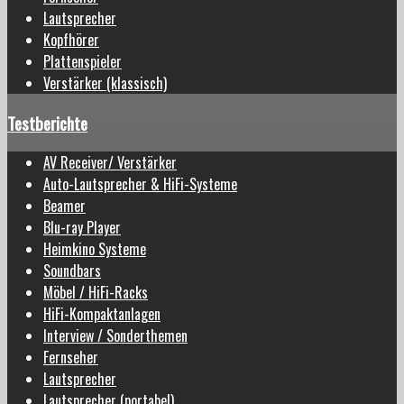
Lautsprecher
Kopfhörer
Plattenspieler
Verstärker (klassisch)
Testberichte
AV Receiver/ Verstärker
Auto-Lautsprecher & HiFi-Systeme
Beamer
Blu-ray Player
Heimkino Systeme
Soundbars
Möbel / HiFi-Racks
HiFi-Kompaktanlagen
Interview / Sonderthemen
Fernseher
Lautsprecher
Lautsprecher (portabel)