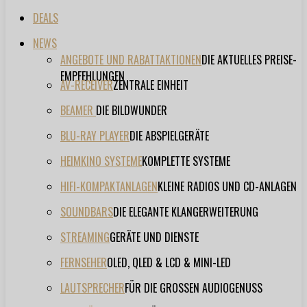
DEALS
NEWS
ANGEBOTE UND RABATTAKTIONEN
DIE AKTUELLES PREISE-
EMPFEHLUNGEN
AV-RECEIVER
ZENTRALE EINHEIT
BEAMER
DIE BILDWUNDER
BLU-RAY PLAYER
DIE ABSPIELGERÄTE
HEIMKINO SYSTEME
KOMPLETTE SYSTEME
HIFI-KOMPAKTANLAGEN
KLEINE RADIOS UND CD-ANLAGEN
SOUNDBARS
DIE ELEGANTE KLANGERWEITERUNG
STREAMING
GERÄTE UND DIENSTE
FERNSEHER
OLED, QLED & LCD & MINI-LED
LAUTSPRECHER
FÜR DIE GROSSEN AUDIOGENUSS