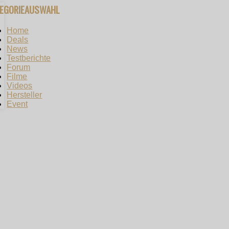
TEGORIEAUSWAHL
Home
Deals
News
Testberichte
Forum
Filme
Videos
Hersteller
Event