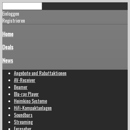
Einloggen
Registrieren
Home
Deals
News
Angebote und Rabattaktionen
AV-Receiver
Beamer
Blu-ray Player
Heimkino Systeme
HiFi-Kompaktanlagen
Soundbars
Streaming
Fernseher