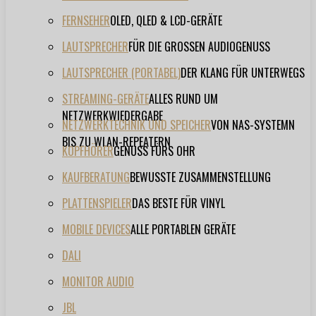
FERNSEHER
OLED, QLED & LCD-GERÄTE
LAUTSPRECHER
FÜR DIE GROSSEN AUDIOGENUSS
LAUTSPRECHER (PORTABEL)
DER KLANG FÜR UNTERWEGS
STREAMING-GERÄTE
ALLES RUND UM
NETZWERKWIEDERGABE
NETZWERKTECHNIK UND SPEICHER
VON NAS-SYSTEMN
BIS ZU WLAN-REPEATERN
KOPFHÖRER
GENUSS FÜRS OHR
KAUFBERATUNG
BEWUSSTE ZUSAMMENSTELLUNG
PLATTENSPIELER
DAS BESTE FÜR VINYL
MOBILE DEVICES
ALLE PORTABLEN GERÄTE
DALI
MONITOR AUDIO
JBL