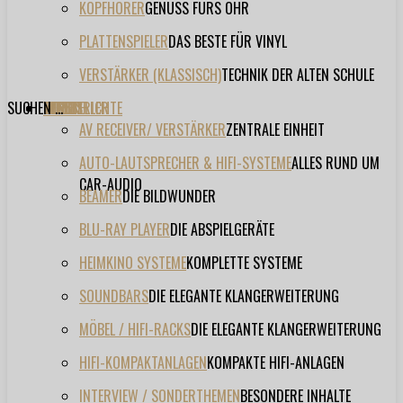
KOPFHÖRER
GENUSS FÜRS OHR
PLATTENSPIELER
DAS BESTE FÜR VINYL
VERSTÄRKER (KLASSISCH)
TECHNIK DER ALTEN SCHULE
SUCHEN ...
TESTBERICHTE
FORUM
FILME
VIDEOS
HERSTELLER
EVENT
AV RECEIVER/ VERSTÄRKER
ZENTRALE EINHEIT
AUTO-LAUTSPRECHER & HIFI-SYSTEME
ALLES RUND UM
CAR-AUDIO
BEAMER
DIE BILDWUNDER
BLU-RAY PLAYER
DIE ABSPIELGERÄTE
HEIMKINO SYSTEME
KOMPLETTE SYSTEME
SOUNDBARS
DIE ELEGANTE KLANGERWEITERUNG
MÖBEL / HIFI-RACKS
DIE ELEGANTE KLANGERWEITERUNG
HIFI-KOMPAKTANLAGEN
KOMPAKTE HIFI-ANLAGEN
INTERVIEW / SONDERTHEMEN
BESONDERE INHALTE