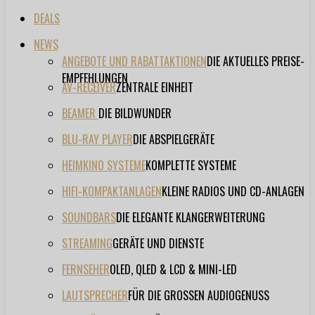
DEALS
NEWS
ANGEBOTE UND RABATTAKTIONEN
DIE AKTUELLES PREISE-
EMPFEHLUNGEN
AV-RECEIVER
ZENTRALE EINHEIT
BEAMER
DIE BILDWUNDER
BLU-RAY PLAYER
DIE ABSPIELGERÄTE
HEIMKINO SYSTEME
KOMPLETTE SYSTEME
HIFI-KOMPAKTANLAGEN
KLEINE RADIOS UND CD-ANLAGEN
SOUNDBARS
DIE ELEGANTE KLANGERWEITERUNG
STREAMING
GERÄTE UND DIENSTE
FERNSEHER
OLED, QLED & LCD & MINI-LED
LAUTSPRECHER
FÜR DIE GROSSEN AUDIOGENUSS