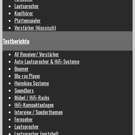
Lautsprecher
Kopfhörer
Plattenspieler
Verstärker (klassisch)
Testberichte
AV Receiver/ Verstärker
Auto-Lautsprecher & HiFi-Systeme
Beamer
Blu-ray Player
Heimkino Systeme
Soundbars
Möbel / HiFi-Racks
HiFi-Kompaktanlagen
Interview / Sonderthemen
Fernseher
Lautsprecher
Lautsprecher (portabel)