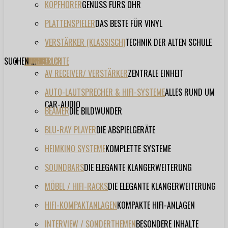
KOPFHÖRER
GENUSS FÜRS OHR
PLATTENSPIELER
DAS BESTE FÜR VINYL
VERSTÄRKER (KLASSISCH)
TECHNIK DER ALTEN SCHULE
SUCHEN ...
TESTBERICHTE
FORUM
FILME
VIDEOS
HERSTELLER
EVENT
AV RECEIVER/ VERSTÄRKER
ZENTRALE EINHEIT
AUTO-LAUTSPRECHER & HIFI-SYSTEME
ALLES RUND UM
CAR-AUDIO
BEAMER
DIE BILDWUNDER
BLU-RAY PLAYER
DIE ABSPIELGERÄTE
HEIMKINO SYSTEME
KOMPLETTE SYSTEME
SOUNDBARS
DIE ELEGANTE KLANGERWEITERUNG
MÖBEL / HIFI-RACKS
DIE ELEGANTE KLANGERWEITERUNG
HIFI-KOMPAKTANLAGEN
KOMPAKTE HIFI-ANLAGEN
INTERVIEW / SONDERTHEMEN
BESONDERE INHALTE