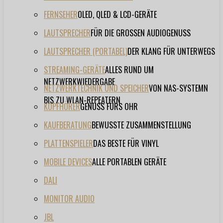
FERNSEHER
OLED, QLED & LCD-GERÄTE
LAUTSPRECHER
FÜR DIE GROSSEN AUDIOGENUSS
LAUTSPRECHER (PORTABEL)
DER KLANG FÜR UNTERWEGS
STREAMING-GERÄTE
ALLES RUND UM
NETZWERKWIEDERGABE
NETZWERKTECHNIK UND SPEICHER
VON NAS-SYSTEMN
BIS ZU WLAN-REPEATERN
KOPFHÖRER
GENUSS FÜRS OHR
KAUFBERATUNG
BEWUSSTE ZUSAMMENSTELLUNG
PLATTENSPIELER
DAS BESTE FÜR VINYL
MOBILE DEVICES
ALLE PORTABLEN GERÄTE
DALI
MONITOR AUDIO
JBL