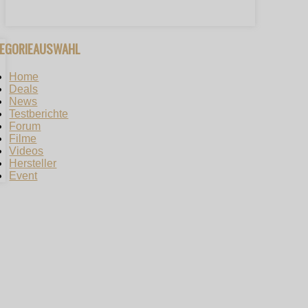
TEGORIEAUSWAHL
Home
Deals
News
Testberichte
Forum
Filme
Videos
Hersteller
Event