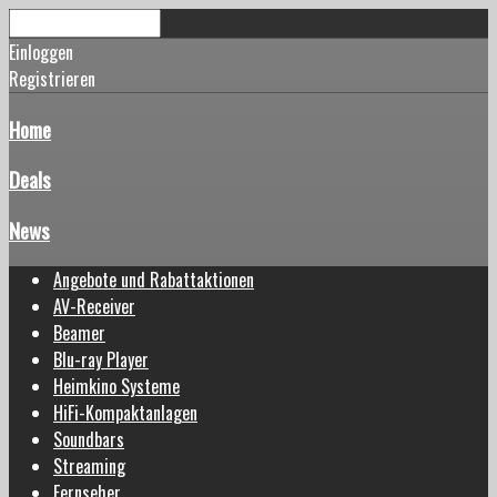
Einloggen
Registrieren
Home
Deals
News
Angebote und Rabattaktionen
AV-Receiver
Beamer
Blu-ray Player
Heimkino Systeme
HiFi-Kompaktanlagen
Soundbars
Streaming
Fernseher