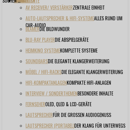
SUCHEN ...
TESTBERICHTE
FORUM
FILME
VIDEOS
HERSTELLER
EVENT
AV RECEIVER/ VERSTÄRKER
ZENTRALE EINHEIT
AUTO-LAUTSPRECHER & HIFI-SYSTEME
ALLES RUND UM
CAR-AUDIO
BEAMER
DIE BILDWUNDER
BLU-RAY PLAYER
DIE ABSPIELGERÄTE
HEIMKINO SYSTEME
KOMPLETTE SYSTEME
SOUNDBARS
DIE ELEGANTE KLANGERWEITERUNG
MÖBEL / HIFI-RACKS
DIE ELEGANTE KLANGERWEITERUNG
HIFI-KOMPAKTANLAGEN
KOMPAKTE HIFI-ANLAGEN
INTERVIEW / SONDERTHEMEN
BESONDERE INHALTE
FERNSEHER
OLED, QLED & LCD-GERÄTE
LAUTSPRECHER
FÜR DIE GROSSEN AUDIOGENUSS
LAUTSPRECHER (PORTABEL)
DER KLANG FÜR UNTERWEGS