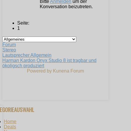
Bitte
Anmelden
um der
Konversation beizutreten.
Seite:
1
Forum
Stereo
Lautsprecher Allgemein
Harman Kardon Onyx Studio 8 ist tragbar und
ökoligsch produziert
Powered by
Kunena Forum
TEGORIEAUSWAHL
Home
Deals