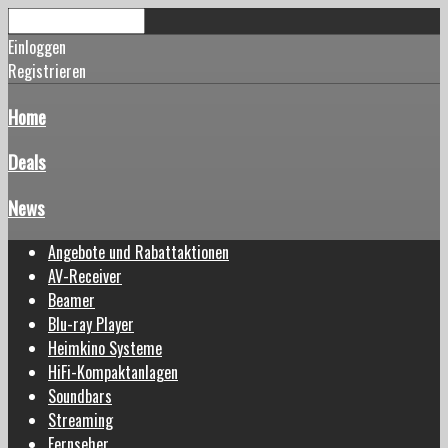
Einloggen
Registrieren
Home
Deals
News
Angebote und Rabattaktionen
AV-Receiver
Beamer
Blu-ray Player
Heimkino Systeme
HiFi-Kompaktanlagen
Soundbars
Streaming
Fernseher