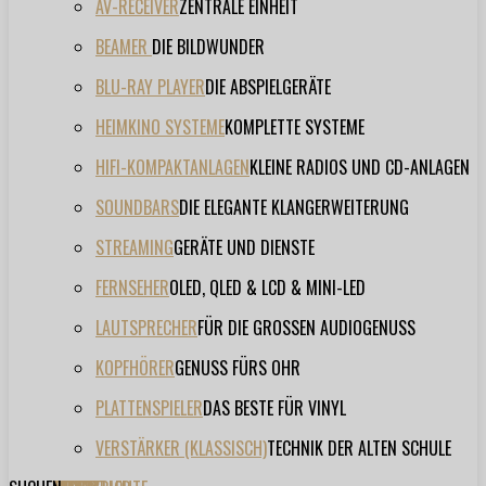
AV-RECEIVER
ZENTRALE EINHEIT
BEAMER
DIE BILDWUNDER
BLU-RAY PLAYER
DIE ABSPIELGERÄTE
HEIMKINO SYSTEME
KOMPLETTE SYSTEME
HIFI-KOMPAKTANLAGEN
KLEINE RADIOS UND CD-ANLAGEN
SOUNDBARS
DIE ELEGANTE KLANGERWEITERUNG
STREAMING
GERÄTE UND DIENSTE
FERNSEHER
OLED, QLED & LCD & MINI-LED
LAUTSPRECHER
FÜR DIE GROSSEN AUDIOGENUSS
KOPFHÖRER
GENUSS FÜRS OHR
PLATTENSPIELER
DAS BESTE FÜR VINYL
VERSTÄRKER (KLASSISCH)
TECHNIK DER ALTEN SCHULE