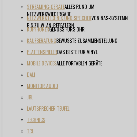
STREAMING-GERÄTE
ALLES RUND UM
NETZWERKWIEDERGABE
NETZWERKTECHNIK UND SPEICHER
VON NAS-SYSTEMN
BIS ZU WLAN-REPEATERN
KOPFHÖRER
GENUSS FÜRS OHR
KAUFBERATUNG
BEWUSSTE ZUSAMMENSTELLUNG
PLATTENSPIELER
DAS BESTE FÜR VINYL
MOBILE DEVICES
ALLE PORTABLEN GERÄTE
DALI
MONITOR AUDIO
JBL
LAUTSPRECHER TEUFEL
TECHNICS
TCL