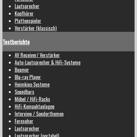
Lautsprecher
Kopfhörer
Plattenspieler
Verstärker (klassisch)
Testberichte
AV Receiver/ Verstärker
Auto-Lautsprecher & HiFi-Systeme
Beamer
Blu-ray Player
Heimkino Systeme
Soundbars
Möbel / HiFi-Racks
HiFi-Kompaktanlagen
Interview / Sonderthemen
Fernseher
Lautsprecher
Lautsprecher (portabel)