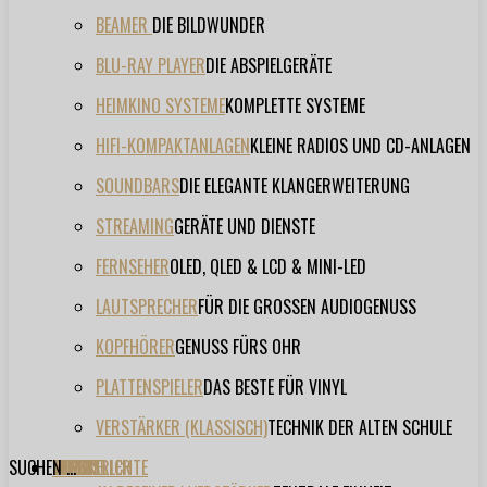
BEAMER
DIE BILDWUNDER
BLU-RAY PLAYER
DIE ABSPIELGERÄTE
HEIMKINO SYSTEME
KOMPLETTE SYSTEME
HIFI-KOMPAKTANLAGEN
KLEINE RADIOS UND CD-ANLAGEN
SOUNDBARS
DIE ELEGANTE KLANGERWEITERUNG
STREAMING
GERÄTE UND DIENSTE
FERNSEHER
OLED, QLED & LCD & MINI-LED
LAUTSPRECHER
FÜR DIE GROSSEN AUDIOGENUSS
KOPFHÖRER
GENUSS FÜRS OHR
PLATTENSPIELER
DAS BESTE FÜR VINYL
VERSTÄRKER (KLASSISCH)
TECHNIK DER ALTEN SCHULE
SUCHEN ...
TESTBERICHTE
FORUM
FILME
VIDEOS
HERSTELLER
EVENT