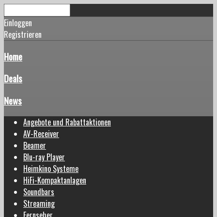
Einloggen
Registrieren
Home
Deals
News
Angebote und Rabattaktionen
AV-Receiver
Beamer
Blu-ray Player
Heimkino Systeme
HiFi-Kompaktanlagen
Soundbars
Streaming
Fernseher