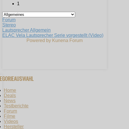
1
Forum
Stereo
Lautsprecher Allgemein
ELAC Vela Lautsprecher Serie vorgestellt (Video)
Powered by
Kunena Forum
TEGORIEAUSWAHL
Home
Deals
News
Testberichte
Forum
Filme
Videos
Hersteller