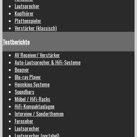
Lautsprecher
Kopfhörer
Plattenspieler
Verstärker (klassisch)
Testberichte
AV Receiver/ Verstärker
Auto-Lautsprecher & HiFi-Systeme
Beamer
Blu-ray Player
Heimkino Systeme
Soundbars
Möbel / HiFi-Racks
HiFi-Kompaktanlagen
Interview / Sonderthemen
Fernseher
Lautsprecher
Lautsprecher (portabel)