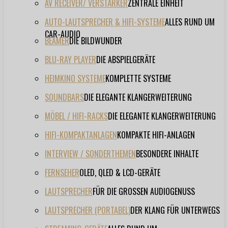
AV RECEIVER/ VERSTÄRKER
ZENTRALE EINHEIT
AUTO-LAUTSPRECHER & HIFI-SYSTEME
ALLES RUND UM
CAR-AUDIO
BEAMER
DIE BILDWUNDER
BLU-RAY PLAYER
DIE ABSPIELGERÄTE
HEIMKINO SYSTEME
KOMPLETTE SYSTEME
SOUNDBARS
DIE ELEGANTE KLANGERWEITERUNG
MÖBEL / HIFI-RACKS
DIE ELEGANTE KLANGERWEITERUNG
HIFI-KOMPAKTANLAGEN
KOMPAKTE HIFI-ANLAGEN
INTERVIEW / SONDERTHEMEN
BESONDERE INHALTE
FERNSEHER
OLED, QLED & LCD-GERÄTE
LAUTSPRECHER
FÜR DIE GROSSEN AUDIOGENUSS
LAUTSPRECHER (PORTABEL)
DER KLANG FÜR UNTERWEGS