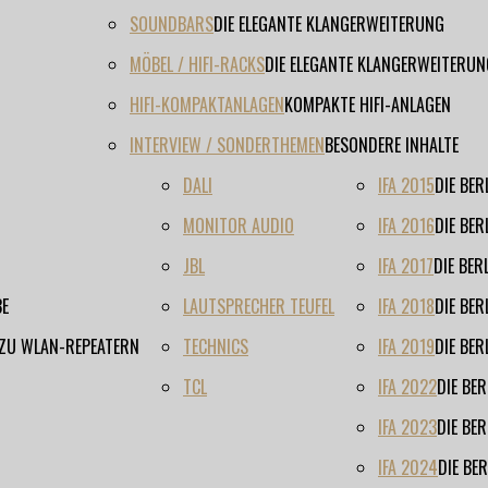
SOUNDBARS
DIE ELEGANTE KLANGERWEITERUNG
MÖBEL / HIFI-RACKS
DIE ELEGANTE KLANGERWEITERUN
HIFI-KOMPAKTANLAGEN
KOMPAKTE HIFI-ANLAGEN
INTERVIEW / SONDERTHEMEN
BESONDERE INHALTE
DALI
IFA 2015
DIE BE
MONITOR AUDIO
IFA 2016
DIE BE
JBL
IFA 2017
DIE BE
BE
LAUTSPRECHER TEUFEL
IFA 2018
DIE BE
 ZU WLAN-REPEATERN
TECHNICS
IFA 2019
DIE BE
TCL
IFA 2022
DIE BE
IFA 2023
DIE BE
IFA 2024
DIE BE