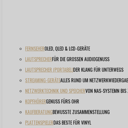
FERNSEHER
OLED, QLED & LCD-GERÄTE
LAUTSPRECHER
FÜR DIE GROSSEN AUDIOGENUSS
LAUTSPRECHER (PORTABEL)
DER KLANG FÜR UNTERWEGS
STREAMING-GERÄTE
ALLES RUND UM NETZWERKWIEDERGA
NETZWERKTECHNIK UND SPEICHER
VON NAS-SYSTEMN BIS
KOPFHÖRER
GENUSS FÜRS OHR
KAUFBERATUNG
BEWUSSTE ZUSAMMENSTELLUNG
PLATTENSPIELER
DAS BESTE FÜR VINYL