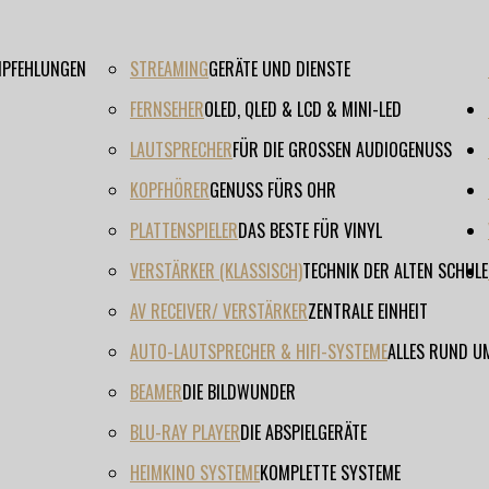
EMPFEHLUNGEN
STREAMING
GERÄTE UND DIENSTE
FERNSEHER
OLED, QLED & LCD & MINI-LED
LAUTSPRECHER
FÜR DIE GROSSEN AUDIOGENUSS
KOPFHÖRER
GENUSS FÜRS OHR
PLATTENSPIELER
DAS BESTE FÜR VINYL
VERSTÄRKER (KLASSISCH)
TECHNIK DER ALTEN SCHULE
AV RECEIVER/ VERSTÄRKER
ZENTRALE EINHEIT
AUTO-LAUTSPRECHER & HIFI-SYSTEME
ALLES RUND U
BEAMER
DIE BILDWUNDER
BLU-RAY PLAYER
DIE ABSPIELGERÄTE
HEIMKINO SYSTEME
KOMPLETTE SYSTEME