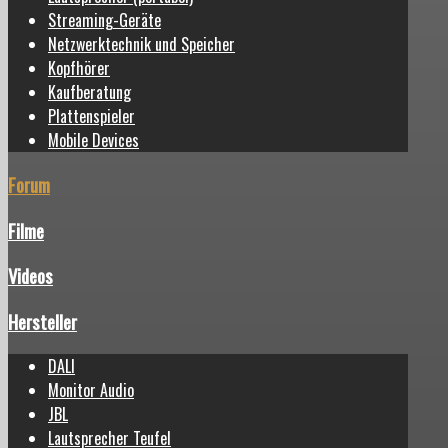
Streaming-Geräte
Netzwerktechnik und Speicher
Kopfhörer
Kaufberatung
Plattenspieler
Mobile Devices
Forum
Filme
Videos
Hersteller
DALI
Monitor Audio
JBL
Lautsprecher Teufel