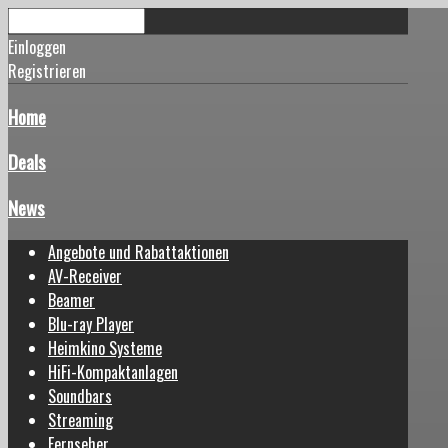
Einloggen
Registrieren
Home
Deals
News
Angebote und Rabattaktionen
AV-Receiver
Beamer
Blu-ray Player
Heimkino Systeme
HiFi-Kompaktanlagen
Soundbars
Streaming
Fernseher