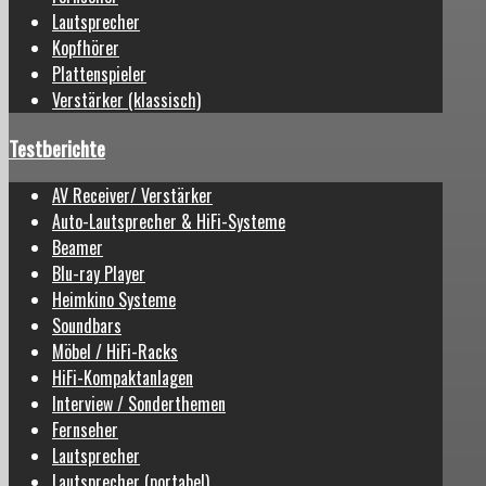
Lautsprecher
Kopfhörer
Plattenspieler
Verstärker (klassisch)
Testberichte
AV Receiver/ Verstärker
Auto-Lautsprecher & HiFi-Systeme
Beamer
Blu-ray Player
Heimkino Systeme
Soundbars
Möbel / HiFi-Racks
HiFi-Kompaktanlagen
Interview / Sonderthemen
Fernseher
Lautsprecher
Lautsprecher (portabel)