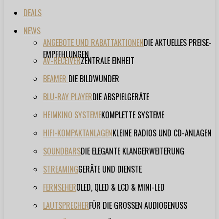
DEALS
NEWS
ANGEBOTE UND RABATTAKTIONEN
DIE AKTUELLES PREISE-
EMPFEHLUNGEN
AV-RECEIVER
ZENTRALE EINHEIT
BEAMER
DIE BILDWUNDER
BLU-RAY PLAYER
DIE ABSPIELGERÄTE
HEIMKINO SYSTEME
KOMPLETTE SYSTEME
HIFI-KOMPAKTANLAGEN
KLEINE RADIOS UND CD-ANLAGEN
SOUNDBARS
DIE ELEGANTE KLANGERWEITERUNG
STREAMING
GERÄTE UND DIENSTE
FERNSEHER
OLED, QLED & LCD & MINI-LED
LAUTSPRECHER
FÜR DIE GROSSEN AUDIOGENUSS