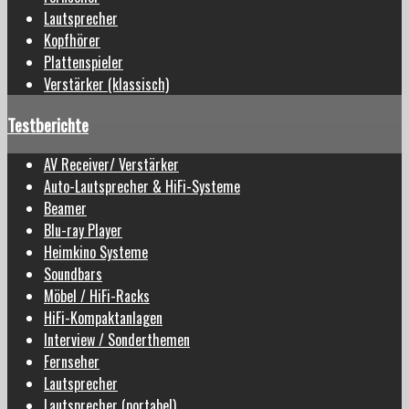
Lautsprecher
Kopfhörer
Plattenspieler
Verstärker (klassisch)
Testberichte
AV Receiver/ Verstärker
Auto-Lautsprecher & HiFi-Systeme
Beamer
Blu-ray Player
Heimkino Systeme
Soundbars
Möbel / HiFi-Racks
HiFi-Kompaktanlagen
Interview / Sonderthemen
Fernseher
Lautsprecher
Lautsprecher (portabel)