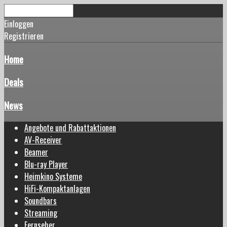
Einloggen
Registrieren
Home
Deals
News
Angebote und Rabattaktionen
AV-Receiver
Beamer
Blu-ray Player
Heimkino Systeme
HiFi-Kompaktanlagen
Soundbars
Streaming
Fernseher