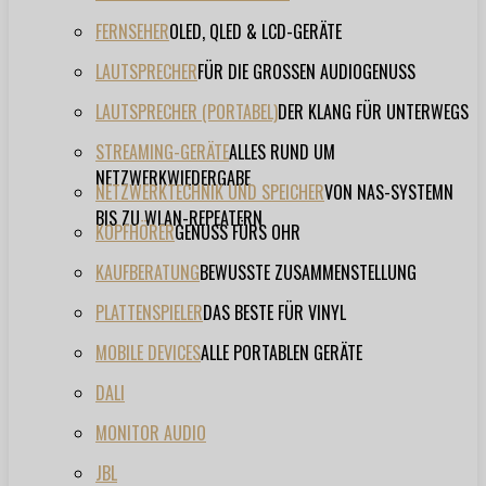
FERNSEHER
OLED, QLED & LCD-GERÄTE
LAUTSPRECHER
FÜR DIE GROSSEN AUDIOGENUSS
LAUTSPRECHER (PORTABEL)
DER KLANG FÜR UNTERWEGS
STREAMING-GERÄTE
ALLES RUND UM
NETZWERKWIEDERGABE
NETZWERKTECHNIK UND SPEICHER
VON NAS-SYSTEMN
BIS ZU WLAN-REPEATERN
KOPFHÖRER
GENUSS FÜRS OHR
KAUFBERATUNG
BEWUSSTE ZUSAMMENSTELLUNG
PLATTENSPIELER
DAS BESTE FÜR VINYL
MOBILE DEVICES
ALLE PORTABLEN GERÄTE
DALI
MONITOR AUDIO
JBL