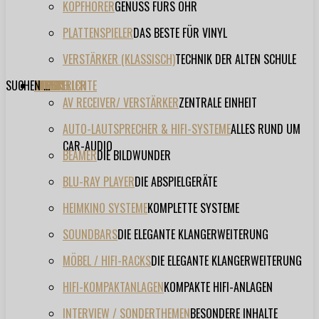
KOPFHÖRER
GENUSS FÜRS OHR
PLATTENSPIELER
DAS BESTE FÜR VINYL
VERSTÄRKER (KLASSISCH)
TECHNIK DER ALTEN SCHULE
SUCHEN ...
TESTBERICHTE
FORUM
FILME
VIDEOS
HERSTELLER
EVENT
AV RECEIVER/ VERSTÄRKER
ZENTRALE EINHEIT
AUTO-LAUTSPRECHER & HIFI-SYSTEME
ALLES RUND UM
CAR-AUDIO
BEAMER
DIE BILDWUNDER
BLU-RAY PLAYER
DIE ABSPIELGERÄTE
HEIMKINO SYSTEME
KOMPLETTE SYSTEME
SOUNDBARS
DIE ELEGANTE KLANGERWEITERUNG
MÖBEL / HIFI-RACKS
DIE ELEGANTE KLANGERWEITERUNG
HIFI-KOMPAKTANLAGEN
KOMPAKTE HIFI-ANLAGEN
INTERVIEW / SONDERTHEMEN
BESONDERE INHALTE