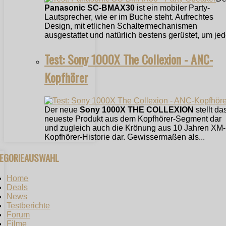
Panasonic SC-BMAX30
ist ein mobiler Party-
Lautsprecher, wie er im Buche steht. Aufrechtes
Design, mit etlichen Schaltermechanismen
ausgestattet und natürlich bestens gerüstet, um jede
Test: Sony 1000X The Collexion - ANC-
Kopfhörer
Der neue
Sony 1000X THE COLLEXION
stellt da
neueste Produkt aus dem Kopfhörer-Segment dar
und zugleich auch die Krönung aus 10 Jahren XM-
Kopfhörer-Historie dar. Gewissermaßen als...
TEGORIEAUSWAHL
Home
Deals
News
Testberichte
Forum
Filme