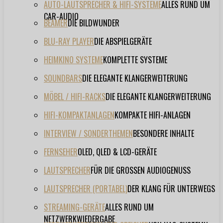
AUTO-LAUTSPRECHER & HIFI-SYSTEME
ALLES RUND UM
CAR-AUDIO
BEAMER
DIE BILDWUNDER
BLU-RAY PLAYER
DIE ABSPIELGERÄTE
HEIMKINO SYSTEME
KOMPLETTE SYSTEME
SOUNDBARS
DIE ELEGANTE KLANGERWEITERUNG
MÖBEL / HIFI-RACKS
DIE ELEGANTE KLANGERWEITERUNG
HIFI-KOMPAKTANLAGEN
KOMPAKTE HIFI-ANLAGEN
INTERVIEW / SONDERTHEMEN
BESONDERE INHALTE
FERNSEHER
OLED, QLED & LCD-GERÄTE
LAUTSPRECHER
FÜR DIE GROSSEN AUDIOGENUSS
LAUTSPRECHER (PORTABEL)
DER KLANG FÜR UNTERWEGS
STREAMING-GERÄTE
ALLES RUND UM
NETZWERKWIEDERGABE