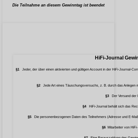
Die Teilnahme an diesem Gewinntag ist beendet
HiFi-Journal Gewi
§1
Jeder, der über einen aktivierten und gültigen Account in der HiFi-Journal-C
§2
Jede Art eines Täuschungsversuchs, z. B. durch das Anlegen m
§3
Der Versand der Pr
§4
HiFi-Journal behält sich das Rec
§5
Die personenbezogenen Daten des Teilnehmers (Adresse und E-Mail) 
§6
Mitarbeiter von HiFi
§7
Eine Barauszahlung des Gewinns