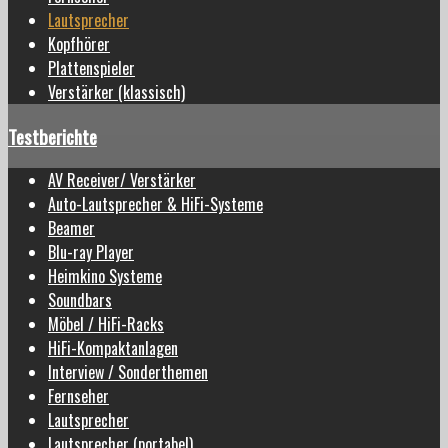
Lautsprecher
Kopfhörer
Plattenspieler
Verstärker (klassisch)
Testberichte
AV Receiver/ Verstärker
Auto-Lautsprecher & HiFi-Systeme
Beamer
Blu-ray Player
Heimkino Systeme
Soundbars
Möbel / HiFi-Racks
HiFi-Kompaktanlagen
Interview / Sonderthemen
Fernseher
Lautsprecher
Lautsprecher (portabel)