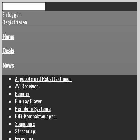
Einloggen
Registrieren
Home
Deals
News
Angebote und Rabattaktionen
AV-Receiver
Beamer
Blu-ray Player
Heimkino Systeme
HiFi-Kompaktanlagen
Soundbars
Streaming
Fernseher