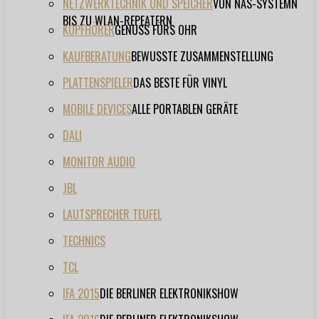
NETZWERKTECHNIK UND SPEICHER
VON NAS-SYSTEMN
BIS ZU WLAN-REPEATERN
KOPFHÖRER
GENUSS FÜRS OHR
KAUFBERATUNG
BEWUSSTE ZUSAMMENSTELLUNG
PLATTENSPIELER
DAS BESTE FÜR VINYL
MOBILE DEVICES
ALLE PORTABLEN GERÄTE
DALI
MONITOR AUDIO
JBL
LAUTSPRECHER TEUFEL
TECHNICS
TCL
IFA 2015
DIE BERLINER ELEKTRONIKSHOW