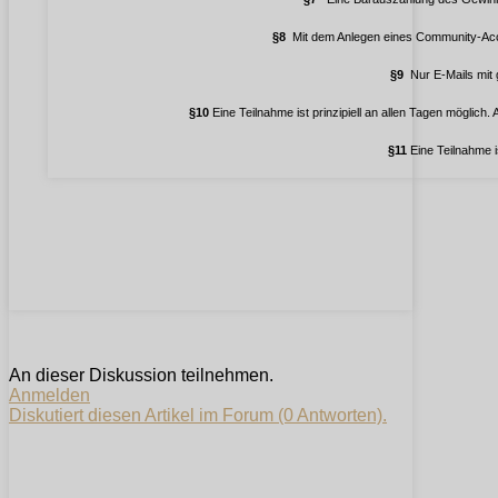
§8
Mit dem Anlegen eines Community-Acco
§9
Nur E-Mails mit 
§10
Eine Teilnahme ist prinzipiell an allen Tagen möglic
§11
Eine Teilnahme i
An dieser Diskussion teilnehmen.
Anmelden
Diskutiert diesen Artikel im Forum (0 Antworten).