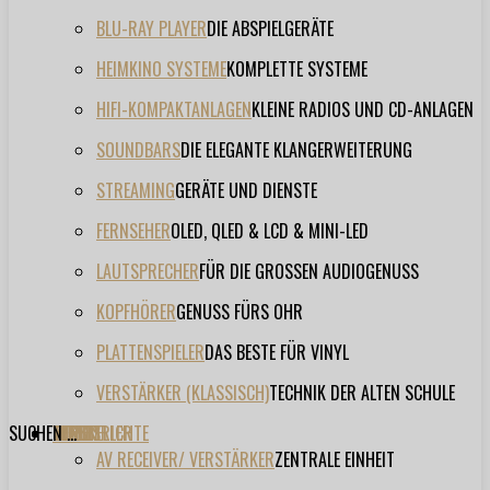
BLU-RAY PLAYER
DIE ABSPIELGERÄTE
HEIMKINO SYSTEME
KOMPLETTE SYSTEME
HIFI-KOMPAKTANLAGEN
KLEINE RADIOS UND CD-ANLAGEN
SOUNDBARS
DIE ELEGANTE KLANGERWEITERUNG
STREAMING
GERÄTE UND DIENSTE
FERNSEHER
OLED, QLED & LCD & MINI-LED
LAUTSPRECHER
FÜR DIE GROSSEN AUDIOGENUSS
KOPFHÖRER
GENUSS FÜRS OHR
PLATTENSPIELER
DAS BESTE FÜR VINYL
VERSTÄRKER (KLASSISCH)
TECHNIK DER ALTEN SCHULE
SUCHEN ...
TESTBERICHTE
FORUM
FILME
VIDEOS
HERSTELLER
EVENT
AV RECEIVER/ VERSTÄRKER
ZENTRALE EINHEIT