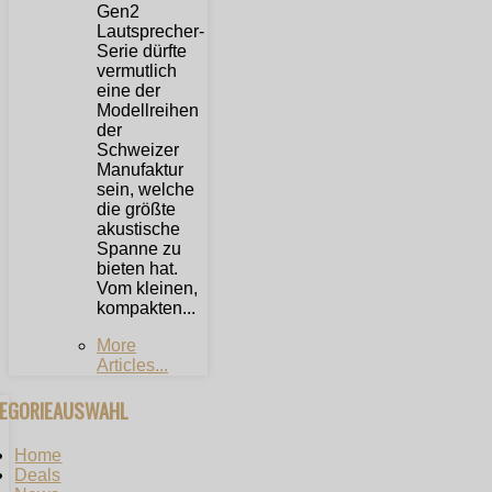
Gen2
Lautsprecher-
Serie dürfte
vermutlich
eine der
Modellreihen
der
Schweizer
Manufaktur
sein, welche
die größte
akustische
Spanne zu
bieten hat.
Vom kleinen,
kompakten...
More
Articles...
TEGORIEAUSWAHL
Home
Deals