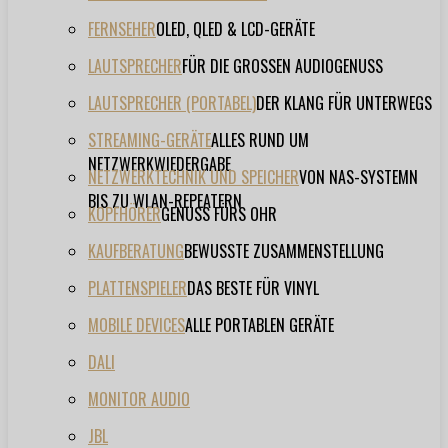
FERNSEHER
OLED, QLED & LCD-GERÄTE
LAUTSPRECHER
FÜR DIE GROSSEN AUDIOGENUSS
LAUTSPRECHER (PORTABEL)
DER KLANG FÜR UNTERWEGS
STREAMING-GERÄTE
ALLES RUND UM
NETZWERKWIEDERGABE
NETZWERKTECHNIK UND SPEICHER
VON NAS-SYSTEMN
BIS ZU WLAN-REPEATERN
KOPFHÖRER
GENUSS FÜRS OHR
KAUFBERATUNG
BEWUSSTE ZUSAMMENSTELLUNG
PLATTENSPIELER
DAS BESTE FÜR VINYL
MOBILE DEVICES
ALLE PORTABLEN GERÄTE
DALI
MONITOR AUDIO
JBL