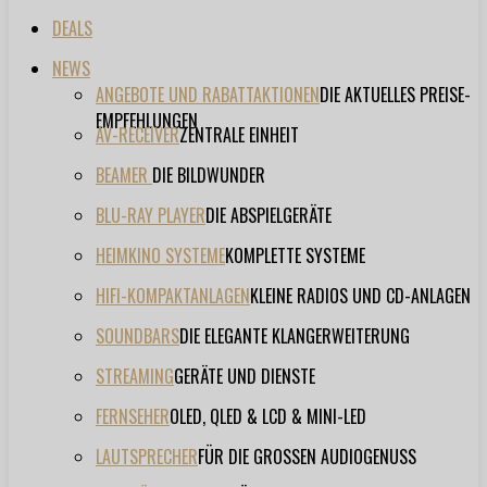
DEALS
NEWS
ANGEBOTE UND RABATTAKTIONEN
DIE AKTUELLES PREISE-
EMPFEHLUNGEN
AV-RECEIVER
ZENTRALE EINHEIT
BEAMER
DIE BILDWUNDER
BLU-RAY PLAYER
DIE ABSPIELGERÄTE
HEIMKINO SYSTEME
KOMPLETTE SYSTEME
HIFI-KOMPAKTANLAGEN
KLEINE RADIOS UND CD-ANLAGEN
SOUNDBARS
DIE ELEGANTE KLANGERWEITERUNG
STREAMING
GERÄTE UND DIENSTE
FERNSEHER
OLED, QLED & LCD & MINI-LED
LAUTSPRECHER
FÜR DIE GROSSEN AUDIOGENUSS