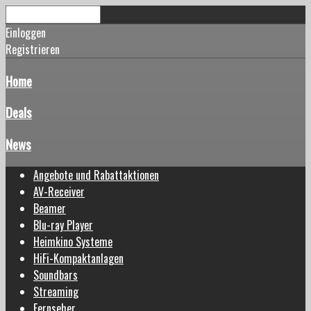
Einloggen
Registrieren
Home
Deals
News
Angebote und Rabattaktionen
AV-Receiver
Beamer
Blu-ray Player
Heimkino Systeme
HiFi-Kompaktanlagen
Soundbars
Streaming
Fernseher