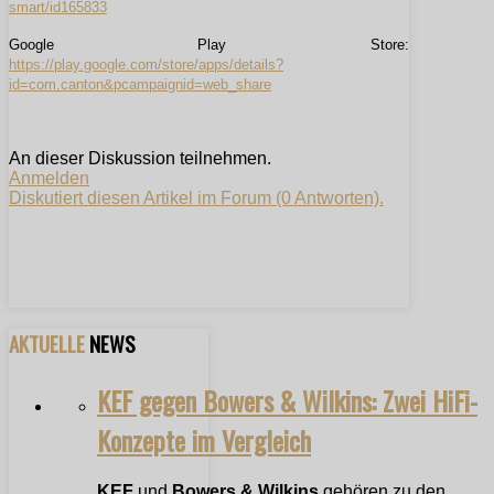
smart/id165833
Google Play Store:
https://play.google.com/store/apps/details?
id=com.canton&pcampaignid=web_share
An dieser Diskussion teilnehmen.
Anmelden
Diskutiert diesen Artikel im Forum (0 Antworten).
AKTUELLE
NEWS
KEF gegen Bowers & Wilkins: Zwei HiFi-
Konzepte im Vergleich
KEF
und
Bowers & Wilkins
gehören zu den