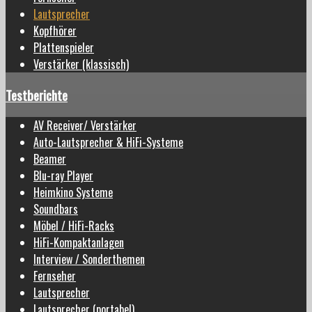
Lautsprecher
Kopfhörer
Plattenspieler
Verstärker (klassisch)
Testberichte
AV Receiver/ Verstärker
Auto-Lautsprecher & HiFi-Systeme
Beamer
Blu-ray Player
Heimkino Systeme
Soundbars
Möbel / HiFi-Racks
HiFi-Kompaktanlagen
Interview / Sonderthemen
Fernseher
Lautsprecher
Lautsprecher (portabel)