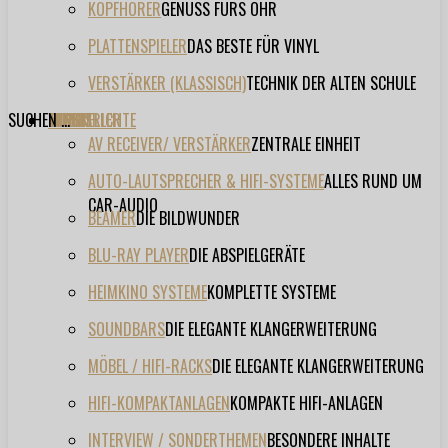
KOPFHÖRER
GENUSS FÜRS OHR
PLATTENSPIELER
DAS BESTE FÜR VINYL
VERSTÄRKER (KLASSISCH)
TECHNIK DER ALTEN SCHULE
SUCHEN ...
TESTBERICHTE
FORUM
FILME
VIDEOS
HERSTELLER
EVENT
AV RECEIVER/ VERSTÄRKER
ZENTRALE EINHEIT
AUTO-LAUTSPRECHER & HIFI-SYSTEME
ALLES RUND UM
CAR-AUDIO
BEAMER
DIE BILDWUNDER
BLU-RAY PLAYER
DIE ABSPIELGERÄTE
HEIMKINO SYSTEME
KOMPLETTE SYSTEME
SOUNDBARS
DIE ELEGANTE KLANGERWEITERUNG
MÖBEL / HIFI-RACKS
DIE ELEGANTE KLANGERWEITERUNG
HIFI-KOMPAKTANLAGEN
KOMPAKTE HIFI-ANLAGEN
INTERVIEW / SONDERTHEMEN
BESONDERE INHALTE