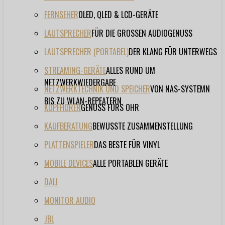
FERNSEHER
OLED, QLED & LCD-GERÄTE
LAUTSPRECHER
FÜR DIE GROSSEN AUDIOGENUSS
LAUTSPRECHER (PORTABEL)
DER KLANG FÜR UNTERWEGS
STREAMING-GERÄTE
ALLES RUND UM
NETZWERKWIEDERGABE
NETZWERKTECHNIK UND SPEICHER
VON NAS-SYSTEMN
BIS ZU WLAN-REPEATERN
KOPFHÖRER
GENUSS FÜRS OHR
KAUFBERATUNG
BEWUSSTE ZUSAMMENSTELLUNG
PLATTENSPIELER
DAS BESTE FÜR VINYL
MOBILE DEVICES
ALLE PORTABLEN GERÄTE
DALI
MONITOR AUDIO
JBL