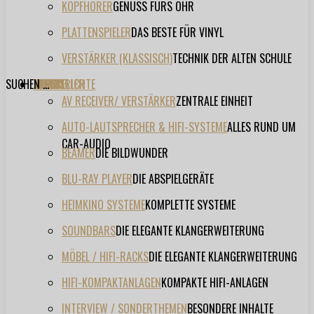
KOPFHÖRER
GENUSS FÜRS OHR
PLATTENSPIELER
DAS BESTE FÜR VINYL
VERSTÄRKER (KLASSISCH)
TECHNIK DER ALTEN SCHULE
SUCHEN ...
TESTBERICHTE
FORUM
FILME
VIDEOS
HERSTELLER
EVENT
AV RECEIVER/ VERSTÄRKER
ZENTRALE EINHEIT
AUTO-LAUTSPRECHER & HIFI-SYSTEME
ALLES RUND UM
CAR-AUDIO
BEAMER
DIE BILDWUNDER
BLU-RAY PLAYER
DIE ABSPIELGERÄTE
HEIMKINO SYSTEME
KOMPLETTE SYSTEME
SOUNDBARS
DIE ELEGANTE KLANGERWEITERUNG
MÖBEL / HIFI-RACKS
DIE ELEGANTE KLANGERWEITERUNG
HIFI-KOMPAKTANLAGEN
KOMPAKTE HIFI-ANLAGEN
INTERVIEW / SONDERTHEMEN
BESONDERE INHALTE