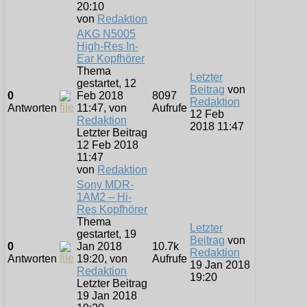
20:10
von
Redaktion
AKG N5005
High-Res In-
Ear Kopfhörer
Thema
Letzter
gestartet, 12
Beitrag
von
0
Feb 2018
8097
Redaktion
Antworten
11:47, von
Aufrufe
12 Feb
Redaktion
2018 11:47
Letzter Beitrag
12 Feb 2018
11:47
von
Redaktion
Sony MDR-
1AM2 – Hi-
Res Kopfhörer
Thema
Letzter
gestartet, 19
Beitrag
von
0
Jan 2018
10.7k
Redaktion
Antworten
19:20, von
Aufrufe
19 Jan 2018
Redaktion
19:20
Letzter Beitrag
19 Jan 2018