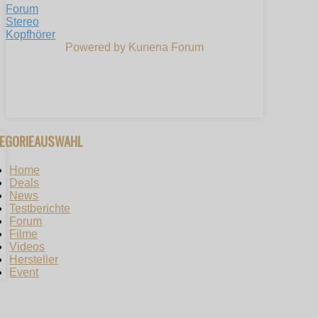
Forum
Stereo
Kopfhörer
Powered by
Kunena Forum
TEGORIEAUSWAHL
Home
Deals
News
Testberichte
Forum
Filme
Videos
Hersteller
Event