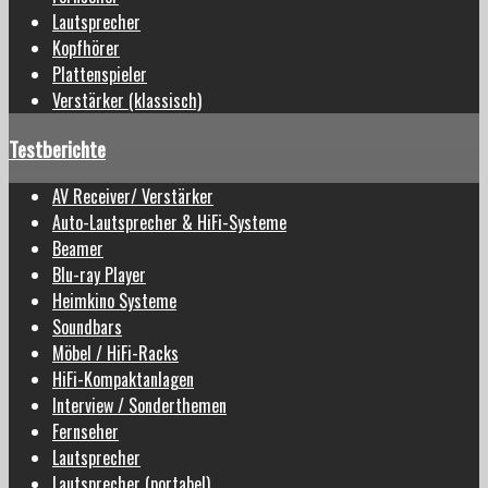
Lautsprecher
Kopfhörer
Plattenspieler
Verstärker (klassisch)
Testberichte
AV Receiver/ Verstärker
Auto-Lautsprecher & HiFi-Systeme
Beamer
Blu-ray Player
Heimkino Systeme
Soundbars
Möbel / HiFi-Racks
HiFi-Kompaktanlagen
Interview / Sonderthemen
Fernseher
Lautsprecher
Lautsprecher (portabel)