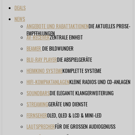
DEALS
NEWS
ANGEBOTE UND RABATTAKTIONEN
DIE AKTUELLES PREISE-
EMPFEHLUNGEN
AV-RECEIVER
ZENTRALE EINHEIT
BEAMER
DIE BILDWUNDER
BLU-RAY PLAYER
DIE ABSPIELGERÄTE
HEIMKINO SYSTEME
KOMPLETTE SYSTEME
HIFI-KOMPAKTANLAGEN
KLEINE RADIOS UND CD-ANLAGEN
SOUNDBARS
DIE ELEGANTE KLANGERWEITERUNG
STREAMING
GERÄTE UND DIENSTE
FERNSEHER
OLED, QLED & LCD & MINI-LED
LAUTSPRECHER
FÜR DIE GROSSEN AUDIOGENUSS