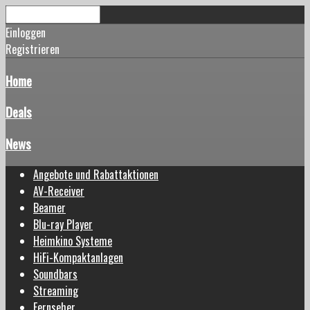
Einloggen
Registrieren
Home
Deals
News
Angebote und Rabattaktionen
AV-Receiver
Beamer
Blu-ray Player
Heimkino Systeme
HiFi-Kompaktanlagen
Soundbars
Streaming
Fernseher