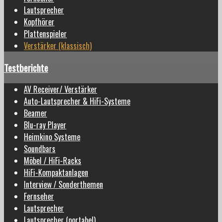
Lautsprecher
Kopfhörer
Plattenspieler
Verstärker (klassisch)
Testberichte
AV Receiver/ Verstärker
Auto-Lautsprecher & HiFi-Systeme
Beamer
Blu-ray Player
Heimkino Systeme
Soundbars
Möbel / HiFi-Racks
HiFi-Kompaktanlagen
Interview / Sonderthemen
Fernseher
Lautsprecher
Lautsprecher (portabel)