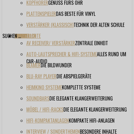
KOPFHÖRER
GENUSS FÜRS OHR
PLATTENSPIELER
DAS BESTE FÜR VINYL
VERSTÄRKER (KLASSISCH)
TECHNIK DER ALTEN SCHULE
SUCHEN ...
TESTBERICHTE
FORUM
FILME
VIDEOS
HERSTELLER
EVENT
AV RECEIVER/ VERSTÄRKER
ZENTRALE EINHEIT
AUTO-LAUTSPRECHER & HIFI-SYSTEME
ALLES RUND UM
CAR-AUDIO
BEAMER
DIE BILDWUNDER
BLU-RAY PLAYER
DIE ABSPIELGERÄTE
HEIMKINO SYSTEME
KOMPLETTE SYSTEME
SOUNDBARS
DIE ELEGANTE KLANGERWEITERUNG
MÖBEL / HIFI-RACKS
DIE ELEGANTE KLANGERWEITERUNG
HIFI-KOMPAKTANLAGEN
KOMPAKTE HIFI-ANLAGEN
INTERVIEW / SONDERTHEMEN
BESONDERE INHALTE