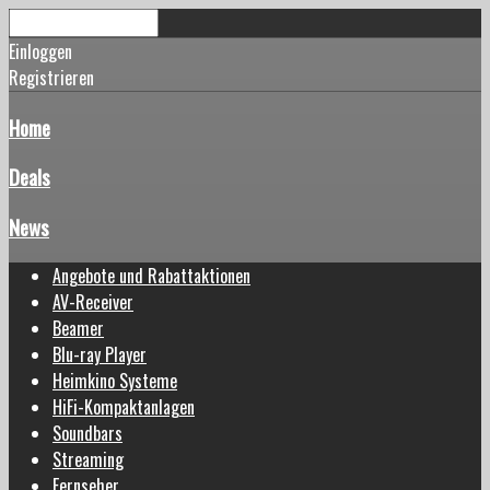
Einloggen
Registrieren
Home
Deals
News
Angebote und Rabattaktionen
AV-Receiver
Beamer
Blu-ray Player
Heimkino Systeme
HiFi-Kompaktanlagen
Soundbars
Streaming
Fernseher