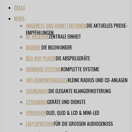
DEALS
NEWS
ANGEBOTE UND RABATTAKTIONEN
DIE AKTUELLES PREISE-
EMPFEHLUNGEN
AV-RECEIVER
ZENTRALE EINHEIT
BEAMER
DIE BILDWUNDER
BLU-RAY PLAYER
DIE ABSPIELGERÄTE
HEIMKINO SYSTEME
KOMPLETTE SYSTEME
HIFI-KOMPAKTANLAGEN
KLEINE RADIOS UND CD-ANLAGEN
SOUNDBARS
DIE ELEGANTE KLANGERWEITERUNG
STREAMING
GERÄTE UND DIENSTE
FERNSEHER
OLED, QLED & LCD & MINI-LED
LAUTSPRECHER
FÜR DIE GROSSEN AUDIOGENUSS