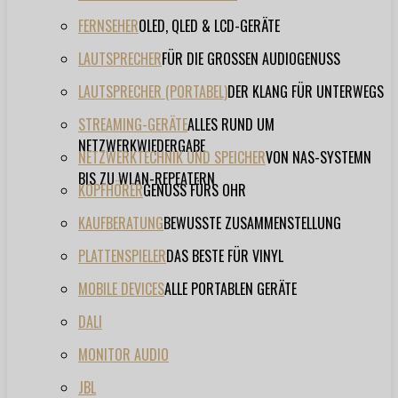
FERNSEHER
OLED, QLED & LCD-GERÄTE
LAUTSPRECHER
FÜR DIE GROSSEN AUDIOGENUSS
LAUTSPRECHER (PORTABEL)
DER KLANG FÜR UNTERWEGS
STREAMING-GERÄTE
ALLES RUND UM
NETZWERKWIEDERGABE
NETZWERKTECHNIK UND SPEICHER
VON NAS-SYSTEMN
BIS ZU WLAN-REPEATERN
KOPFHÖRER
GENUSS FÜRS OHR
KAUFBERATUNG
BEWUSSTE ZUSAMMENSTELLUNG
PLATTENSPIELER
DAS BESTE FÜR VINYL
MOBILE DEVICES
ALLE PORTABLEN GERÄTE
DALI
MONITOR AUDIO
JBL