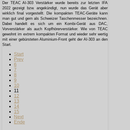
Der TEAC AI-303 Verstärker wurde bereits zur letzten IFA
2022 gezeigt bzw. angekündigt, nun wurde das Gerät aber
wirklich final vorgestellt. Die kompakten TEAC-Geräte kann
man gut und gern als Schweizer Taschenmesser bezeichnen.
Dabei handelt es sich um ein Kombi-Gerät aus DAC,
Vorverstärker als auch Kopfhörerverstärker. Wie von TEAC
gewohnt im extrem kompakten Format und wieder sehr wertig
mit einer gebürsteten Aluminium-Front geht der AI-303 an den
Start.
Start
Prev
6
7
8
9
10
11
12
13
14
15
Next
Ende