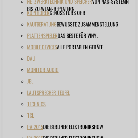
NETZWERKTECHNIK UND SPEICHER
VON NAS-SYSTEMN
BIS ZU WLAN-REPEATERN
KOPFHÖRER
GENUSS FÜRS OHR
KAUFBERATUNG
BEWUSSTE ZUSAMMENSTELLUNG
PLATTENSPIELER
DAS BESTE FÜR VINYL
MOBILE DEVICES
ALLE PORTABLEN GERÄTE
DALI
MONITOR AUDIO
JBL
LAUTSPRECHER TEUFEL
TECHNICS
TCL
IFA 2015
DIE BERLINER ELEKTRONIKSHOW