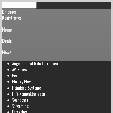
Einloggen
Registrieren
Home
Deals
News
Angebote und Rabattaktionen
AV-Receiver
Beamer
Blu-ray Player
Heimkino Systeme
HiFi-Kompaktanlagen
Soundbars
Streaming
Fernseher