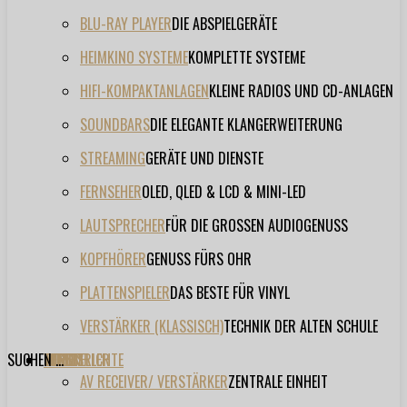
BLU-RAY PLAYER
DIE ABSPIELGERÄTE
HEIMKINO SYSTEME
KOMPLETTE SYSTEME
HIFI-KOMPAKTANLAGEN
KLEINE RADIOS UND CD-ANLAGEN
SOUNDBARS
DIE ELEGANTE KLANGERWEITERUNG
STREAMING
GERÄTE UND DIENSTE
FERNSEHER
OLED, QLED & LCD & MINI-LED
LAUTSPRECHER
FÜR DIE GROSSEN AUDIOGENUSS
KOPFHÖRER
GENUSS FÜRS OHR
PLATTENSPIELER
DAS BESTE FÜR VINYL
VERSTÄRKER (KLASSISCH)
TECHNIK DER ALTEN SCHULE
SUCHEN ...
TESTBERICHTE
FORUM
FILME
VIDEOS
HERSTELLER
EVENT
AV RECEIVER/ VERSTÄRKER
ZENTRALE EINHEIT