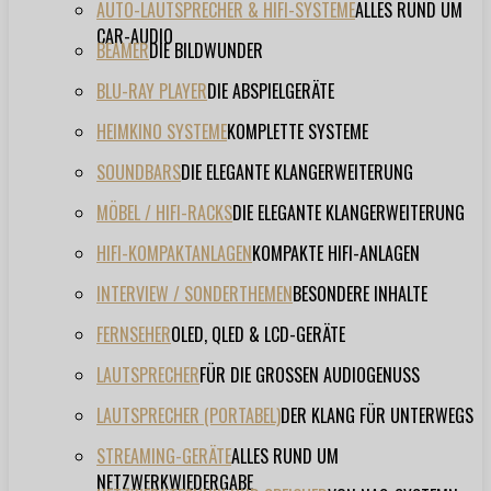
AUTO-LAUTSPRECHER & HIFI-SYSTEME
ALLES RUND UM
CAR-AUDIO
BEAMER
DIE BILDWUNDER
BLU-RAY PLAYER
DIE ABSPIELGERÄTE
HEIMKINO SYSTEME
KOMPLETTE SYSTEME
SOUNDBARS
DIE ELEGANTE KLANGERWEITERUNG
MÖBEL / HIFI-RACKS
DIE ELEGANTE KLANGERWEITERUNG
HIFI-KOMPAKTANLAGEN
KOMPAKTE HIFI-ANLAGEN
INTERVIEW / SONDERTHEMEN
BESONDERE INHALTE
FERNSEHER
OLED, QLED & LCD-GERÄTE
LAUTSPRECHER
FÜR DIE GROSSEN AUDIOGENUSS
LAUTSPRECHER (PORTABEL)
DER KLANG FÜR UNTERWEGS
STREAMING-GERÄTE
ALLES RUND UM
NETZWERKWIEDERGABE