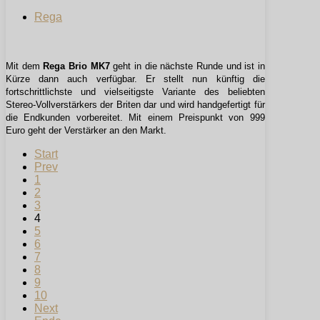
Rega
Mit dem
Rega Brio MK7
geht in die nächste Runde und ist in
Kürze dann auch verfügbar. Er stellt nun künftig die
fortschrittlichste und vielseitigste Variante des beliebten
Stereo-Vollverstärkers der Briten dar und wird handgefertigt für
die Endkunden vorbereitet. Mit einem Preispunkt von 999
Euro geht der Verstärker an den Markt.
Start
Prev
1
2
3
4
5
6
7
8
9
10
Next