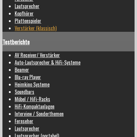
Lautsprecher
Kopfhörer
Plattenspieler
Verstärker (klassisch)
Testberichte
AV Receiver/ Verstärker
Auto-Lautsprecher & HiFi-Systeme
Beamer
Blu-ray Player
Heimkino Systeme
Soundbars
Möbel / HiFi-Racks
HiFi-Kompaktanlagen
Interview / Sonderthemen
Fernseher
Lautsprecher
Lautsprecher (portabel)