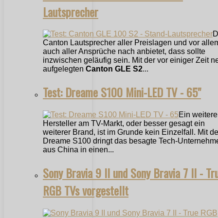
Lautsprecher
D
Canton Lautsprecher aller Preislagen und vor alle
auch aller Ansprüche nach anbietet, dass sollte
inzwischen geläufig sein. Mit der vor einiger Zeit n
aufgelegten
Canton GLE S2
...
Test: Dreame S100 Mini-LED TV - 65"
Ein weitere
Hersteller am TV-Markt, oder besser gesagt ein
weiterer Brand, ist im Grunde kein Einzelfall. Mit 
Dreame S100 dringt das besagte Tech-Unternehm
aus China in einen...
Sony Bravia 9 II und Sony Bravia 7 II - Tr
RGB TVs vorgestellt