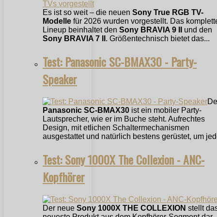
Es ist so weit – die neuen
Sony True RGB TV-
Modelle
für 2026 wurden vorgestellt. Das komplett
Lineup beinhaltet den
Sony BRAVIA 9 II
und den
Sony BRAVIA 7 II
. Größentechnisch bietet das...
Test: Panasonic SC-BMAX30 - Party-
Speaker
De
Panasonic SC-BMAX30
ist ein mobiler Party-
Lautsprecher, wie er im Buche steht. Aufrechtes
Design, mit etlichen Schaltermechanismen
ausgestattet und natürlich bestens gerüstet, um jede
Test: Sony 1000X The Collexion - ANC-
Kopfhörer
Der neue
Sony 1000X THE COLLEXION
stellt da
neueste Produkt aus dem Kopfhörer-Segment dar