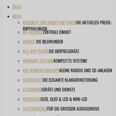
DEALS
NEWS
ANGEBOTE UND RABATTAKTIONEN
DIE AKTUELLES PREISE-
EMPFEHLUNGEN
AV-RECEIVER
ZENTRALE EINHEIT
BEAMER
DIE BILDWUNDER
BLU-RAY PLAYER
DIE ABSPIELGERÄTE
HEIMKINO SYSTEME
KOMPLETTE SYSTEME
HIFI-KOMPAKTANLAGEN
KLEINE RADIOS UND CD-ANLAGEN
SOUNDBARS
DIE ELEGANTE KLANGERWEITERUNG
STREAMING
GERÄTE UND DIENSTE
FERNSEHER
OLED, QLED & LCD & MINI-LED
LAUTSPRECHER
FÜR DIE GROSSEN AUDIOGENUSS