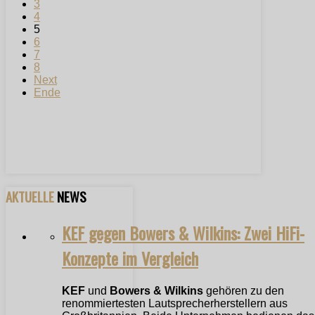
3
4
5
6
7
8
Next
Ende
AKTUELLE
NEWS
KEF gegen Bowers & Wilkins: Zwei HiFi-
Konzepte im Vergleich
KEF
und
Bowers & Wilkins
gehören zu den
renommiertesten Lautsprecherherstellern aus