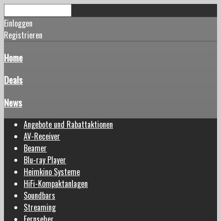
Einloggen
Registrieren
Home
Deals
News
Angebote und Rabattaktionen
AV-Receiver
Beamer
Blu-ray Player
Heimkino Systeme
HiFi-Kompaktanlagen
Soundbars
Streaming
Fernseher