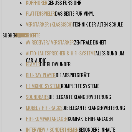
KOPFHÖRER
GENUSS FÜRS OHR
PLATTENSPIELER
DAS BESTE FÜR VINYL
VERSTÄRKER (KLASSISCH)
TECHNIK DER ALTEN SCHULE
SUCHEN ...
TESTBERICHTE
FORUM
FILME
VIDEOS
HERSTELLER
EVENT
AV RECEIVER/ VERSTÄRKER
ZENTRALE EINHEIT
AUTO-LAUTSPRECHER & HIFI-SYSTEME
ALLES RUND UM
CAR-AUDIO
BEAMER
DIE BILDWUNDER
BLU-RAY PLAYER
DIE ABSPIELGERÄTE
HEIMKINO SYSTEME
KOMPLETTE SYSTEME
SOUNDBARS
DIE ELEGANTE KLANGERWEITERUNG
MÖBEL / HIFI-RACKS
DIE ELEGANTE KLANGERWEITERUNG
HIFI-KOMPAKTANLAGEN
KOMPAKTE HIFI-ANLAGEN
INTERVIEW / SONDERTHEMEN
BESONDERE INHALTE