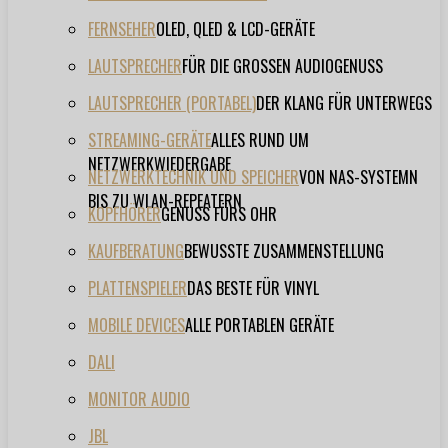
FERNSEHER
OLED, QLED & LCD-GERÄTE
LAUTSPRECHER
FÜR DIE GROSSEN AUDIOGENUSS
LAUTSPRECHER (PORTABEL)
DER KLANG FÜR UNTERWEGS
STREAMING-GERÄTE
ALLES RUND UM
NETZWERKWIEDERGABE
NETZWERKTECHNIK UND SPEICHER
VON NAS-SYSTEMN
BIS ZU WLAN-REPEATERN
KOPFHÖRER
GENUSS FÜRS OHR
KAUFBERATUNG
BEWUSSTE ZUSAMMENSTELLUNG
PLATTENSPIELER
DAS BESTE FÜR VINYL
MOBILE DEVICES
ALLE PORTABLEN GERÄTE
DALI
MONITOR AUDIO
JBL