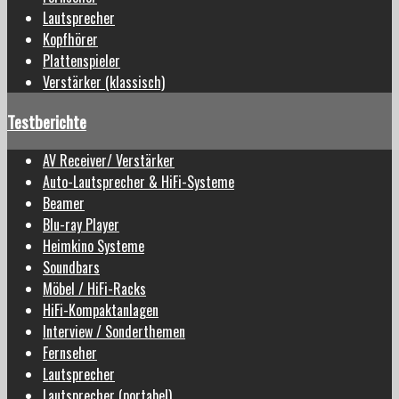
Lautsprecher
Kopfhörer
Plattenspieler
Verstärker (klassisch)
Testberichte
AV Receiver/ Verstärker
Auto-Lautsprecher & HiFi-Systeme
Beamer
Blu-ray Player
Heimkino Systeme
Soundbars
Möbel / HiFi-Racks
HiFi-Kompaktanlagen
Interview / Sonderthemen
Fernseher
Lautsprecher
Lautsprecher (portabel)