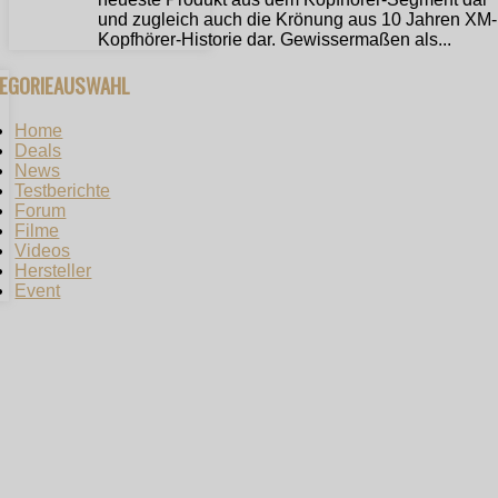
und zugleich auch die Krönung aus 10 Jahren XM-
Kopfhörer-Historie dar. Gewissermaßen als...
TEGORIEAUSWAHL
Home
Deals
News
Testberichte
Forum
Filme
Videos
Hersteller
Event