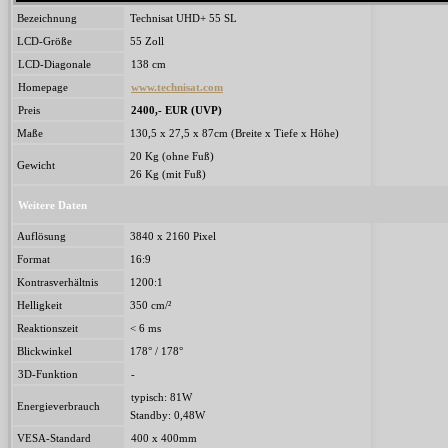
Bezeichnung
Technisat UHD+ 55 SL
LCD-Größe
55 Zoll
LCD-Diagonale
138 cm
Homepage
www.technisat.com
Preis
2400,- EUR (UVP)
Maße
130,5 x 27,5 x 87cm (Breite x Tiefe x Höhe)
20 Kg (ohne Fuß)
Gewicht
26 Kg (mit Fuß)
Weitere Daten
Auflösung
3840 x 2160 Pixel
Format
16:9
Kontrasverhältnis
1200:1
Helligkeit
350 cm/²
Reaktionszeit
< 6 ms
Blickwinkel
178° / 178°
3D-Funktion
-
typisch: 81W
Energieverbrauch
Standby: 0,48W
VESA-Standard
400 x 400mm