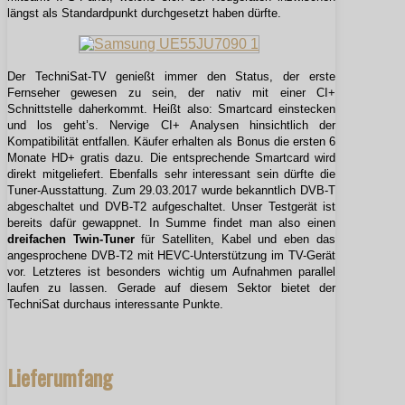
längst als Standardpunkt durchgesetzt haben dürfte.
Der TechniSat-TV genießt immer den Status, der erste
Fernseher gewesen zu sein, der nativ mit einer CI+
Schnittstelle daherkommt. Heißt also: Smartcard einstecken
und los geht’s. Nervige CI+ Analysen hinsichtlich der
Kompatibilität entfallen. Käufer erhalten als Bonus die ersten 6
Monate HD+ gratis dazu. Die entsprechende Smartcard wird
direkt mitgeliefert. Ebenfalls sehr interessant sein dürfte die
Tuner-Ausstattung. Zum 29.03.2017 wurde bekanntlich DVB-T
abgeschaltet und DVB-T2 aufgeschaltet. Unser Testgerät ist
bereits dafür gewappnet. In Summe findet man also einen
dreifachen Twin-Tuner
für Satelliten, Kabel und eben das
angesprochene DVB-T2 mit HEVC-Unterstützung im TV-Gerät
vor. Letzteres ist besonders wichtig um Aufnahmen parallel
laufen zu lassen. Gerade auf diesem Sektor bietet der
TechniSat durchaus interessante Punkte.
Lieferumfang