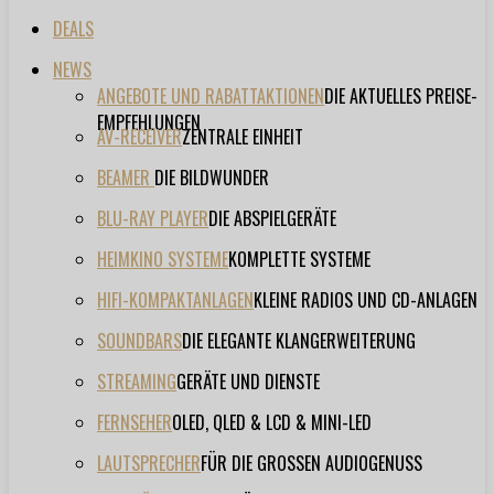
DEALS
NEWS
ANGEBOTE UND RABATTAKTIONEN
DIE AKTUELLES PREISE-
EMPFEHLUNGEN
AV-RECEIVER
ZENTRALE EINHEIT
BEAMER
DIE BILDWUNDER
BLU-RAY PLAYER
DIE ABSPIELGERÄTE
HEIMKINO SYSTEME
KOMPLETTE SYSTEME
HIFI-KOMPAKTANLAGEN
KLEINE RADIOS UND CD-ANLAGEN
SOUNDBARS
DIE ELEGANTE KLANGERWEITERUNG
STREAMING
GERÄTE UND DIENSTE
FERNSEHER
OLED, QLED & LCD & MINI-LED
LAUTSPRECHER
FÜR DIE GROSSEN AUDIOGENUSS