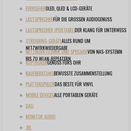
FERNSEHER
OLED, QLED & LCD-GERÄTE
LAUTSPRECHER
FÜR DIE GROSSEN AUDIOGENUSS
LAUTSPRECHER (PORTABEL)
DER KLANG FÜR UNTERWEGS
STREAMING-GERÄTE
ALLES RUND UM
NETZWERKWIEDERGABE
NETZWERKTECHNIK UND SPEICHER
VON NAS-SYSTEMN
BIS ZU WLAN-REPEATERN
KOPFHÖRER
GENUSS FÜRS OHR
KAUFBERATUNG
BEWUSSTE ZUSAMMENSTELLUNG
PLATTENSPIELER
DAS BESTE FÜR VINYL
MOBILE DEVICES
ALLE PORTABLEN GERÄTE
DALI
MONITOR AUDIO
JBL