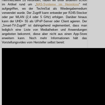
Heimnetzwerk zu verbinden, haben wir unter anderem schon
im Artikel rund um „
NAS-Systeme im Heimkino
“ mit
aufgegriffen, wo der TechniSat als Wiedergabemedium
verwendet wurde. Der Zugriff kann entweder per RJ45-Stecker
oder per WLAN (2,4 oder 5 GHz) erfolgen. Darüber hinaus
kann der UHD+ 55 als UPnP-Server oder Client agieren. Der
„Smart-TV-Zugriff“ ist dahingehend reglementiert, dass man
lediglich eine Liste von Mediatheken und Anwendungen
angeboten bekommt, diese aber nicht aus einen App-Store
erweitern kann. Noch mehr Informationen hält das
Vorstellungsvideo vom Hersteller selbst bereit: