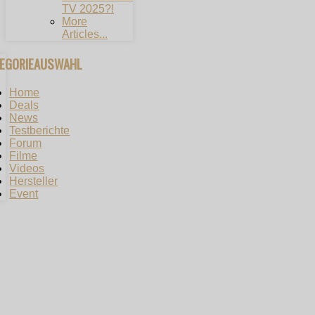
TV 2025?!
More
Articles...
TEGORIEAUSWAHL
Home
Deals
News
Testberichte
Forum
Filme
Videos
Hersteller
Event