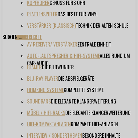
KOPFHÖRER
GENUSS FÜRS OHR
PLATTENSPIELER
DAS BESTE FÜR VINYL
VERSTÄRKER (KLASSISCH)
TECHNIK DER ALTEN SCHULE
SUCHEN ...
TESTBERICHTE
FORUM
FILME
VIDEOS
HERSTELLER
EVENT
AV RECEIVER/ VERSTÄRKER
ZENTRALE EINHEIT
AUTO-LAUTSPRECHER & HIFI-SYSTEME
ALLES RUND UM
CAR-AUDIO
BEAMER
DIE BILDWUNDER
BLU-RAY PLAYER
DIE ABSPIELGERÄTE
HEIMKINO SYSTEME
KOMPLETTE SYSTEME
SOUNDBARS
DIE ELEGANTE KLANGERWEITERUNG
MÖBEL / HIFI-RACKS
DIE ELEGANTE KLANGERWEITERUNG
HIFI-KOMPAKTANLAGEN
KOMPAKTE HIFI-ANLAGEN
INTERVIEW / SONDERTHEMEN
BESONDERE INHALTE