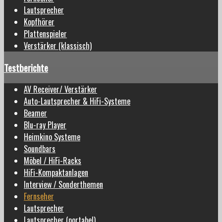
Lautsprecher
Kopfhörer
Plattenspieler
Verstärker (klassisch)
Testberichte
AV Receiver/ Verstärker
Auto-Lautsprecher & HiFi-Systeme
Beamer
Blu-ray Player
Heimkino Systeme
Soundbars
Möbel / HiFi-Racks
HiFi-Kompaktanlagen
Interview / Sonderthemen
Fernseher
Lautsprecher
Lautsprecher (portabel)