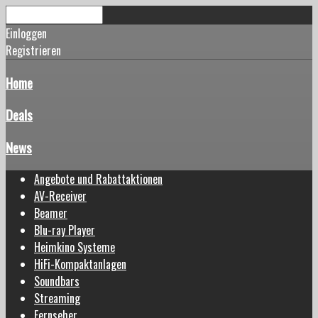
Einloggen
Registrieren
Home
Deals
News
Angebote und Rabattaktionen
AV-Receiver
Beamer
Blu-ray Player
Heimkino Systeme
HiFi-Kompaktanlagen
Soundbars
Streaming
Fernseher