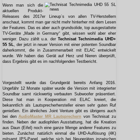
Wenn man sich die
aktuellen Produkt-
Releases des 2017er Lineup`s von allen TV-Herstellern
anschaut, kommt man gar nicht mehr hinterher mit dem Lesen
der Features. Das es aber auch grundsolide, top ausgestattete
TV-Geräte „Made in Germany“ gibt, wissen wohl aber eher
weniger. Dazu zählt u.a. der
Technisat Technimedia UHD+
55 SL
, der jetzt in neuer Version mit einer potenten Soundbar
daherkommt, die in Zusammenarbeit mit ELAC entwickelt
wurde. Wir haben das Gerät auf Herz und Nieren überprüft,
dass Ergebnis gibt es im nachfolgenden Testbericht.
Vorgestellt wurde das Grundgerät bereits Anfang 2016.
Ungefähr 12 Monate später wurde die Version mit integrierter
Soundbar samt rückwertig verbauten Subwoofer präsentiert.
Diese hat man in Kooperation mit ELAC kreiert, die
bekanntlich als Lautsprecherhersteller einen sehr guten Ruf
genießen. Ein ähnliches Joint Venture gibt es übrigens auch
bei den
AudioMaster MR Lautsprechern
von Technisat zu
finden. Neben der audiophilen Ausstattung, hat die Kreation
aus Daun (Eifel) noch eine ganze Menge anderer Features zu
bieten. Zunächst natürlich einmal die UHD-Auflösung (4K)
mitsamt IPS-Panel, welche sich bei Neugeräten inzwischen