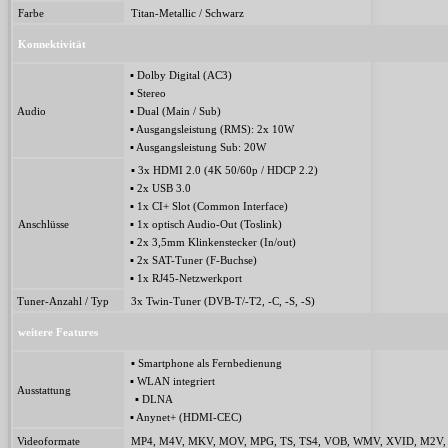
Farbe
Titan-Metallic / Schwarz
Konnektivität
▪
Dolby Digital (AC3)
▪
Stereo
Audio
▪
Dual (Main / Sub)
▪
Ausgangsleistung (RMS): 2x 10W
▪
Ausgangsleistung Sub: 20W
▪ 3x HDMI 2.0 (4K 50/60p / HDCP 2.2)
▪
2x USB 3.0
▪
1x CI+ Slot (Common Interface)
Anschlüsse
▪
1x optisch Audio-Out (Toslink)
▪
2x 3,5mm Klinkenstecker (In/out)
▪
2x SAT-Tuner (F-Buchse)
▪
1x RJ45-Netzwerkport
Tuner-Anzahl / Typ
3x Twin-Tuner (DVB-T/-T2, -C, -S, -S)
weitere Features
▪
Smartphone als Fernbedienung
▪
WLAN integriert
Ausstattung
▪
DLNA
▪
Anynet+ (HDMI-CEC)
Videoformate
MP4, M4V, MKV, MOV, MPG, TS, TS4, VOB, WMV, XVID, M2V, 