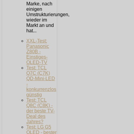
Marke, nach
einigen
Umstrukturierungen,
wieder im
Markt an und
hat...
XXL-Test:
Panasonic
Z80B -
Einstiges-
OLED-TV
Test: TCL
Q7C (C7K)
QD-Mini-LED
-
konkurrenzlos
günstig
Test: TCL
Q8C (C8K) -
der beste TV-
Deal des
Jahres?
Test: LG G5
OLED - bester