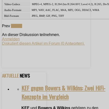
Video-Codecs
MPEG-4, MPEG-2, H.264 (bis H.264/AVC Level 4.2), H.265, DivX
Audio-Formate
MP3, WAV, AAC, FLAC, M4A, MP2, OGG, DDAC3, WMA
Bild-Formate
JPEG, BMP, GIF, PNG, TIFF
Prev
Next »
An dieser Diskussion teilnehmen.
Anmelden
Diskutiert diesen Artikel im Forum (0 Antworten).
AKTUELLE
NEWS
KEF gegen Bowers & Wilkins: Zwei HiFi-
Konzepte im Vergleich
KEF
und
Bowers & Wilkins
gehören zu den