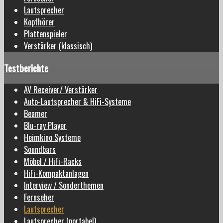
Lautsprecher
Kopfhörer
Plattenspieler
Verstärker (klassisch)
Testberichte
AV Receiver/ Verstärker
Auto-Lautsprecher & HiFi-Systeme
Beamer
Blu-ray Player
Heimkino Systeme
Soundbars
Möbel / HiFi-Racks
HiFi-Kompaktanlagen
Interview / Sonderthemen
Fernseher
Lautsprecher
Lautsprecher (portabel)