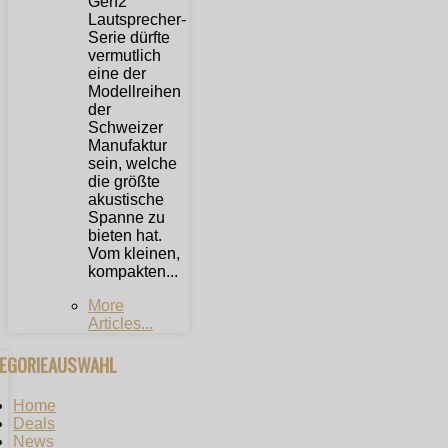
Gen2
Lautsprecher-
Serie dürfte
vermutlich
eine der
Modellreihen
der
Schweizer
Manufaktur
sein, welche
die größte
akustische
Spanne zu
bieten hat.
Vom kleinen,
kompakten...
More
Articles...
TEGORIEAUSWAHL
Home
Deals
News