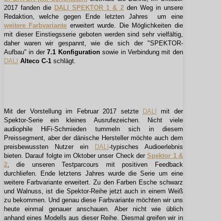
2017 fanden die
DALI SPEKTOR 1 & 2
den Weg in unsere
Redaktion, welche gegen Ende letzten Jahres um eine
weitere Farbvariante
erweitert wurde. Die Möglichkeiten die
mit dieser Einstiegsserie geboten werden sind sehr vielfältig,
daher waren wir gespannt, wie die sich der "SPEKTOR-
Aufbau" in der
7.1 Konfiguration
sowie in Verbindung mit den
DALI
Alteco C-1
schlägt.
Mit der Vorstellung im Februar 2017 setzte
DALI
mit der
Spektor-Serie ein kleines Ausrufezeichen. Nicht viele
audiophile HiFi-Schmieden tummeln sich in diesem
Preissegment, aber der dänische Hersteller möchte auch dem
preisbewussten Nutzer ein
DALI
-typisches Audioerlebnis
bieten. Darauf folgte im Oktober unser Check der
Spektor 1 &
2
, die unseren Testparcours mit positiven Feedback
durchliefen. Ende letztens Jahres wurde die Serie um eine
weitere Farbvariante erweitert. Zu den Farben Esche schwarz
und Walnuss, ist die Spektor-Reihe jetzt auch in einem Weiß
zu bekommen. Und genau diese Farbvariante möchten wir uns
heute einmal genauer anschauen. Aber nicht wie üblich
anhand eines Modells aus dieser Reihe. Diesmal greifen wir in