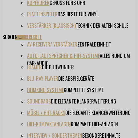
KOPFHÖRER
GENUSS FÜRS OHR
PLATTENSPIELER
DAS BESTE FÜR VINYL
VERSTÄRKER (KLASSISCH)
TECHNIK DER ALTEN SCHULE
SUCHEN ...
TESTBERICHTE
FORUM
FILME
VIDEOS
HERSTELLER
EVENT
AV RECEIVER/ VERSTÄRKER
ZENTRALE EINHEIT
AUTO-LAUTSPRECHER & HIFI-SYSTEME
ALLES RUND UM
CAR-AUDIO
BEAMER
DIE BILDWUNDER
BLU-RAY PLAYER
DIE ABSPIELGERÄTE
HEIMKINO SYSTEME
KOMPLETTE SYSTEME
SOUNDBARS
DIE ELEGANTE KLANGERWEITERUNG
MÖBEL / HIFI-RACKS
DIE ELEGANTE KLANGERWEITERUNG
HIFI-KOMPAKTANLAGEN
KOMPAKTE HIFI-ANLAGEN
INTERVIEW / SONDERTHEMEN
BESONDERE INHALTE