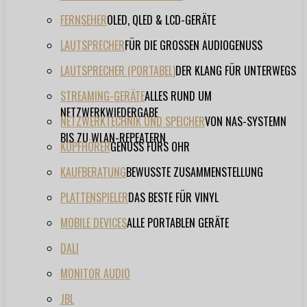
FERNSEHER
OLED, QLED & LCD-GERÄTE
LAUTSPRECHER
FÜR DIE GROSSEN AUDIOGENUSS
LAUTSPRECHER (PORTABEL)
DER KLANG FÜR UNTERWEGS
STREAMING-GERÄTE
ALLES RUND UM
NETZWERKWIEDERGABE
NETZWERKTECHNIK UND SPEICHER
VON NAS-SYSTEMN
BIS ZU WLAN-REPEATERN
KOPFHÖRER
GENUSS FÜRS OHR
KAUFBERATUNG
BEWUSSTE ZUSAMMENSTELLUNG
PLATTENSPIELER
DAS BESTE FÜR VINYL
MOBILE DEVICES
ALLE PORTABLEN GERÄTE
DALI
MONITOR AUDIO
JBL