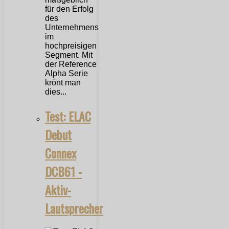
für den Erfolg
des
Unternehmens
im
hochpreisigen
Segment. Mit
der Reference
Alpha Serie
krönt man
dies...
Test: ELAC
Debut
Connex
DCB61 -
Aktiv-
Lautsprecher