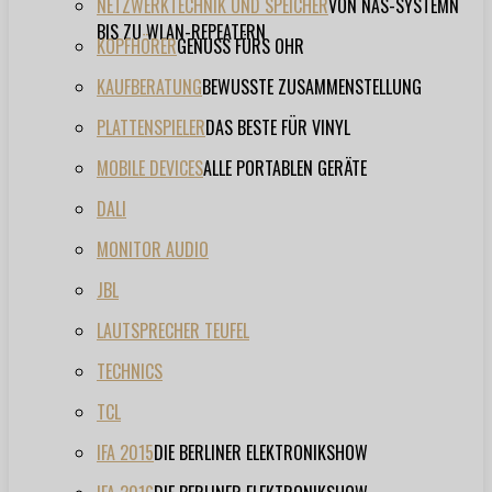
NETZWERKTECHNIK UND SPEICHER
VON NAS-SYSTEMN
BIS ZU WLAN-REPEATERN
KOPFHÖRER
GENUSS FÜRS OHR
KAUFBERATUNG
BEWUSSTE ZUSAMMENSTELLUNG
PLATTENSPIELER
DAS BESTE FÜR VINYL
MOBILE DEVICES
ALLE PORTABLEN GERÄTE
DALI
MONITOR AUDIO
JBL
LAUTSPRECHER TEUFEL
TECHNICS
TCL
IFA 2015
DIE BERLINER ELEKTRONIKSHOW