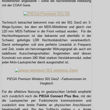
Modellreihen angewandt – siehe die nachstehende Abbildung
mit der COAX-Serie.
Technisch betrachtet bekommt man mit der 501 Gen2 ein 3-
Wege-System, bei dem ein MDS-Mitteltöner und gleich vier
120 mm MDS-Tieftöner in der Front verbaut wurden. Für die
Hochtonfrequenzen ist das bekannte und ebenfalls in der
Schweiz gefertigte LDR Hochtonbändchen verantwortlich.
Damit einhergehen soll eine perfekte Linearität in Frequenz
und Zeit, sowie ein hervorragender Wirkungsgrad als auch ein
tadelloses Ausschwingverhalten. Angetrieben wird dieses
Konstrukt von einem 180 Watt starken Verstärkermodul, wobei
jeder Aktiv-Lautsprecher damit ausgestattet ist.
PIEGA Premium Wireless 501 Gen2 - Farbversionen im
Vergleich
Für die effektive Nutzung im gewünschten Umfeld empfiehlt
sich zusätzlich noch die
PIEGA Connect Plus Box
, mit der
die Lautsprecher per Funktstrecke kommunizieren und
zusätzlich eine breite Palette an physischen Anschlüssen
bereitgestellt wird. Bei den Softfacts stehen u. a. Apple