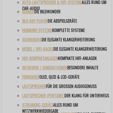
AUTO-LAUTSPRECHER & HIFI-SYSTEME
ALLES RUND UM
CAR-AUDIO
BEAMER
DIE BILDWUNDER
BLU-RAY PLAYER
DIE ABSPIELGERÄTE
HEIMKINO SYSTEME
KOMPLETTE SYSTEME
SOUNDBARS
DIE ELEGANTE KLANGERWEITERUNG
MÖBEL / HIFI-RACKS
DIE ELEGANTE KLANGERWEITERUNG
HIFI-KOMPAKTANLAGEN
KOMPAKTE HIFI-ANLAGEN
INTERVIEW / SONDERTHEMEN
BESONDERE INHALTE
FERNSEHER
OLED, QLED & LCD-GERÄTE
LAUTSPRECHER
FÜR DIE GROSSEN AUDIOGENUSS
LAUTSPRECHER (PORTABEL)
DER KLANG FÜR UNTERWEGS
STREAMING-GERÄTE
ALLES RUND UM
NETZWERKWIEDERGABE