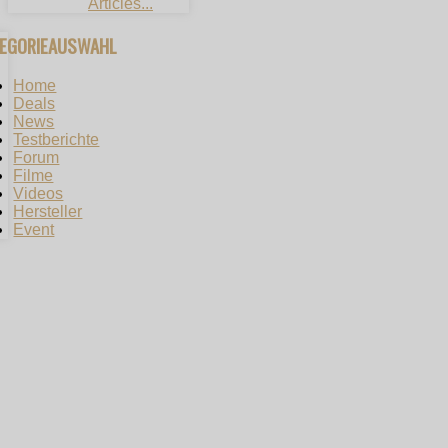
Articles...
TEGORIEAUSWAHL
Home
Deals
News
Testberichte
Forum
Filme
Videos
Hersteller
Event