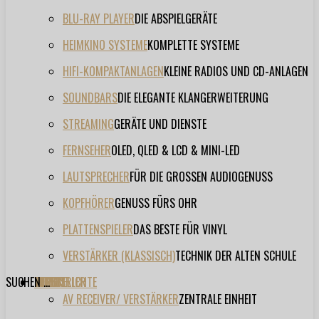
BLU-RAY PLAYER
DIE ABSPIELGERÄTE
HEIMKINO SYSTEME
KOMPLETTE SYSTEME
HIFI-KOMPAKTANLAGEN
KLEINE RADIOS UND CD-ANLAGEN
SOUNDBARS
DIE ELEGANTE KLANGERWEITERUNG
STREAMING
GERÄTE UND DIENSTE
FERNSEHER
OLED, QLED & LCD & MINI-LED
LAUTSPRECHER
FÜR DIE GROSSEN AUDIOGENUSS
KOPFHÖRER
GENUSS FÜRS OHR
PLATTENSPIELER
DAS BESTE FÜR VINYL
VERSTÄRKER (KLASSISCH)
TECHNIK DER ALTEN SCHULE
SUCHEN ...
TESTBERICHTE
FORUM
FILME
VIDEOS
HERSTELLER
EVENT
AV RECEIVER/ VERSTÄRKER
ZENTRALE EINHEIT