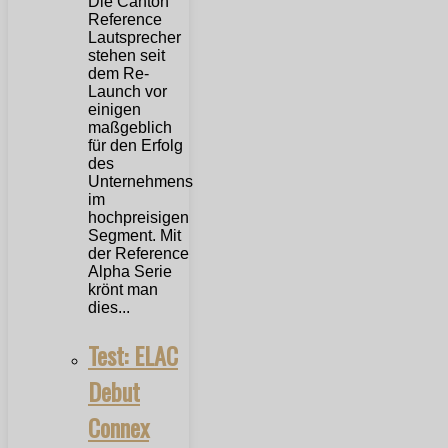
Die Canton
Reference
Lautsprecher
stehen seit
dem Re-
Launch vor
einigen
maßgeblich
für den Erfolg
des
Unternehmens
im
hochpreisigen
Segment. Mit
der Reference
Alpha Serie
krönt man
dies...
Test: ELAC
Debut
Connex