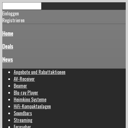
Einloggen
Registrieren
Home
Deals
News
Angebote und Rabattaktionen
AV-Receiver
Beamer
Blu-ray Player
Heimkino Systeme
HiFi-Kompaktanlagen
Soundbars
Streaming
Fernseher