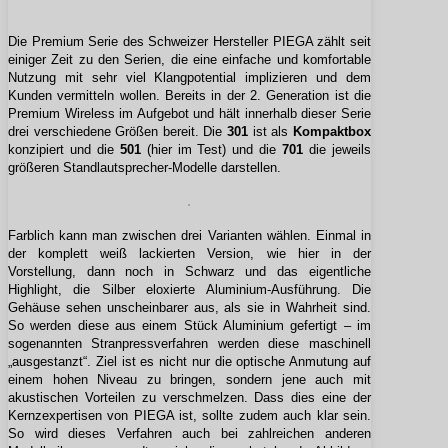
Die Premium Serie des Schweizer Hersteller PIEGA zählt seit
einiger Zeit zu den Serien, die eine einfache und komfortable
Nutzung mit sehr viel Klangpotential implizieren und dem
Kunden vermitteln wollen. Bereits in der 2. Generation ist die
Premium Wireless im Aufgebot und hält innerhalb dieser Serie
drei verschiedene Größen bereit. Die
301
ist als
Kompaktbox
konzipiert und die
501
(hier im Test) und die
701
die jeweils
größeren Standlautsprecher-Modelle darstellen.
Farblich kann man zwischen drei Varianten wählen. Einmal in
der komplett weiß lackierten Version, wie hier in der
Vorstellung, dann noch in Schwarz und das eigentliche
Highlight, die Silber eloxierte Aluminium-Ausführung. Die
Gehäuse sehen unscheinbarer aus, als sie in Wahrheit sind.
So werden diese aus einem Stück Aluminium gefertigt – im
sogenannten Stranpressverfahren werden diese maschinell
„ausgestanzt“. Ziel ist es nicht nur die optische Anmutung auf
einem hohen Niveau zu bringen, sondern jene auch mit
akustischen Vorteilen zu verschmelzen. Dass dies eine der
Kernzexpertisen von PIEGA ist, sollte zudem auch klar sein.
So wird dieses Verfahren auch bei zahlreichen anderen