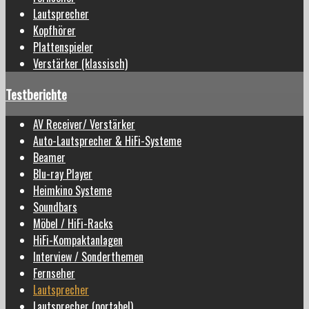
Lautsprecher
Kopfhörer
Plattenspieler
Verstärker (klassisch)
Testberichte
AV Receiver/ Verstärker
Auto-Lautsprecher & HiFi-Systeme
Beamer
Blu-ray Player
Heimkino Systeme
Soundbars
Möbel / HiFi-Racks
HiFi-Kompaktanlagen
Interview / Sonderthemen
Fernseher
Lautsprecher
Lautsprecher (portabel)