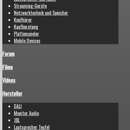
Streaming-Geräte
Netzwerktechnik und Speicher
Kopfhörer
Kaufberatung
Plattenspieler
Mobile Devices
Forum
Filme
Videos
Hersteller
DALI
Monitor Audio
JBL
Lautsprecher Teufel