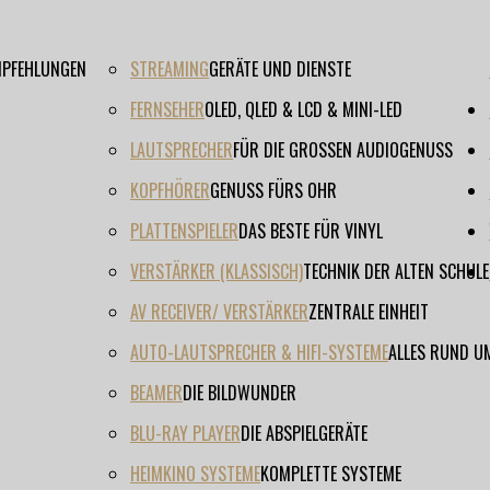
EMPFEHLUNGEN
STREAMING
GERÄTE UND DIENSTE
FERNSEHER
OLED, QLED & LCD & MINI-LED
LAUTSPRECHER
FÜR DIE GROSSEN AUDIOGENUSS
KOPFHÖRER
GENUSS FÜRS OHR
PLATTENSPIELER
DAS BESTE FÜR VINYL
VERSTÄRKER (KLASSISCH)
TECHNIK DER ALTEN SCHULE
AV RECEIVER/ VERSTÄRKER
ZENTRALE EINHEIT
AUTO-LAUTSPRECHER & HIFI-SYSTEME
ALLES RUND U
BEAMER
DIE BILDWUNDER
BLU-RAY PLAYER
DIE ABSPIELGERÄTE
HEIMKINO SYSTEME
KOMPLETTE SYSTEME