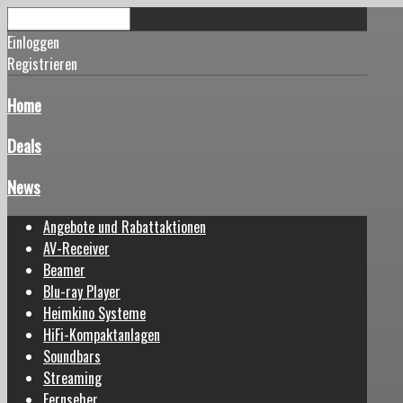
Einloggen
Registrieren
Home
Deals
News
Angebote und Rabattaktionen
AV-Receiver
Beamer
Blu-ray Player
Heimkino Systeme
HiFi-Kompaktanlagen
Soundbars
Streaming
Fernseher