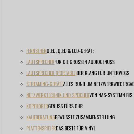
FERNSEHER
OLED, QLED & LCD-GERÄTE
LAUTSPRECHER
FÜR DIE GROSSEN AUDIOGENUSS
LAUTSPRECHER (PORTABEL)
DER KLANG FÜR UNTERWEGS
STREAMING-GERÄTE
ALLES RUND UM NETZWERKWIEDERGA
NETZWERKTECHNIK UND SPEICHER
VON NAS-SYSTEMN BIS
KOPFHÖRER
GENUSS FÜRS OHR
KAUFBERATUNG
BEWUSSTE ZUSAMMENSTELLUNG
PLATTENSPIELER
DAS BESTE FÜR VINYL