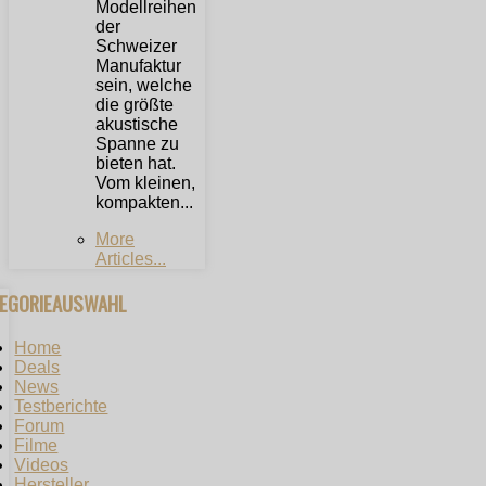
Modellreihen
der
Schweizer
Manufaktur
sein, welche
die größte
akustische
Spanne zu
bieten hat.
Vom kleinen,
kompakten...
More
Articles...
TEGORIEAUSWAHL
Home
Deals
News
Testberichte
Forum
Filme
Videos
Hersteller