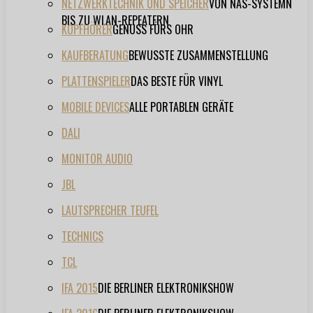
NETZWERKTECHNIK UND SPEICHER
VON NAS-SYSTEMN
BIS ZU WLAN-REPEATERN
KOPFHÖRER
GENUSS FÜRS OHR
KAUFBERATUNG
BEWUSSTE ZUSAMMENSTELLUNG
PLATTENSPIELER
DAS BESTE FÜR VINYL
MOBILE DEVICES
ALLE PORTABLEN GERÄTE
DALI
MONITOR AUDIO
JBL
LAUTSPRECHER TEUFEL
TECHNICS
TCL
IFA 2015
DIE BERLINER ELEKTRONIKSHOW