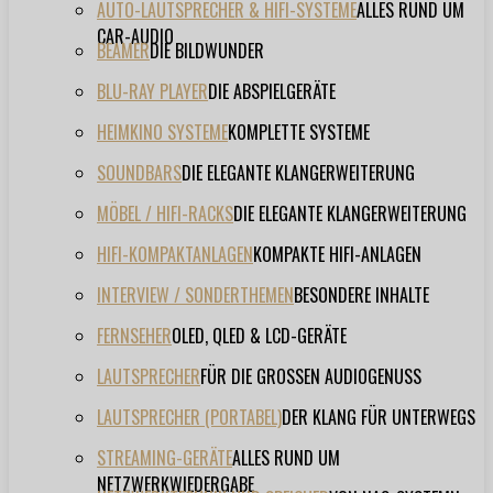
AUTO-LAUTSPRECHER & HIFI-SYSTEME
ALLES RUND UM
CAR-AUDIO
BEAMER
DIE BILDWUNDER
BLU-RAY PLAYER
DIE ABSPIELGERÄTE
HEIMKINO SYSTEME
KOMPLETTE SYSTEME
SOUNDBARS
DIE ELEGANTE KLANGERWEITERUNG
MÖBEL / HIFI-RACKS
DIE ELEGANTE KLANGERWEITERUNG
HIFI-KOMPAKTANLAGEN
KOMPAKTE HIFI-ANLAGEN
INTERVIEW / SONDERTHEMEN
BESONDERE INHALTE
FERNSEHER
OLED, QLED & LCD-GERÄTE
LAUTSPRECHER
FÜR DIE GROSSEN AUDIOGENUSS
LAUTSPRECHER (PORTABEL)
DER KLANG FÜR UNTERWEGS
STREAMING-GERÄTE
ALLES RUND UM
NETZWERKWIEDERGABE