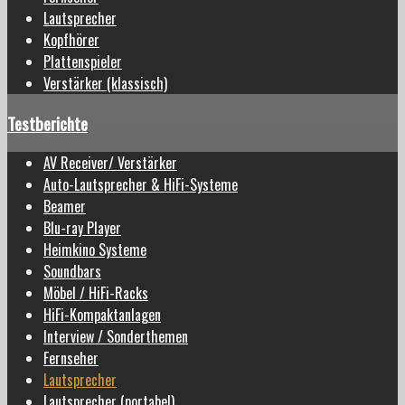
Lautsprecher
Kopfhörer
Plattenspieler
Verstärker (klassisch)
Testberichte
AV Receiver/ Verstärker
Auto-Lautsprecher & HiFi-Systeme
Beamer
Blu-ray Player
Heimkino Systeme
Soundbars
Möbel / HiFi-Racks
HiFi-Kompaktanlagen
Interview / Sonderthemen
Fernseher
Lautsprecher
Lautsprecher (portabel)