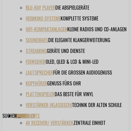
BLU-RAY PLAYER
DIE ABSPIELGERÄTE
HEIMKINO SYSTEME
KOMPLETTE SYSTEME
HIFI-KOMPAKTANLAGEN
KLEINE RADIOS UND CD-ANLAGEN
SOUNDBARS
DIE ELEGANTE KLANGERWEITERUNG
STREAMING
GERÄTE UND DIENSTE
FERNSEHER
OLED, QLED & LCD & MINI-LED
LAUTSPRECHER
FÜR DIE GROSSEN AUDIOGENUSS
KOPFHÖRER
GENUSS FÜRS OHR
PLATTENSPIELER
DAS BESTE FÜR VINYL
VERSTÄRKER (KLASSISCH)
TECHNIK DER ALTEN SCHULE
SUCHEN ...
TESTBERICHTE
FORUM
FILME
VIDEOS
HERSTELLER
EVENT
AV RECEIVER/ VERSTÄRKER
ZENTRALE EINHEIT