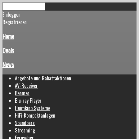
Einloggen
Registrieren
Home
Deals
News
Angebote und Rabattaktionen
AV-Receiver
Beamer
Blu-ray Player
Heimkino Systeme
HiFi-Kompaktanlagen
Soundbars
Streaming
Fernseher