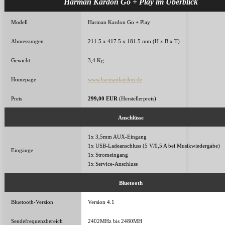
Harman Kardon Go + Play im Überblick
Modell
Harman Kardon Go + Play
Abmessungen
211.5 x 417.5 x 181.5 mm (H x B x T)
Gewicht
3,4 Kg
Homepage
www.harmankardon.de
Preis
2
99,00
EUR
(Herstellerpreis)
Anschlüsse
1x 3,5mm AUX-Eingang
1x USB-Ladeanschluss (5 V/0,5 A bei Musikwiedergabe)
Eingänge
1x Stromeingang
1x Service-Anschluss
Bluetooth
Bluetooth-Version
Version 4.1
Sendefrequenzbereich
2402MHz bis 2480MH