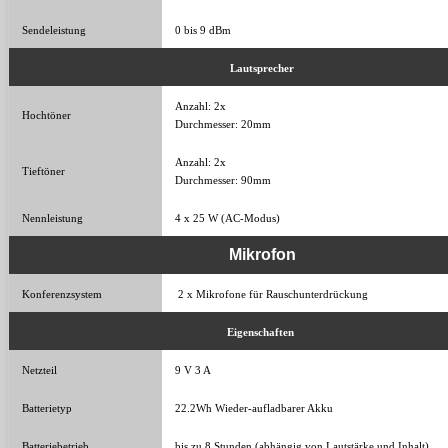
Sendeleistung
0 bis 9 dBm
Lautsprecher
Anzahl: 2x
Hochtöner
Durchmesser: 20mm
Anzahl: 2x
Tieftöner
Durchmesser: 90mm
Nennleistung
4 x 25 W (AC-Modus)
Mikrofon
Konferenzsystem
2 x Mikrofone für Rauschunterdrückung
Eigenschaften
Netzteil
9 V 3 A
Batterietyp
22.2Wh Wieder-aufladbarer Akku
Batteriebetrieb
bis zu 8 Stunden (abhängig von Lautstärke und Inhalt)