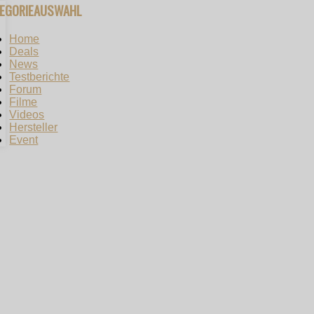
TEGORIEAUSWAHL
Home
Deals
News
Testberichte
Forum
Filme
Videos
Hersteller
Event