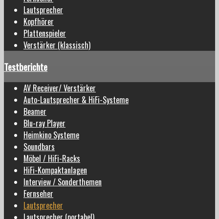
Lautsprecher
Kopfhörer
Plattenspieler
Verstärker (klassisch)
Testberichte
AV Receiver/ Verstärker
Auto-Lautsprecher & HiFi-Systeme
Beamer
Blu-ray Player
Heimkino Systeme
Soundbars
Möbel / HiFi-Racks
HiFi-Kompaktanlagen
Interview / Sonderthemen
Fernseher
Lautsprecher
Lautsprecher (portabel)