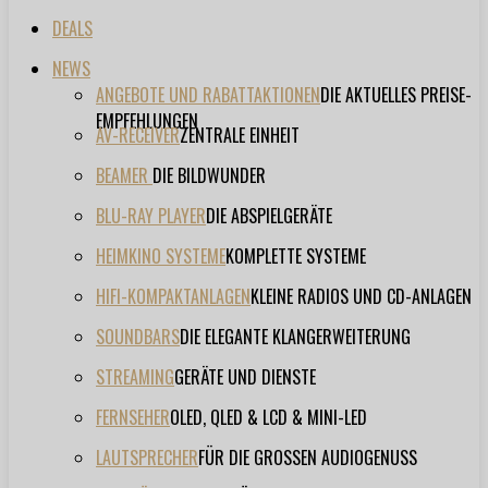
DEALS
NEWS
ANGEBOTE UND RABATTAKTIONEN
DIE AKTUELLES PREISE-
EMPFEHLUNGEN
AV-RECEIVER
ZENTRALE EINHEIT
BEAMER
DIE BILDWUNDER
BLU-RAY PLAYER
DIE ABSPIELGERÄTE
HEIMKINO SYSTEME
KOMPLETTE SYSTEME
HIFI-KOMPAKTANLAGEN
KLEINE RADIOS UND CD-ANLAGEN
SOUNDBARS
DIE ELEGANTE KLANGERWEITERUNG
STREAMING
GERÄTE UND DIENSTE
FERNSEHER
OLED, QLED & LCD & MINI-LED
LAUTSPRECHER
FÜR DIE GROSSEN AUDIOGENUSS