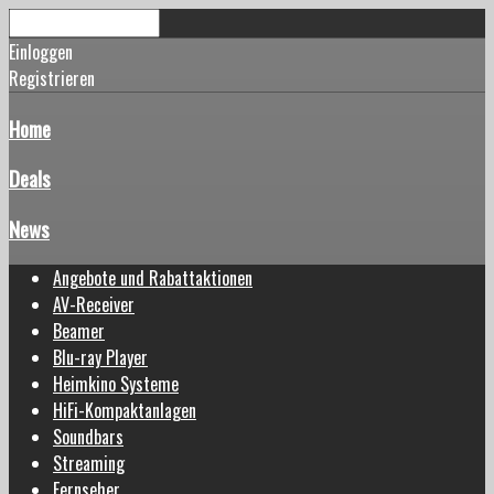
Einloggen
Registrieren
Home
Deals
News
Angebote und Rabattaktionen
AV-Receiver
Beamer
Blu-ray Player
Heimkino Systeme
HiFi-Kompaktanlagen
Soundbars
Streaming
Fernseher