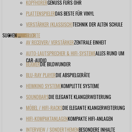
KOPFHÖRER
GENUSS FÜRS OHR
PLATTENSPIELER
DAS BESTE FÜR VINYL
VERSTÄRKER (KLASSISCH)
TECHNIK DER ALTEN SCHULE
SUCHEN ...
TESTBERICHTE
FORUM
FILME
VIDEOS
HERSTELLER
EVENT
AV RECEIVER/ VERSTÄRKER
ZENTRALE EINHEIT
AUTO-LAUTSPRECHER & HIFI-SYSTEME
ALLES RUND UM
CAR-AUDIO
BEAMER
DIE BILDWUNDER
BLU-RAY PLAYER
DIE ABSPIELGERÄTE
HEIMKINO SYSTEME
KOMPLETTE SYSTEME
SOUNDBARS
DIE ELEGANTE KLANGERWEITERUNG
MÖBEL / HIFI-RACKS
DIE ELEGANTE KLANGERWEITERUNG
HIFI-KOMPAKTANLAGEN
KOMPAKTE HIFI-ANLAGEN
INTERVIEW / SONDERTHEMEN
BESONDERE INHALTE