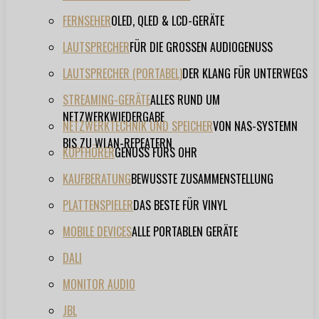
FERNSEHER
OLED, QLED & LCD-GERÄTE
LAUTSPRECHER
FÜR DIE GROSSEN AUDIOGENUSS
LAUTSPRECHER (PORTABEL)
DER KLANG FÜR UNTERWEGS
STREAMING-GERÄTE
ALLES RUND UM
NETZWERKWIEDERGABE
NETZWERKTECHNIK UND SPEICHER
VON NAS-SYSTEMN
BIS ZU WLAN-REPEATERN
KOPFHÖRER
GENUSS FÜRS OHR
KAUFBERATUNG
BEWUSSTE ZUSAMMENSTELLUNG
PLATTENSPIELER
DAS BESTE FÜR VINYL
MOBILE DEVICES
ALLE PORTABLEN GERÄTE
DALI
MONITOR AUDIO
JBL