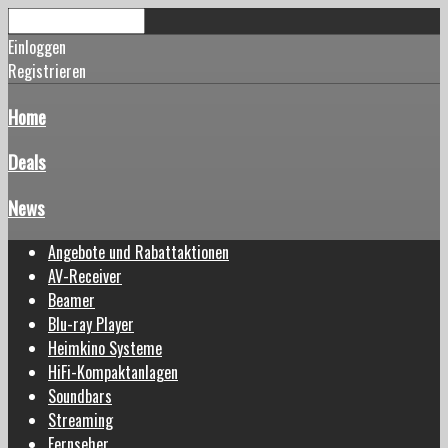
Einloggen
Registrieren
Home
Deals
News
Angebote und Rabattaktionen
AV-Receiver
Beamer
Blu-ray Player
Heimkino Systeme
HiFi-Kompaktanlagen
Soundbars
Streaming
Fernseher