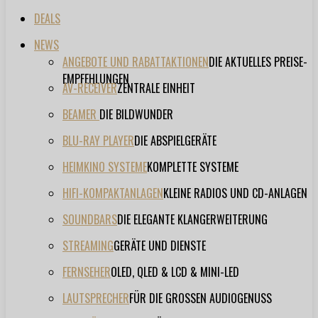
DEALS
NEWS
ANGEBOTE UND RABATTAKTIONEN
DIE AKTUELLES PREISE-
EMPFEHLUNGEN
AV-RECEIVER
ZENTRALE EINHEIT
BEAMER
DIE BILDWUNDER
BLU-RAY PLAYER
DIE ABSPIELGERÄTE
HEIMKINO SYSTEME
KOMPLETTE SYSTEME
HIFI-KOMPAKTANLAGEN
KLEINE RADIOS UND CD-ANLAGEN
SOUNDBARS
DIE ELEGANTE KLANGERWEITERUNG
STREAMING
GERÄTE UND DIENSTE
FERNSEHER
OLED, QLED & LCD & MINI-LED
LAUTSPRECHER
FÜR DIE GROSSEN AUDIOGENUSS