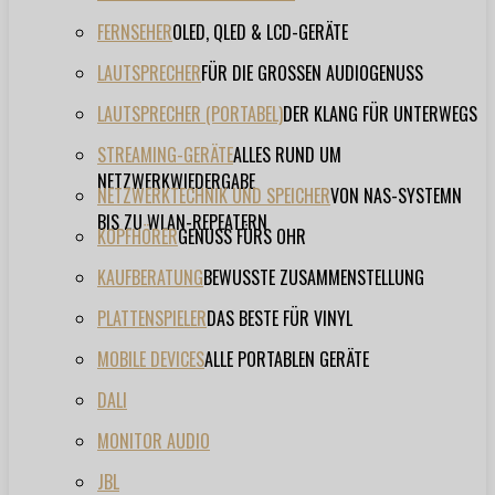
FERNSEHER
OLED, QLED & LCD-GERÄTE
LAUTSPRECHER
FÜR DIE GROSSEN AUDIOGENUSS
LAUTSPRECHER (PORTABEL)
DER KLANG FÜR UNTERWEGS
STREAMING-GERÄTE
ALLES RUND UM
NETZWERKWIEDERGABE
NETZWERKTECHNIK UND SPEICHER
VON NAS-SYSTEMN
BIS ZU WLAN-REPEATERN
KOPFHÖRER
GENUSS FÜRS OHR
KAUFBERATUNG
BEWUSSTE ZUSAMMENSTELLUNG
PLATTENSPIELER
DAS BESTE FÜR VINYL
MOBILE DEVICES
ALLE PORTABLEN GERÄTE
DALI
MONITOR AUDIO
JBL