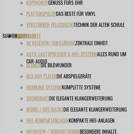
KOPFHÖRER
GENUSS FÜRS OHR
PLATTENSPIELER
DAS BESTE FÜR VINYL
VERSTÄRKER (KLASSISCH)
TECHNIK DER ALTEN SCHULE
SUCHEN ...
TESTBERICHTE
FORUM
FILME
VIDEOS
HERSTELLER
EVENT
AV RECEIVER/ VERSTÄRKER
ZENTRALE EINHEIT
AUTO-LAUTSPRECHER & HIFI-SYSTEME
ALLES RUND UM
CAR-AUDIO
BEAMER
DIE BILDWUNDER
BLU-RAY PLAYER
DIE ABSPIELGERÄTE
HEIMKINO SYSTEME
KOMPLETTE SYSTEME
SOUNDBARS
DIE ELEGANTE KLANGERWEITERUNG
MÖBEL / HIFI-RACKS
DIE ELEGANTE KLANGERWEITERUNG
HIFI-KOMPAKTANLAGEN
KOMPAKTE HIFI-ANLAGEN
INTERVIEW / SONDERTHEMEN
BESONDERE INHALTE