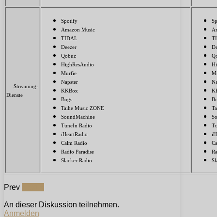
Spotify
Sp
Amazon Music
A
TIDAL
T
Deezer
De
Qobuz
Q
HighResAudio
H
Murfie
Mu
Napster
Na
Streaming-
KKBox
K
Dienste
Bugs
B
Taihe Music ZONE
T
SoundMachine
S
TuneIn Radio
Tu
iHeartRadio
iH
Calm Radio
Ca
Radio Paradise
Ra
Slacker Radio
Sl
Prev
Next »
An dieser Diskussion teilnehmen.
Anmelden