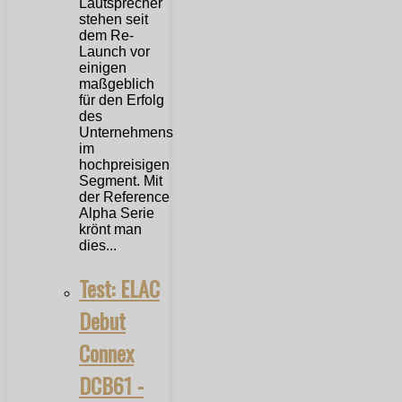
Lautsprecher
stehen seit
dem Re-
Launch vor
einigen
maßgeblich
für den Erfolg
des
Unternehmens
im
hochpreisigen
Segment. Mit
der Reference
Alpha Serie
krönt man
dies...
Test: ELAC
Debut
Connex
DCB61 -