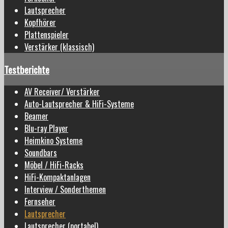
Lautsprecher
Kopfhörer
Plattenspieler
Verstärker (klassisch)
Testberichte
AV Receiver/ Verstärker
Auto-Lautsprecher & HiFi-Systeme
Beamer
Blu-ray Player
Heimkino Systeme
Soundbars
Möbel / HiFi-Racks
HiFi-Kompaktanlagen
Interview / Sonderthemen
Fernseher
Lautsprecher
Lautsprecher (portabel)