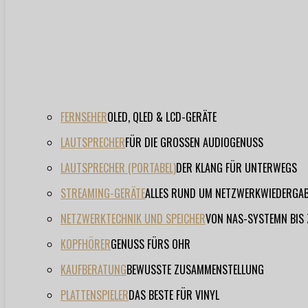
FERNSEHER
OLED, QLED & LCD-GERÄTE
LAUTSPRECHER
FÜR DIE GROSSEN AUDIOGENUSS
LAUTSPRECHER (PORTABEL)
DER KLANG FÜR UNTERWEGS
STREAMING-GERÄTE
ALLES RUND UM NETZWERKWIEDERGA
NETZWERKTECHNIK UND SPEICHER
VON NAS-SYSTEMN BIS
KOPFHÖRER
GENUSS FÜRS OHR
KAUFBERATUNG
BEWUSSTE ZUSAMMENSTELLUNG
PLATTENSPIELER
DAS BESTE FÜR VINYL