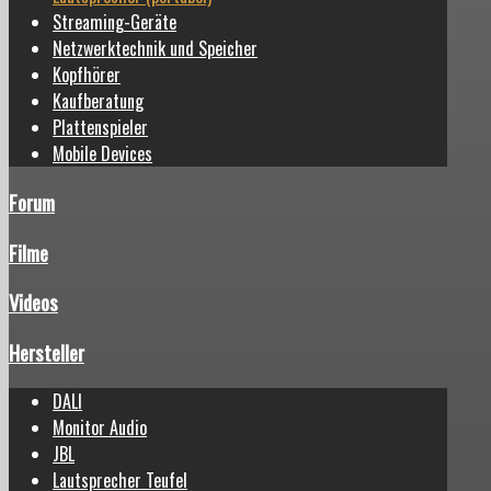
Streaming-Geräte
Netzwerktechnik und Speicher
Kopfhörer
Kaufberatung
Plattenspieler
Mobile Devices
Forum
Filme
Videos
Hersteller
DALI
Monitor Audio
JBL
Lautsprecher Teufel