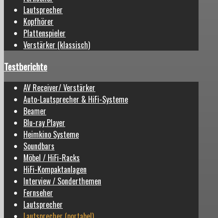
Lautsprecher
Kopfhörer
Plattenspieler
Verstärker (klassisch)
Testberichte
AV Receiver/ Verstärker
Auto-Lautsprecher & HiFi-Systeme
Beamer
Blu-ray Player
Heimkino Systeme
Soundbars
Möbel / HiFi-Racks
HiFi-Kompaktanlagen
Interview / Sonderthemen
Fernseher
Lautsprecher
Lautsprecher (portabel)