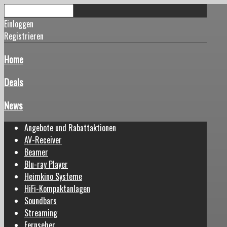
Einloggen
Registrieren
Home
Deals
News
Angebote und Rabattaktionen
AV-Receiver
Beamer
Blu-ray Player
Heimkino Systeme
HiFi-Kompaktanlagen
Soundbars
Streaming
Fernseher