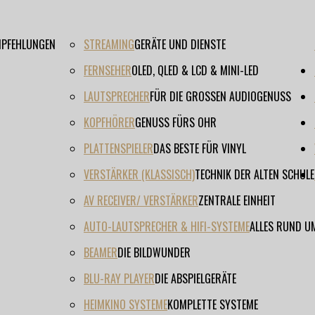
EMPFEHLUNGEN
STREAMING
GERÄTE UND DIENSTE
FERNSEHER
OLED, QLED & LCD & MINI-LED
LAUTSPRECHER
FÜR DIE GROSSEN AUDIOGENUSS
KOPFHÖRER
GENUSS FÜRS OHR
PLATTENSPIELER
DAS BESTE FÜR VINYL
VERSTÄRKER (KLASSISCH)
TECHNIK DER ALTEN SCHULE
AV RECEIVER/ VERSTÄRKER
ZENTRALE EINHEIT
AUTO-LAUTSPRECHER & HIFI-SYSTEME
ALLES RUND U
BEAMER
DIE BILDWUNDER
BLU-RAY PLAYER
DIE ABSPIELGERÄTE
HEIMKINO SYSTEME
KOMPLETTE SYSTEME