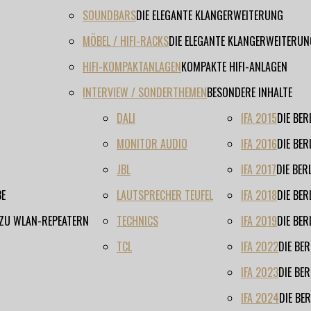
SOUNDBARS
DIE ELEGANTE KLANGERWEITERUNG
MÖBEL / HIFI-RACKS
DIE ELEGANTE KLANGERWEITERUN
HIFI-KOMPAKTANLAGEN
KOMPAKTE HIFI-ANLAGEN
INTERVIEW / SONDERTHEMEN
BESONDERE INHALTE
DALI
IFA 2015
DIE BE
MONITOR AUDIO
IFA 2016
DIE BE
JBL
IFA 2017
DIE BE
BE
LAUTSPRECHER TEUFEL
IFA 2018
DIE BE
 ZU WLAN-REPEATERN
TECHNICS
IFA 2019
DIE BE
TCL
IFA 2022
DIE BE
IFA 2023
DIE BE
IFA 2024
DIE BE