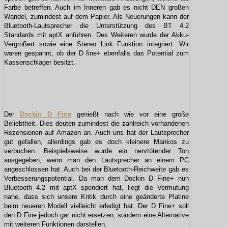
Farbe betreffen. Auch im Inneren gab es nicht DEN großen
Wandel, zumindest auf dem Papier. Als Neuerungen kann der
Bluetooth-Lautsprecher die Unterstützung des BT 4.2
Standards mit aptX anführen. Des Weiteren wurde der Akku-
Vergrößert sowie eine Stereo Link Funktion integriert. Wir
waren gespannt, ob der D fine+ ebenfalls das Potential zum
Kassenschlager besitzt.
Der
Dockin D Fine
genießt nach wie vor eine große
Beliebtheit. Dies deuten zumindest die zahlreich vorhandenen
Rezensionen auf Amazon an. Auch uns hat der Lautsprecher
gut gefallen, allerdings gab es doch kleinere Mankos zu
verbuchen. Beispielsweise wurde ein nervtötender Ton
ausgegeben, wenn man den Lautsprecher an einem PC
angeschlossen hat. Auch bei der Bluetooth-Reichweite gab es
Verbesserungspotential. Da man dem Dockin D Fine+ nun
Bluetooth 4.2 mit aptX spendiert hat, liegt die Vermutung
nahe, dass sich unsere Kritik durch eine geänderte Platine
beim neueren Modell vielleicht erledigt hat. Der D Fine+ soll
den D Fine jedoch gar nicht ersetzen, sondern eine Alternative
mit weiteren Funktionen darstellen.