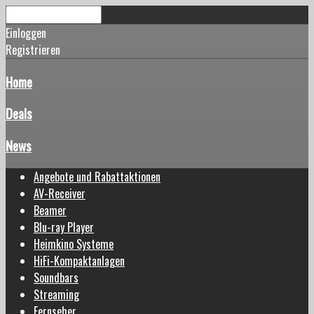
Einloggen
Registrieren
Home
Deals
News
Angebote und Rabattaktionen
AV-Receiver
Beamer
Blu-ray Player
Heimkino Systeme
HiFi-Kompaktanlagen
Soundbars
Streaming
Fernseher