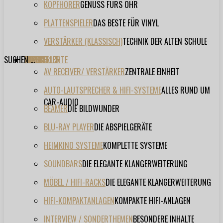
KOPFHÖRER
GENUSS FÜRS OHR
PLATTENSPIELER
DAS BESTE FÜR VINYL
VERSTÄRKER (KLASSISCH)
TECHNIK DER ALTEN SCHULE
SUCHEN ...
TESTBERICHTE
FORUM
FILME
VIDEOS
HERSTELLER
EVENT
AV RECEIVER/ VERSTÄRKER
ZENTRALE EINHEIT
AUTO-LAUTSPRECHER & HIFI-SYSTEME
ALLES RUND UM
CAR-AUDIO
BEAMER
DIE BILDWUNDER
BLU-RAY PLAYER
DIE ABSPIELGERÄTE
HEIMKINO SYSTEME
KOMPLETTE SYSTEME
SOUNDBARS
DIE ELEGANTE KLANGERWEITERUNG
MÖBEL / HIFI-RACKS
DIE ELEGANTE KLANGERWEITERUNG
HIFI-KOMPAKTANLAGEN
KOMPAKTE HIFI-ANLAGEN
INTERVIEW / SONDERTHEMEN
BESONDERE INHALTE