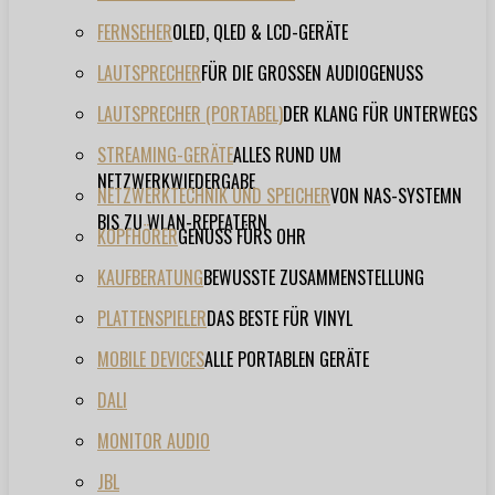
FERNSEHER
OLED, QLED & LCD-GERÄTE
LAUTSPRECHER
FÜR DIE GROSSEN AUDIOGENUSS
LAUTSPRECHER (PORTABEL)
DER KLANG FÜR UNTERWEGS
STREAMING-GERÄTE
ALLES RUND UM
NETZWERKWIEDERGABE
NETZWERKTECHNIK UND SPEICHER
VON NAS-SYSTEMN
BIS ZU WLAN-REPEATERN
KOPFHÖRER
GENUSS FÜRS OHR
KAUFBERATUNG
BEWUSSTE ZUSAMMENSTELLUNG
PLATTENSPIELER
DAS BESTE FÜR VINYL
MOBILE DEVICES
ALLE PORTABLEN GERÄTE
DALI
MONITOR AUDIO
JBL