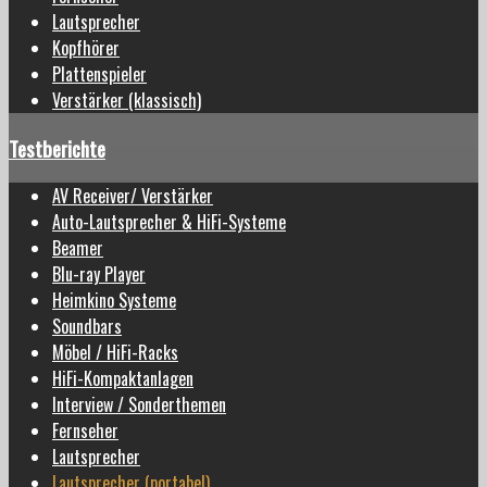
Lautsprecher
Kopfhörer
Plattenspieler
Verstärker (klassisch)
Testberichte
AV Receiver/ Verstärker
Auto-Lautsprecher & HiFi-Systeme
Beamer
Blu-ray Player
Heimkino Systeme
Soundbars
Möbel / HiFi-Racks
HiFi-Kompaktanlagen
Interview / Sonderthemen
Fernseher
Lautsprecher
Lautsprecher (portabel)