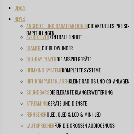
DEALS
NEWS
ANGEBOTE UND RABATTAKTIONEN
DIE AKTUELLES PREISE-
EMPFEHLUNGEN
AV-RECEIVER
ZENTRALE EINHEIT
BEAMER
DIE BILDWUNDER
BLU-RAY PLAYER
DIE ABSPIELGERÄTE
HEIMKINO SYSTEME
KOMPLETTE SYSTEME
HIFI-KOMPAKTANLAGEN
KLEINE RADIOS UND CD-ANLAGEN
SOUNDBARS
DIE ELEGANTE KLANGERWEITERUNG
STREAMING
GERÄTE UND DIENSTE
FERNSEHER
OLED, QLED & LCD & MINI-LED
LAUTSPRECHER
FÜR DIE GROSSEN AUDIOGENUSS