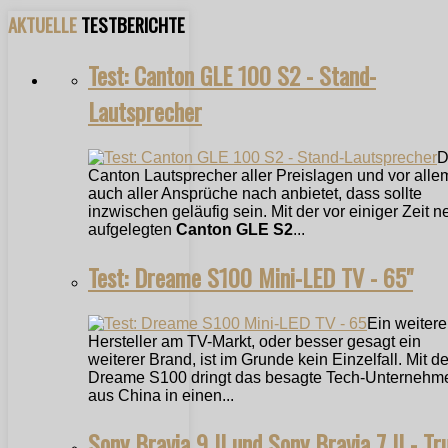
AKTUELLE
TESTBERICHTE
Test: Canton GLE 100 S2 - Stand-
Lautsprecher
D
Canton Lautsprecher aller Preislagen und vor alle
auch aller Ansprüche nach anbietet, dass sollte
inzwischen geläufig sein. Mit der vor einiger Zeit n
aufgelegten
Canton GLE S2
...
Test: Dreame S100 Mini-LED TV - 65"
Ein weitere
Hersteller am TV-Markt, oder besser gesagt ein
weiterer Brand, ist im Grunde kein Einzelfall. Mit 
Dreame S100 dringt das besagte Tech-Unternehm
aus China in einen...
Sony Bravia 9 II und Sony Bravia 7 II - Tr