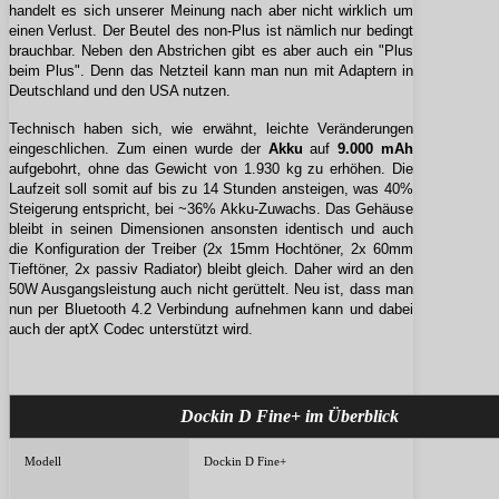
handelt es sich unserer Meinung nach aber nicht wirklich um
einen Verlust. Der Beutel des non-Plus ist nämlich nur bedingt
brauchbar. Neben den Abstrichen gibt es aber auch ein "Plus
beim Plus". Denn das Netzteil kann man nun mit Adaptern in
Deutschland und den USA nutzen.
Technisch haben sich, wie erwähnt, leichte Veränderungen
eingeschlichen. Zum einen wurde der
Akku
auf
9.000 mAh
aufgebohrt, ohne das Gewicht von 1.930 kg zu erhöhen. Die
Laufzeit soll somit auf bis zu 14 Stunden ansteigen, was 40%
Steigerung entspricht, bei ~36% Akku-Zuwachs. Das Gehäuse
bleibt in seinen Dimensionen ansonsten identisch und auch
die Konfiguration der Treiber (2x 15mm Hochtöner, 2x 60mm
Tieftöner, 2x passiv Radiator) bleibt gleich. Daher wird an den
50W Ausgangsleistung auch nicht gerüttelt. Neu ist, dass man
nun per Bluetooth 4.2 Verbindung aufnehmen kann und dabei
auch der aptX Codec unterstützt wird.
Dockin D Fine+ im Überblick
Modell
Dockin D Fine+