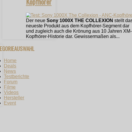
Kopfhörer
Der neue
Sony 1000X THE COLLEXION
stellt da
neueste Produkt aus dem Kopfhörer-Segment dar
und zugleich auch die Krönung aus 10 Jahren XM-
Kopfhörer-Historie dar. Gewissermaßen als...
TEGORIEAUSWAHL
Home
Deals
News
Testberichte
Forum
Filme
Videos
Hersteller
Event