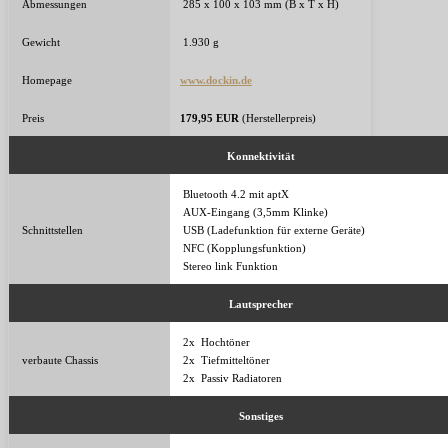
Abmessungen
285 x 100 x 103 mm (B x T x H)
Gewicht
1.930 g
Homepage
www.dockin.de
Preis
179,95
EUR
(Herstellerpreis)
Konnektivität
Bluetooth 4.2 mit aptX
AUX-Eingang (3,5mm Klinke)
Schnittstellen
USB (Ladefunktion für externe Geräte)
NFC (Kopplungsfunktion)
Stereo link Funktion
Lautsprecher
2x Hochtöner
verbaute Chassis
2x Tiefmitteltöner
2x Passiv Radiatoren
Sonstiges