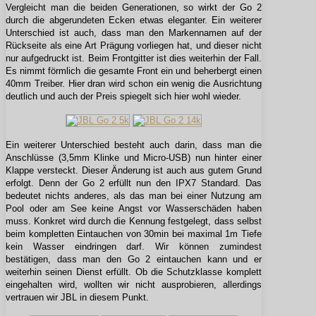
Vergleicht man die beiden Generationen, so wirkt der Go 2
durch die abgerundeten Ecken etwas eleganter. Ein weiterer
Unterschied ist auch, dass man den Markennamen auf der
Rückseite als eine Art Prägung vorliegen hat, und dieser nicht
nur aufgedruckt ist. Beim Frontgitter ist dies weiterhin der Fall.
Es nimmt förmlich die gesamte Front ein und beherbergt einen
40mm Treiber. Hier dran wird schon ein wenig die Ausrichtung
deutlich und auch der Preis spiegelt sich hier wohl wieder.
Ein weiterer Unterschied besteht auch darin, dass man die
Anschlüsse (3,5mm Klinke und Micro-USB) nun hinter einer
Klappe versteckt. Dieser Änderung ist auch aus gutem Grund
erfolgt. Denn der Go 2 erfüllt nun den IPX7 Standard. Das
bedeutet nichts anderes, als das man bei einer Nutzung am
Pool oder am See keine Angst vor Wasserschäden haben
muss. Konkret wird durch die Kennung festgelegt, dass selbst
beim kompletten Eintauchen von 30min bei maximal 1m Tiefe
kein Wasser eindringen darf. Wir können zumindest
bestätigen, dass man den Go 2 eintauchen kann und er
weiterhin seinen Dienst erfüllt. Ob die Schutzklasse komplett
eingehalten wird, wollten wir nicht ausprobieren, allerdings
vertrauen wir JBL in diesem Punkt.