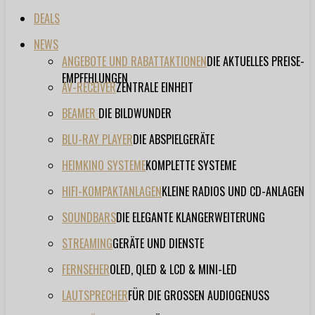
DEALS
NEWS
ANGEBOTE UND RABATTAKTIONEN
DIE AKTUELLES PREISE-
EMPFEHLUNGEN
AV-RECEIVER
ZENTRALE EINHEIT
BEAMER
DIE BILDWUNDER
BLU-RAY PLAYER
DIE ABSPIELGERÄTE
HEIMKINO SYSTEME
KOMPLETTE SYSTEME
HIFI-KOMPAKTANLAGEN
KLEINE RADIOS UND CD-ANLAGEN
SOUNDBARS
DIE ELEGANTE KLANGERWEITERUNG
STREAMING
GERÄTE UND DIENSTE
FERNSEHER
OLED, QLED & LCD & MINI-LED
LAUTSPRECHER
FÜR DIE GROSSEN AUDIOGENUSS