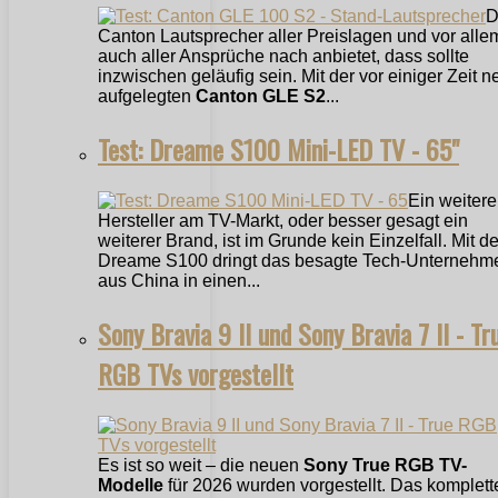
D
Canton Lautsprecher aller Preislagen und vor alle
auch aller Ansprüche nach anbietet, dass sollte
inzwischen geläufig sein. Mit der vor einiger Zeit n
aufgelegten
Canton GLE S2
...
Test: Dreame S100 Mini-LED TV - 65"
Ein weitere
Hersteller am TV-Markt, oder besser gesagt ein
weiterer Brand, ist im Grunde kein Einzelfall. Mit 
Dreame S100 dringt das besagte Tech-Unternehm
aus China in einen...
Sony Bravia 9 II und Sony Bravia 7 II - Tr
RGB TVs vorgestellt
Es ist so weit – die neuen
Sony True RGB TV-
Modelle
für 2026 wurden vorgestellt. Das komplett