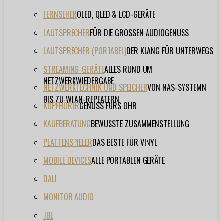
FERNSEHER
OLED, QLED & LCD-GERÄTE
LAUTSPRECHER
FÜR DIE GROSSEN AUDIOGENUSS
LAUTSPRECHER (PORTABEL)
DER KLANG FÜR UNTERWEGS
STREAMING-GERÄTE
ALLES RUND UM
NETZWERKWIEDERGABE
NETZWERKTECHNIK UND SPEICHER
VON NAS-SYSTEMN
BIS ZU WLAN-REPEATERN
KOPFHÖRER
GENUSS FÜRS OHR
KAUFBERATUNG
BEWUSSTE ZUSAMMENSTELLUNG
PLATTENSPIELER
DAS BESTE FÜR VINYL
MOBILE DEVICES
ALLE PORTABLEN GERÄTE
DALI
MONITOR AUDIO
JBL