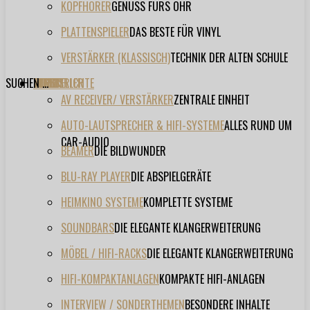
KOPFHÖRER
GENUSS FÜRS OHR
PLATTENSPIELER
DAS BESTE FÜR VINYL
VERSTÄRKER (KLASSISCH)
TECHNIK DER ALTEN SCHULE
SUCHEN ...
TESTBERICHTE
FORUM
FILME
VIDEOS
HERSTELLER
EVENT
AV RECEIVER/ VERSTÄRKER
ZENTRALE EINHEIT
AUTO-LAUTSPRECHER & HIFI-SYSTEME
ALLES RUND UM
CAR-AUDIO
BEAMER
DIE BILDWUNDER
BLU-RAY PLAYER
DIE ABSPIELGERÄTE
HEIMKINO SYSTEME
KOMPLETTE SYSTEME
SOUNDBARS
DIE ELEGANTE KLANGERWEITERUNG
MÖBEL / HIFI-RACKS
DIE ELEGANTE KLANGERWEITERUNG
HIFI-KOMPAKTANLAGEN
KOMPAKTE HIFI-ANLAGEN
INTERVIEW / SONDERTHEMEN
BESONDERE INHALTE