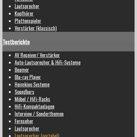
Lautsprecher
Kopfhörer
Plattenspieler
Verstärker (klassisch)
Testberichte
AV Receiver/ Verstärker
Auto-Lautsprecher & HiFi-Systeme
Beamer
Blu-ray Player
Heimkino Systeme
Soundbars
Möbel / HiFi-Racks
HiFi-Kompaktanlagen
Interview / Sonderthemen
Fernseher
Lautsprecher
Lautsprecher (portabel)