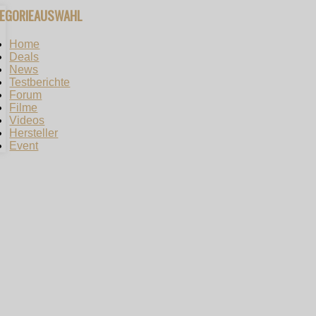
TEGORIEAUSWAHL
Home
Deals
News
Testberichte
Forum
Filme
Videos
Hersteller
Event