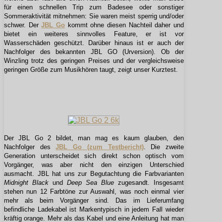
für einen schnellen Trip zum Badesee oder sonstiger
Sommeraktivität mitnehmen: Sie waren meist sperrig und/oder
schwer. Der
JBL Go
kommt ohne diesen Nachteil daher und
bietet ein weiteres sinnvolles Feature, er ist vor
Wasserschäden geschützt. Darüber hinaus ist er auch der
Nachfolger des bekannten JBL GO (Urversion). Ob der
Winzling trotz des geringen Preises und der vergleichsweise
geringen Größe zum Musikhören taugt, zeigt unser Kurztest.
Der JBL Go 2 bildet, man mag es kaum glauben, den
Nachfolger des
JBL Go (zum Testbericht)
. Die zweite
Generation unterscheidet sich direkt schon optisch vom
Vorgänger, was aber nicht den einzigen Unterschied
ausmacht. JBL hat uns zur Begutachtung die Farbvarianten
Midnight Black
und
Deep Sea Blue
zugesandt. Insgesamt
stehen nun 12 Farbtöne zur Auswahl, was noch einmal vier
mehr als beim Vorgänger sind. Das im Lieferumfang
befindliche Ladekabel ist Markentypisch in jedem Fall wieder
kräftig orange. Mehr als das Kabel und eine Anleitung hat man