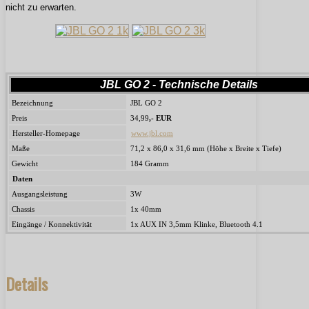
nicht zu erwarten.
JBL GO 2 - Technische Details
Bezeichnung
JBL GO 2
Preis
34,99
,- EUR
Hersteller-Homepage
www.jbl.com
Maße
71,2 x 86,0 x 31,6
mm (Höhe x Breite x Tiefe)
Gewicht
184 Gramm
Daten
Ausgangsleistung
3W
Chassis
1x 40mm
Eingänge / Konnektivität
1x AUX IN 3,5mm Klinke, Bluetooth 4.1
Details