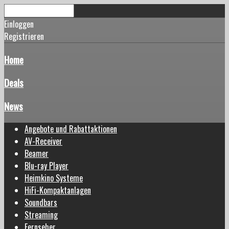
Einloggen
Registrieren
Home
Deals
News
Angebote und Rabattaktionen
AV-Receiver
Beamer
Blu-ray Player
Heimkino Systeme
HiFi-Kompaktanlagen
Soundbars
Streaming
Fernseher