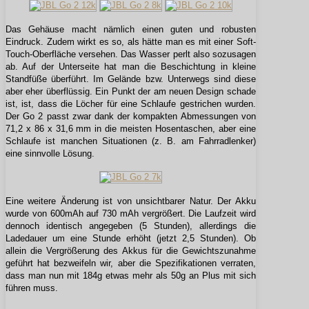
Das Gehäuse macht nämlich einen guten und robusten
Eindruck. Zudem wirkt es so, als hätte man es mit einer Soft-
Touch-Oberfläche versehen. Das Wasser perlt also sozusagen
ab. Auf der Unterseite hat man die Beschichtung in kleine
Standfüße überführt. Im Gelände bzw. Unterwegs sind diese
aber eher überflüssig. Ein Punkt der am neuen Design schade
ist, ist, dass die Löcher für eine Schlaufe gestrichen wurden.
Der Go 2 passt zwar dank der kompakten Abmessungen von
71,2 x 86 x 31,6 mm in die meisten Hosentaschen, aber eine
Schlaufe ist manchen Situationen (z. B. am Fahrradlenker)
eine sinnvolle Lösung.
Eine weitere Änderung ist von unsichtbarer Natur. Der Akku
wurde von 600mAh auf 730 mAh vergrößert. Die Laufzeit wird
dennoch identisch angegeben (5 Stunden), allerdings die
Ladedauer um eine Stunde erhöht (jetzt 2,5 Stunden). Ob
allein die Vergrößerung des Akkus für die Gewichtszunahme
geführt hat bezweifeln wir, aber die Spezifikationen verraten,
dass man nun mit 184g etwas mehr als 50g an Plus mit sich
führen muss.