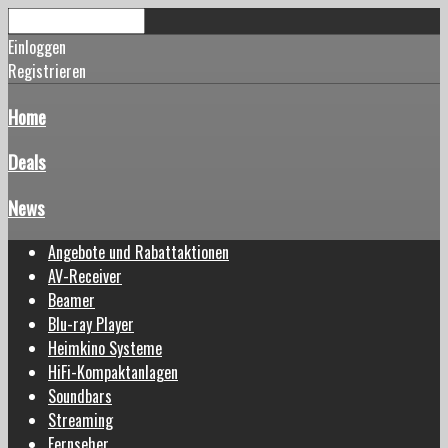
Einloggen
Registrieren
Home
Deals
News
Angebote und Rabattaktionen
AV-Receiver
Beamer
Blu-ray Player
Heimkino Systeme
HiFi-Kompaktanlagen
Soundbars
Streaming
Fernseher