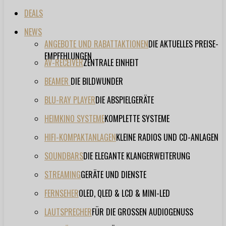
DEALS
NEWS
ANGEBOTE UND RABATTAKTIONEN
DIE AKTUELLES PREISE-
EMPFEHLUNGEN
AV-RECEIVER
ZENTRALE EINHEIT
BEAMER
DIE BILDWUNDER
BLU-RAY PLAYER
DIE ABSPIELGERÄTE
HEIMKINO SYSTEME
KOMPLETTE SYSTEME
HIFI-KOMPAKTANLAGEN
KLEINE RADIOS UND CD-ANLAGEN
SOUNDBARS
DIE ELEGANTE KLANGERWEITERUNG
STREAMING
GERÄTE UND DIENSTE
FERNSEHER
OLED, QLED & LCD & MINI-LED
LAUTSPRECHER
FÜR DIE GROSSEN AUDIOGENUSS