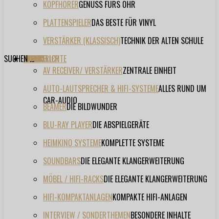
KOPFHÖRER
GENUSS FÜRS OHR
PLATTENSPIELER
DAS BESTE FÜR VINYL
VERSTÄRKER (KLASSISCH)
TECHNIK DER ALTEN SCHULE
SUCHEN ...
TESTBERICHTE
FORUM
FILME
VIDEOS
HERSTELLER
EVENT
AV RECEIVER/ VERSTÄRKER
ZENTRALE EINHEIT
AUTO-LAUTSPRECHER & HIFI-SYSTEME
ALLES RUND UM
CAR-AUDIO
BEAMER
DIE BILDWUNDER
BLU-RAY PLAYER
DIE ABSPIELGERÄTE
HEIMKINO SYSTEME
KOMPLETTE SYSTEME
SOUNDBARS
DIE ELEGANTE KLANGERWEITERUNG
MÖBEL / HIFI-RACKS
DIE ELEGANTE KLANGERWEITERUNG
HIFI-KOMPAKTANLAGEN
KOMPAKTE HIFI-ANLAGEN
INTERVIEW / SONDERTHEMEN
BESONDERE INHALTE