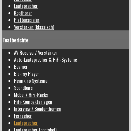
Lautsprecher
Kopfhörer
Plattenspieler
Verstärker (klassisch)
Testberichte
AV Receiver/ Verstärker
Auto-Lautsprecher & HiFi-Systeme
Beamer
Blu-ray Player
Heimkino Systeme
Soundbars
Möbel / HiFi-Racks
HiFi-Kompaktanlagen
Interview / Sonderthemen
Fernseher
Lautsprecher
Lautsprecher (portabel)