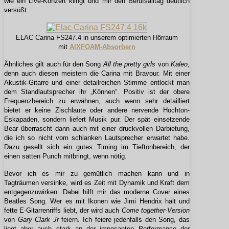
wie ein Live-Konzert klingt und mir den Berufsalltag deutlich
versüßt.
ELAC Carina FS247.4 in unserem optimierten Hörraum
mit
AIXFOAM-Absorbern
Ähnliches gilt auch für den Song
All the pretty girls
von
Kaleo
,
denn auch diesen meistern die Carina mit Bravour. Mit einer
Akustik-Gitarre und einer detailreichen Stimme entlockt man
dem Standlautsprecher ihr „Können“. Positiv ist der obere
Frequenzbereich zu erwähnen, auch wenn sehr detailliert
bietet er keine Zischlaute oder andere nervende Hochton-
Eskapaden, sondern liefert Musik pur. Der spät einsetzende
Bear überrascht dann auch mit einer druckvollen Darbietung,
die ich so nicht vom schlanken Lautsprecher erwartet habe.
Dazu gesellt sich ein gutes Timing im Tieftonbereich, der
einen satten Punch mitbringt, wenn nötig.
Bevor ich es mir zu gemütlich machen kann und in
Tagträumen versinke, wird es Zeit mit Dynamik und Kraft dem
entgegenzuwirken. Dabei hilft mir das moderne Cover eines
Beatles Song. Wer es mit Ikonen wie Jimi Hendrix hält und
fette E-Gitarrenriffs liebt, der wird auch
Come together-Version
von
Gary Clark Jr
feiern. Ich feiere jedenfalls den Song, das
liegt aber auch stark an der imposanten Performance der