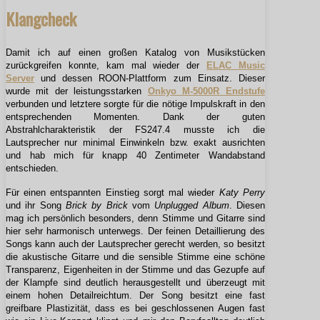
Klangcheck
Damit ich auf einen großen Katalog von Musikstücken
zurückgreifen konnte, kam mal wieder der
ELAC Music
Server
und dessen ROON-Plattform zum Einsatz. Dieser
wurde mit der leistungsstarken
Onkyo M-5000R Endstufe
verbunden und letztere sorgte für die nötige Impulskraft in den
entsprechenden Momenten. Dank der guten
Abstrahlcharakteristik der FS247.4 musste ich die
Lautsprecher nur minimal Einwinkeln bzw. exakt ausrichten
und hab mich für knapp 40 Zentimeter Wandabstand
entschieden.
Für einen entspannten Einstieg sorgt mal wieder
Katy Perry
und ihr Song
Brick by Brick
vom
Unplugged Album
. Diesen
mag ich persönlich besonders, denn Stimme und Gitarre sind
hier sehr harmonisch unterwegs. Der feinen Detaillierung des
Songs kann auch der Lautsprecher gerecht werden, so besitzt
die akustische Gitarre und die sensible Stimme eine schöne
Transparenz, Eigenheiten in der Stimme und das Gezupfe auf
der Klampfe sind deutlich herausgestellt und überzeugt mit
einem hohen Detailreichtum. Der Song besitzt eine fast
greifbare Plastizität, dass es bei geschlossenen Augen fast