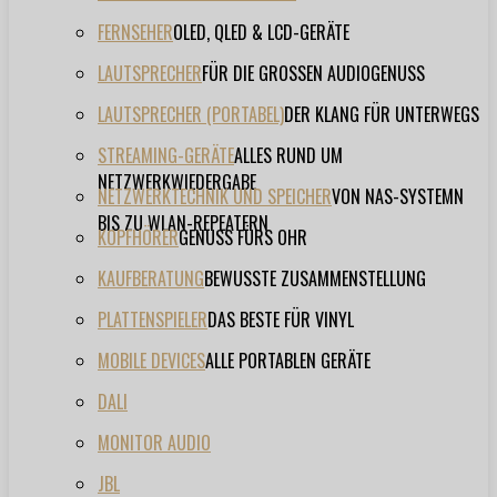
FERNSEHER
OLED, QLED & LCD-GERÄTE
LAUTSPRECHER
FÜR DIE GROSSEN AUDIOGENUSS
LAUTSPRECHER (PORTABEL)
DER KLANG FÜR UNTERWEGS
STREAMING-GERÄTE
ALLES RUND UM
NETZWERKWIEDERGABE
NETZWERKTECHNIK UND SPEICHER
VON NAS-SYSTEMN
BIS ZU WLAN-REPEATERN
KOPFHÖRER
GENUSS FÜRS OHR
KAUFBERATUNG
BEWUSSTE ZUSAMMENSTELLUNG
PLATTENSPIELER
DAS BESTE FÜR VINYL
MOBILE DEVICES
ALLE PORTABLEN GERÄTE
DALI
MONITOR AUDIO
JBL