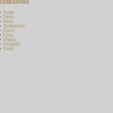
TEGORIEAUSWAHL
Home
Deals
News
Testberichte
Forum
Filme
Videos
Hersteller
Event