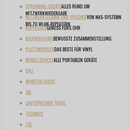
STREAMING-GERÄTE
ALLES RUND UM
NETZWERKWIEDERGABE
NETZWERKTECHNIK UND SPEICHER
VON NAS-SYSTEMN
BIS ZU WLAN-REPEATERN
KOPFHÖRER
GENUSS FÜRS OHR
KAUFBERATUNG
BEWUSSTE ZUSAMMENSTELLUNG
PLATTENSPIELER
DAS BESTE FÜR VINYL
MOBILE DEVICES
ALLE PORTABLEN GERÄTE
DALI
MONITOR AUDIO
JBL
LAUTSPRECHER TEUFEL
TECHNICS
TCL