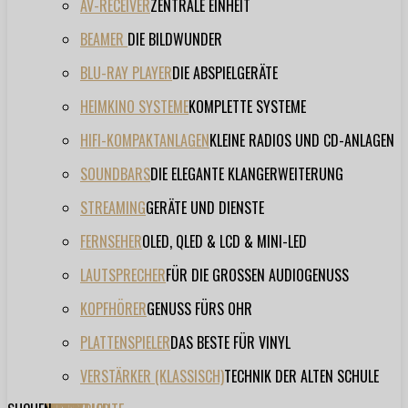
AV-RECEIVER
ZENTRALE EINHEIT
BEAMER
DIE BILDWUNDER
BLU-RAY PLAYER
DIE ABSPIELGERÄTE
HEIMKINO SYSTEME
KOMPLETTE SYSTEME
HIFI-KOMPAKTANLAGEN
KLEINE RADIOS UND CD-ANLAGEN
SOUNDBARS
DIE ELEGANTE KLANGERWEITERUNG
STREAMING
GERÄTE UND DIENSTE
FERNSEHER
OLED, QLED & LCD & MINI-LED
LAUTSPRECHER
FÜR DIE GROSSEN AUDIOGENUSS
KOPFHÖRER
GENUSS FÜRS OHR
PLATTENSPIELER
DAS BESTE FÜR VINYL
VERSTÄRKER (KLASSISCH)
TECHNIK DER ALTEN SCHULE