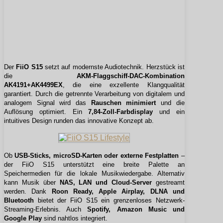
Der
FiiO S15
setzt auf modernste Audiotechnik. Herzstück ist
die
AKM-Flaggschiff-DAC-Kombination
AK4191+AK4499EX
, die eine exzellente Klangqualität
garantiert. Durch die getrennte Verarbeitung von digitalem und
analogem Signal wird das
Rauschen minimiert
und die
Auflösung optimiert. Ein
7,84-Zoll-Farbdisplay
und ein
intuitives Design runden das innovative Konzept ab.
Ob
USB-Sticks, microSD-Karten oder externe Festplatten
–
der FiiO S15 unterstützt eine breite Palette an
Speichermedien für die lokale Musikwiedergabe. Alternativ
kann Musik über
NAS, LAN und Cloud-Server
gestreamt
werden. Dank
Roon Ready, Apple Airplay, DLNA und
Bluetooth
bietet der FiiO S15 ein grenzenloses Netzwerk-
Streaming-Erlebnis. Auch
Spotify, Amazon Music und
Google Play
sind nahtlos integriert.