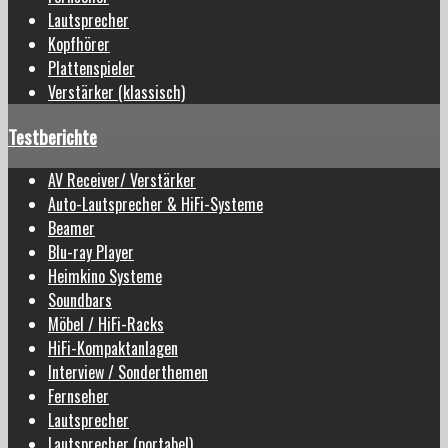
Lautsprecher
Kopfhörer
Plattenspieler
Verstärker (klassisch)
Testberichte
AV Receiver/ Verstärker
Auto-Lautsprecher & HiFi-Systeme
Beamer
Blu-ray Player
Heimkino Systeme
Soundbars
Möbel / HiFi-Racks
HiFi-Kompaktanlagen
Interview / Sonderthemen
Fernseher
Lautsprecher
Lautsprecher (portabel)