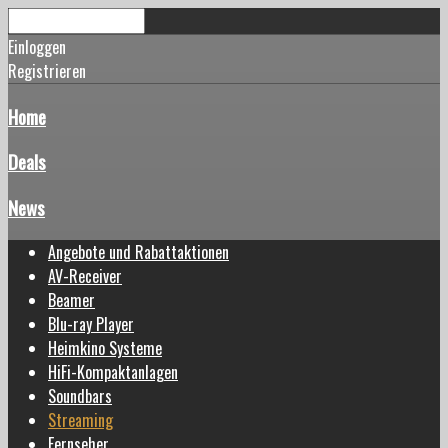
Einloggen
Registrieren
Home
Deals
News
Angebote und Rabattaktionen
AV-Receiver
Beamer
Blu-ray Player
Heimkino Systeme
HiFi-Kompaktanlagen
Soundbars
Streaming
Fernseher