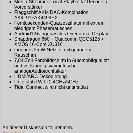
Media-Streamer /Local-Playback / Decoder /
Vorverstärker
Flaggschiff AKM DAC-Kombination
AK4191+AK4499EX
Femtosekunden-Quarzoszillator mit extrem
niedrigem Phasenrauschen
Android12+angepasstes Querformat-Display
Snapdragon 660 + Qualcomm QCC5125 +
XMOS 16-Core XU316
Lineares 35-W-Netzteil mit geringem
Rauschen
7,84-Zoll-Farbbildschirm in Automobilqualität
und vollständig symmetrische
analogeAudioarchitektur
HDMI/ARC-Dekodierung
Unterstützt WiFi 2.4GHz/5GHz
Tidal Connect wird nicht unterstützt
An dieser Diskussion teilnehmen.
Anmelden