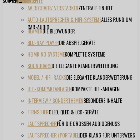
SUCHEN ...
TESTBERICHTE
FORUM
FILME
VIDEOS
HERSTELLER
EVENT
AV RECEIVER/ VERSTÄRKER
ZENTRALE EINHEIT
AUTO-LAUTSPRECHER & HIFI-SYSTEME
ALLES RUND UM
CAR-AUDIO
BEAMER
DIE BILDWUNDER
BLU-RAY PLAYER
DIE ABSPIELGERÄTE
HEIMKINO SYSTEME
KOMPLETTE SYSTEME
SOUNDBARS
DIE ELEGANTE KLANGERWEITERUNG
MÖBEL / HIFI-RACKS
DIE ELEGANTE KLANGERWEITERUNG
HIFI-KOMPAKTANLAGEN
KOMPAKTE HIFI-ANLAGEN
INTERVIEW / SONDERTHEMEN
BESONDERE INHALTE
FERNSEHER
OLED, QLED & LCD-GERÄTE
LAUTSPRECHER
FÜR DIE GROSSEN AUDIOGENUSS
LAUTSPRECHER (PORTABEL)
DER KLANG FÜR UNTERWEGS