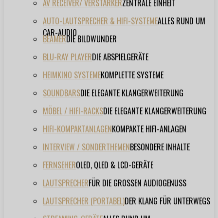
AV RECEIVER/ VERSTÄRKER
ZENTRALE EINHEIT
AUTO-LAUTSPRECHER & HIFI-SYSTEME
ALLES RUND UM
CAR-AUDIO
BEAMER
DIE BILDWUNDER
BLU-RAY PLAYER
DIE ABSPIELGERÄTE
HEIMKINO SYSTEME
KOMPLETTE SYSTEME
SOUNDBARS
DIE ELEGANTE KLANGERWEITERUNG
MÖBEL / HIFI-RACKS
DIE ELEGANTE KLANGERWEITERUNG
HIFI-KOMPAKTANLAGEN
KOMPAKTE HIFI-ANLAGEN
INTERVIEW / SONDERTHEMEN
BESONDERE INHALTE
FERNSEHER
OLED, QLED & LCD-GERÄTE
LAUTSPRECHER
FÜR DIE GROSSEN AUDIOGENUSS
LAUTSPRECHER (PORTABEL)
DER KLANG FÜR UNTERWEGS