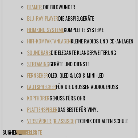
BEAMER
DIE BILDWUNDER
BLU-RAY PLAYER
DIE ABSPIELGERÄTE
HEIMKINO SYSTEME
KOMPLETTE SYSTEME
HIFI-KOMPAKTANLAGEN
KLEINE RADIOS UND CD-ANLAGEN
SOUNDBARS
DIE ELEGANTE KLANGERWEITERUNG
STREAMING
GERÄTE UND DIENSTE
FERNSEHER
OLED, QLED & LCD & MINI-LED
LAUTSPRECHER
FÜR DIE GROSSEN AUDIOGENUSS
KOPFHÖRER
GENUSS FÜRS OHR
PLATTENSPIELER
DAS BESTE FÜR VINYL
VERSTÄRKER (KLASSISCH)
TECHNIK DER ALTEN SCHULE
SUCHEN ...
TESTBERICHTE
FORUM
FILME
VIDEOS
HERSTELLER
EVENT