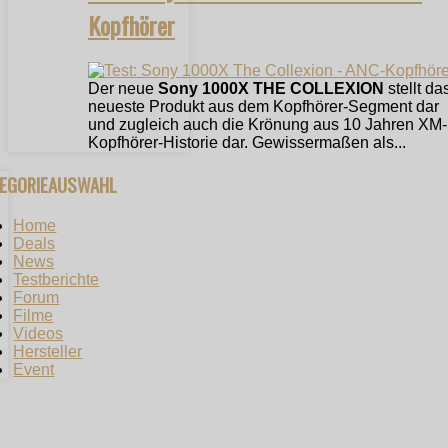
Kopfhörer
Der neue
Sony 1000X THE COLLEXION
stellt da
neueste Produkt aus dem Kopfhörer-Segment dar
und zugleich auch die Krönung aus 10 Jahren XM-
Kopfhörer-Historie dar. Gewissermaßen als...
TEGORIEAUSWAHL
Home
Deals
News
Testberichte
Forum
Filme
Videos
Hersteller
Event