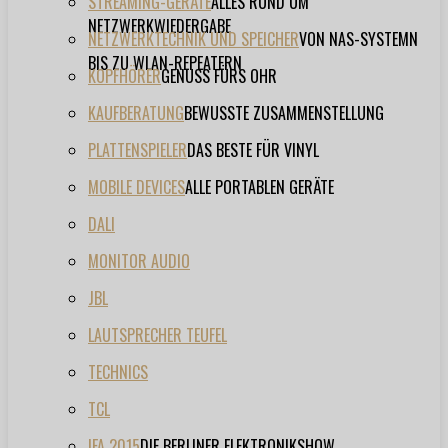
STREAMING-GERÄTE
ALLES RUND UM
NETZWERKWIEDERGABE
NETZWERKTECHNIK UND SPEICHER
VON NAS-SYSTEMN
BIS ZU WLAN-REPEATERN
KOPFHÖRER
GENUSS FÜRS OHR
KAUFBERATUNG
BEWUSSTE ZUSAMMENSTELLUNG
PLATTENSPIELER
DAS BESTE FÜR VINYL
MOBILE DEVICES
ALLE PORTABLEN GERÄTE
DALI
MONITOR AUDIO
JBL
LAUTSPRECHER TEUFEL
TECHNICS
TCL
IFA 2015
DIE BERLINER ELEKTRONIKSHOW