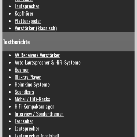
Lautsprecher
Kopfhörer
Plattenspieler
Verstärker (klassisch)
Testberichte
AV Receiver/ Verstärker
Auto-Lautsprecher & HiFi-Systeme
Beamer
Blu-ray Player
Heimkino Systeme
Soundbars
Möbel / HiFi-Racks
HiFi-Kompaktanlagen
Interview / Sonderthemen
Fernseher
Lautsprecher
Lautsprecher (portabel)