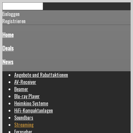
Einloggen
Registrieren
Home
Deals
News
Angebote und Rabattaktionen
AV-Receiver
Beamer
Blu-ray Player
Heimkino Systeme
HiFi-Kompaktanlagen
Soundbars
Streaming
Fernseher