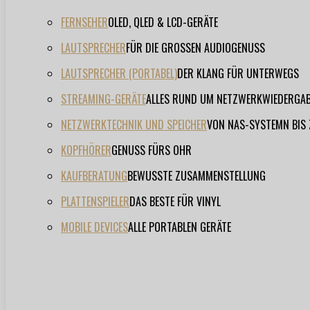
FERNSEHER
OLED, QLED & LCD-GERÄTE
LAUTSPRECHER
FÜR DIE GROSSEN AUDIOGENUSS
LAUTSPRECHER (PORTABEL)
DER KLANG FÜR UNTERWEGS
STREAMING-GERÄTE
ALLES RUND UM NETZWERKWIEDERGA
NETZWERKTECHNIK UND SPEICHER
VON NAS-SYSTEMN BIS
KOPFHÖRER
GENUSS FÜRS OHR
KAUFBERATUNG
BEWUSSTE ZUSAMMENSTELLUNG
PLATTENSPIELER
DAS BESTE FÜR VINYL
MOBILE DEVICES
ALLE PORTABLEN GERÄTE