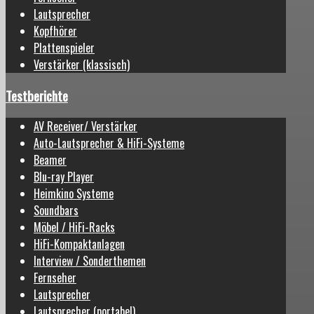
Lautsprecher
Kopfhörer
Plattenspieler
Verstärker (klassisch)
Testberichte
AV Receiver/ Verstärker
Auto-Lautsprecher & HiFi-Systeme
Beamer
Blu-ray Player
Heimkino Systeme
Soundbars
Möbel / HiFi-Racks
HiFi-Kompaktanlagen
Interview / Sonderthemen
Fernseher
Lautsprecher
Lautsprecher (portabel)