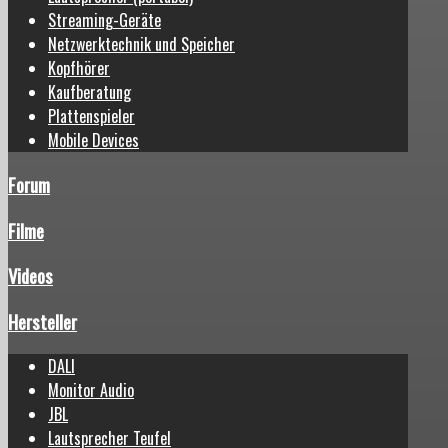
Streaming-Geräte
Netzwerktechnik und Speicher
Kopfhörer
Kaufberatung
Plattenspieler
Mobile Devices
Forum
Filme
Videos
Hersteller
DALI
Monitor Audio
JBL
Lautsprecher Teufel