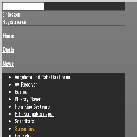
Einloggen
Registrieren
Home
Deals
News
Angebote und Rabattaktionen
AV-Receiver
Beamer
Blu-ray Player
Heimkino Systeme
HiFi-Kompaktanlagen
Soundbars
Streaming
Fernseher