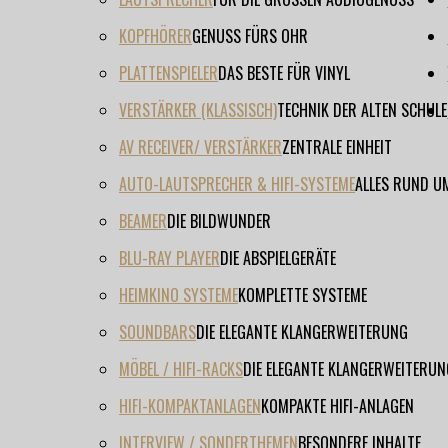
KOPFHÖRER
GENUSS FÜRS OHR
PLATTENSPIELER
DAS BESTE FÜR VINYL
VERSTÄRKER (KLASSISCH)
TECHNIK DER ALTEN SCHULE
AV RECEIVER/ VERSTÄRKER
ZENTRALE EINHEIT
AUTO-LAUTSPRECHER & HIFI-SYSTEME
ALLES RUND U
BEAMER
DIE BILDWUNDER
BLU-RAY PLAYER
DIE ABSPIELGERÄTE
HEIMKINO SYSTEME
KOMPLETTE SYSTEME
SOUNDBARS
DIE ELEGANTE KLANGERWEITERUNG
MÖBEL / HIFI-RACKS
DIE ELEGANTE KLANGERWEITERUN
HIFI-KOMPAKTANLAGEN
KOMPAKTE HIFI-ANLAGEN
INTERVIEW / SONDERTHEMEN
BESONDERE INHALTE