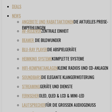
DEALS
NEWS
ANGEBOTE UND RABATTAKTIONEN
DIE AKTUELLES PREISE-
EMPFEHLUNGEN
AV-RECEIVER
ZENTRALE EINHEIT
BEAMER
DIE BILDWUNDER
BLU-RAY PLAYER
DIE ABSPIELGERÄTE
HEIMKINO SYSTEME
KOMPLETTE SYSTEME
HIFI-KOMPAKTANLAGEN
KLEINE RADIOS UND CD-ANLAGEN
SOUNDBARS
DIE ELEGANTE KLANGERWEITERUNG
STREAMING
GERÄTE UND DIENSTE
FERNSEHER
OLED, QLED & LCD & MINI-LED
LAUTSPRECHER
FÜR DIE GROSSEN AUDIOGENUSS