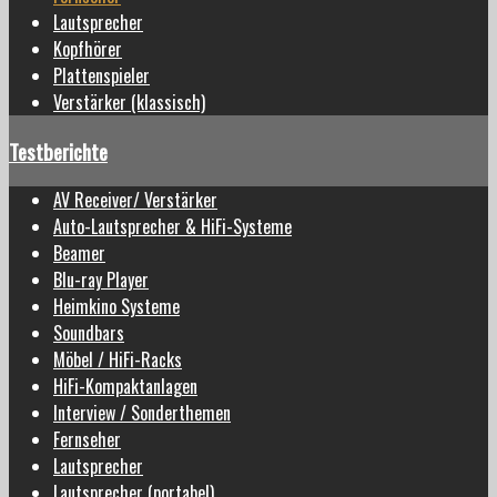
Lautsprecher
Kopfhörer
Plattenspieler
Verstärker (klassisch)
Testberichte
AV Receiver/ Verstärker
Auto-Lautsprecher & HiFi-Systeme
Beamer
Blu-ray Player
Heimkino Systeme
Soundbars
Möbel / HiFi-Racks
HiFi-Kompaktanlagen
Interview / Sonderthemen
Fernseher
Lautsprecher
Lautsprecher (portabel)