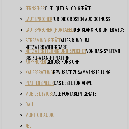
FERNSEHER
OLED, QLED & LCD-GERÄTE
LAUTSPRECHER
FÜR DIE GROSSEN AUDIOGENUSS
LAUTSPRECHER (PORTABEL)
DER KLANG FÜR UNTERWEGS
STREAMING-GERÄTE
ALLES RUND UM
NETZWERKWIEDERGABE
NETZWERKTECHNIK UND SPEICHER
VON NAS-SYSTEMN
BIS ZU WLAN-REPEATERN
KOPFHÖRER
GENUSS FÜRS OHR
KAUFBERATUNG
BEWUSSTE ZUSAMMENSTELLUNG
PLATTENSPIELER
DAS BESTE FÜR VINYL
MOBILE DEVICES
ALLE PORTABLEN GERÄTE
DALI
MONITOR AUDIO
JBL