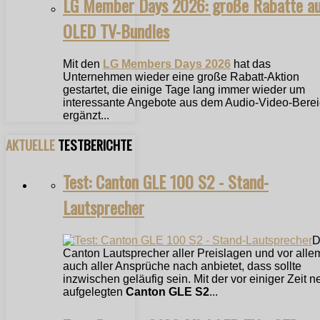
LG Member Days 2026: große Rabatte a
OLED TV-Bundles
Mit den
LG Members Days 2026
hat das
Unternehmen wieder eine große Rabatt-Aktion
gestartet, die einige Tage lang immer wieder um
interessante Angebote aus dem Audio-Video-Bere
ergänzt...
AKTUELLE
TESTBERICHTE
Test: Canton GLE 100 S2 - Stand-
Lautsprecher
D
Canton Lautsprecher aller Preislagen und vor alle
auch aller Ansprüche nach anbietet, dass sollte
inzwischen geläufig sein. Mit der vor einiger Zeit n
aufgelegten
Canton GLE S2
...