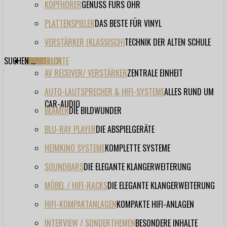
KOPFHÖRER
GENUSS FÜRS OHR
PLATTENSPIELER
DAS BESTE FÜR VINYL
VERSTÄRKER (KLASSISCH)
TECHNIK DER ALTEN SCHULE
SUCHEN ...
TESTBERICHTE
FORUM
FILME
VIDEOS
HERSTELLER
EVENT
AV RECEIVER/ VERSTÄRKER
ZENTRALE EINHEIT
AUTO-LAUTSPRECHER & HIFI-SYSTEME
ALLES RUND UM
CAR-AUDIO
BEAMER
DIE BILDWUNDER
BLU-RAY PLAYER
DIE ABSPIELGERÄTE
HEIMKINO SYSTEME
KOMPLETTE SYSTEME
SOUNDBARS
DIE ELEGANTE KLANGERWEITERUNG
MÖBEL / HIFI-RACKS
DIE ELEGANTE KLANGERWEITERUNG
HIFI-KOMPAKTANLAGEN
KOMPAKTE HIFI-ANLAGEN
INTERVIEW / SONDERTHEMEN
BESONDERE INHALTE