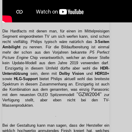
Die Hardfacts mit denen man, für einen im Mittelpreisigen
Segment eingeordneten TV um sich werfen kann, sind schon
recht vielfältig. Philips typisch wäre natürlich das
3-Seiten
Ambilight
zu nennen. Für die Bildaufbereitung ist einmal
mehr der schon aus den Vorjahren bekannte
P5 Perfect
Picture Engine
Chip verantwortlich, welcher an dieser Stelle
kein Update-Modell aus dem Jahre 2019 verwenden darf.
Einzigartig in diesem Umfeld dürfte aber wohl die
HDR-
Unterstützung
sein, denn mit
Dolby Vision
und
HDR10+
sowie
HLG-Support
bietet Philips aktuell wohl das breiteste
Spektrum in diesem Zusammenhang an. Einzigartig ist auch
die Kombination aus dem genannten, was einzig Panasonic
"GZW2004"
mit dem neuesten OLED Spitzenmodell
zur
Verfügung stellt, aber eben nicht bei den TV-
Massenprodukten.
Bei der Gestaltung kann man sagen, dass der Hersteller ein
wirklich hochwertig anmutendes Finish kreiert hat, welches