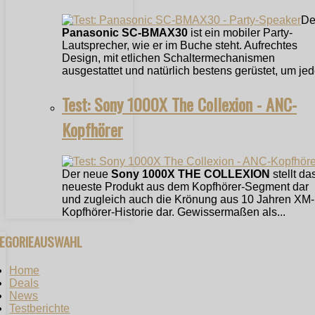
De
Panasonic SC-BMAX30
ist ein mobiler Party-
Lautsprecher, wie er im Buche steht. Aufrechtes
Design, mit etlichen Schaltermechanismen
ausgestattet und natürlich bestens gerüstet, um jede
Test: Sony 1000X The Collexion - ANC-
Kopfhörer
Der neue
Sony 1000X THE COLLEXION
stellt da
neueste Produkt aus dem Kopfhörer-Segment dar
und zugleich auch die Krönung aus 10 Jahren XM-
Kopfhörer-Historie dar. Gewissermaßen als...
TEGORIEAUSWAHL
Home
Deals
News
Testberichte