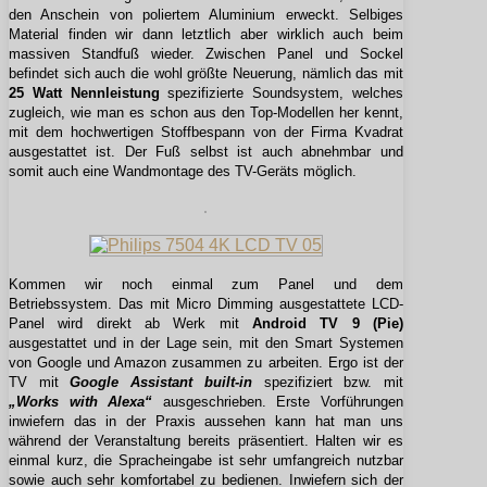
den Anschein von poliertem Aluminium erweckt. Selbiges
Material finden wir dann letztlich aber wirklich auch beim
massiven Standfuß wieder. Zwischen Panel und Sockel
befindet sich auch die wohl größte Neuerung, nämlich das mit
25 Watt Nennleistung
spezifizierte Soundsystem, welches
zugleich, wie man es schon aus den Top-Modellen her kennt,
mit dem hochwertigen Stoffbespann von der Firma Kvadrat
ausgestattet ist. Der Fuß selbst ist auch abnehmbar und
somit auch eine Wandmontage des TV-Geräts möglich.
Kommen wir noch einmal zum Panel und dem
Betriebssystem. Das mit Micro Dimming ausgestattete LCD-
Panel wird direkt ab Werk mit
Android TV 9 (Pie)
ausgestattet und in der Lage sein, mit den Smart Systemen
von Google und Amazon zusammen zu arbeiten. Ergo ist der
TV mit
Google Assistant built-in
spezifiziert bzw. mit
„Works with Alexa“
ausgeschrieben. Erste Vorführungen
inwiefern das in der Praxis aussehen kann hat man uns
während der Veranstaltung bereits präsentiert. Halten wir es
einmal kurz, die Spracheingabe ist sehr umfangreich nutzbar
sowie auch sehr komfortabel zu bedienen. Inwiefern sich der