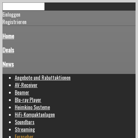
Einloggen
Registrieren
Home
Deals
News
Angebote und Rabattaktionen
AV-Receiver
Beamer
Blu-ray Player
Heimkino Systeme
HiFi-Kompaktanlagen
Soundbars
Streaming
Fernseher