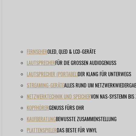
FERNSEHER
OLED, QLED & LCD-GERÄTE
LAUTSPRECHER
FÜR DIE GROSSEN AUDIOGENUSS
LAUTSPRECHER (PORTABEL)
DER KLANG FÜR UNTERWEGS
STREAMING-GERÄTE
ALLES RUND UM NETZWERKWIEDERGA
NETZWERKTECHNIK UND SPEICHER
VON NAS-SYSTEMN BIS
KOPFHÖRER
GENUSS FÜRS OHR
KAUFBERATUNG
BEWUSSTE ZUSAMMENSTELLUNG
PLATTENSPIELER
DAS BESTE FÜR VINYL