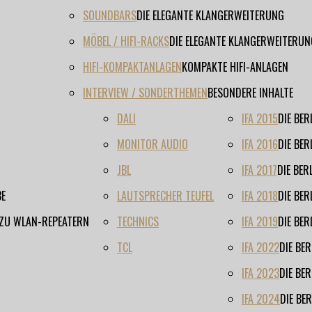
SOUNDBARS
DIE ELEGANTE KLANGERWEITERUNG
MÖBEL / HIFI-RACKS
DIE ELEGANTE KLANGERWEITERUN
HIFI-KOMPAKTANLAGEN
KOMPAKTE HIFI-ANLAGEN
INTERVIEW / SONDERTHEMEN
BESONDERE INHALTE
DALI
IFA 2015
DIE BE
MONITOR AUDIO
IFA 2016
DIE BE
JBL
IFA 2017
DIE BE
BE
LAUTSPRECHER TEUFEL
IFA 2018
DIE BE
 ZU WLAN-REPEATERN
TECHNICS
IFA 2019
DIE BE
TCL
IFA 2022
DIE BE
IFA 2023
DIE BE
IFA 2024
DIE BE