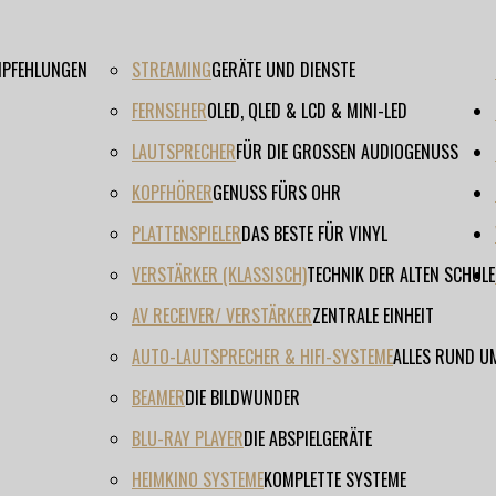
EMPFEHLUNGEN
STREAMING
GERÄTE UND DIENSTE
FERNSEHER
OLED, QLED & LCD & MINI-LED
LAUTSPRECHER
FÜR DIE GROSSEN AUDIOGENUSS
KOPFHÖRER
GENUSS FÜRS OHR
PLATTENSPIELER
DAS BESTE FÜR VINYL
VERSTÄRKER (KLASSISCH)
TECHNIK DER ALTEN SCHULE
AV RECEIVER/ VERSTÄRKER
ZENTRALE EINHEIT
AUTO-LAUTSPRECHER & HIFI-SYSTEME
ALLES RUND U
BEAMER
DIE BILDWUNDER
BLU-RAY PLAYER
DIE ABSPIELGERÄTE
HEIMKINO SYSTEME
KOMPLETTE SYSTEME