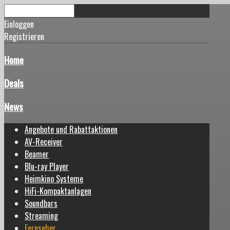
Einloggen
Registrieren
Home
Deals
News
Angebote und Rabattaktionen
AV-Receiver
Beamer
Blu-ray Player
Heimkino Systeme
HiFi-Kompaktanlagen
Soundbars
Streaming
Fernseher