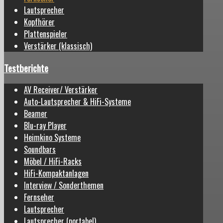
Lautsprecher
Kopfhörer
Plattenspieler
Verstärker (klassisch)
Testberichte
AV Receiver/ Verstärker
Auto-Lautsprecher & HiFi-Systeme
Beamer
Blu-ray Player
Heimkino Systeme
Soundbars
Möbel / HiFi-Racks
HiFi-Kompaktanlagen
Interview / Sonderthemen
Fernseher
Lautsprecher
Lautsprecher (portabel)