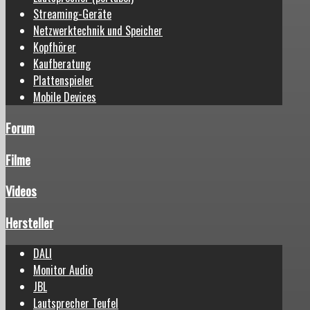
Streaming-Geräte
Netzwerktechnik und Speicher
Kopfhörer
Kaufberatung
Plattenspieler
Mobile Devices
Forum
Filme
Videos
Hersteller
DALI
Monitor Audio
JBL
Lautsprecher Teufel