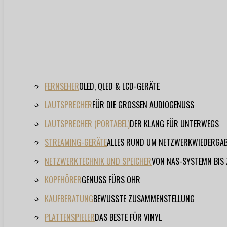
FERNSEHER
OLED, QLED & LCD-GERÄTE
LAUTSPRECHER
FÜR DIE GROSSEN AUDIOGENUSS
LAUTSPRECHER (PORTABEL)
DER KLANG FÜR UNTERWEGS
STREAMING-GERÄTE
ALLES RUND UM NETZWERKWIEDERGA
NETZWERKTECHNIK UND SPEICHER
VON NAS-SYSTEMN BIS
KOPFHÖRER
GENUSS FÜRS OHR
KAUFBERATUNG
BEWUSSTE ZUSAMMENSTELLUNG
PLATTENSPIELER
DAS BESTE FÜR VINYL