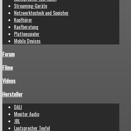
Streaming-Geräte
Netzwerktechnik und Speicher
Kopfhörer
Kaufberatung
Plattenspieler
Mobile Devices
Forum
Filme
Videos
Hersteller
DALI
Monitor Audio
JBL
Lautsprecher Teufel