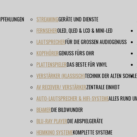
EMPFEHLUNGEN
STREAMING
GERÄTE UND DIENSTE
FERNSEHER
OLED, QLED & LCD & MINI-LED
LAUTSPRECHER
FÜR DIE GROSSEN AUDIOGENUSS
KOPFHÖRER
GENUSS FÜRS OHR
PLATTENSPIELER
DAS BESTE FÜR VINYL
VERSTÄRKER (KLASSISCH)
TECHNIK DER ALTEN SCHULE
AV RECEIVER/ VERSTÄRKER
ZENTRALE EINHEIT
AUTO-LAUTSPRECHER & HIFI-SYSTEME
ALLES RUND U
BEAMER
DIE BILDWUNDER
BLU-RAY PLAYER
DIE ABSPIELGERÄTE
HEIMKINO SYSTEME
KOMPLETTE SYSTEME