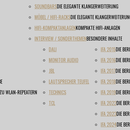
SOUNDBARS
DIE ELEGANTE KLANGERWEITERUNG
MÖBEL / HIFI-RACKS
DIE ELEGANTE KLANGERWEITERUN
HIFI-KOMPAKTANLAGEN
KOMPAKTE HIFI-ANLAGEN
INTERVIEW / SONDERTHEMEN
BESONDERE INHALTE
DALI
IFA 2015
DIE BE
MONITOR AUDIO
IFA 2016
DIE BE
JBL
IFA 2017
DIE BE
BE
LAUTSPRECHER TEUFEL
IFA 2018
DIE BE
 ZU WLAN-REPEATERN
TECHNICS
IFA 2019
DIE BE
TCL
IFA 2022
DIE BE
IFA 2023
DIE BE
IFA 2024
DIE BE