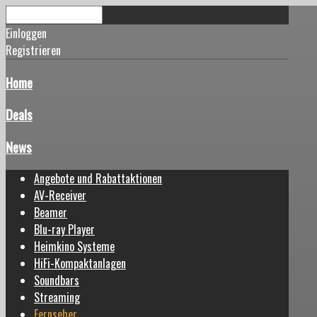
Einloggen
Registrieren
Home
Deals
News
Angebote und Rabattaktionen
AV-Receiver
Beamer
Blu-ray Player
Heimkino Systeme
HiFi-Kompaktanlagen
Soundbars
Streaming
Fernseher