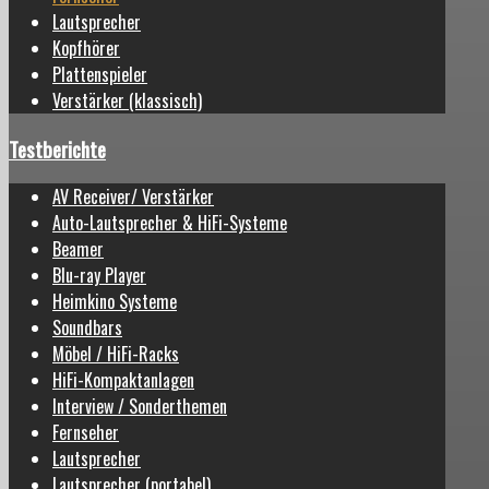
Lautsprecher
Kopfhörer
Plattenspieler
Verstärker (klassisch)
Testberichte
AV Receiver/ Verstärker
Auto-Lautsprecher & HiFi-Systeme
Beamer
Blu-ray Player
Heimkino Systeme
Soundbars
Möbel / HiFi-Racks
HiFi-Kompaktanlagen
Interview / Sonderthemen
Fernseher
Lautsprecher
Lautsprecher (portabel)