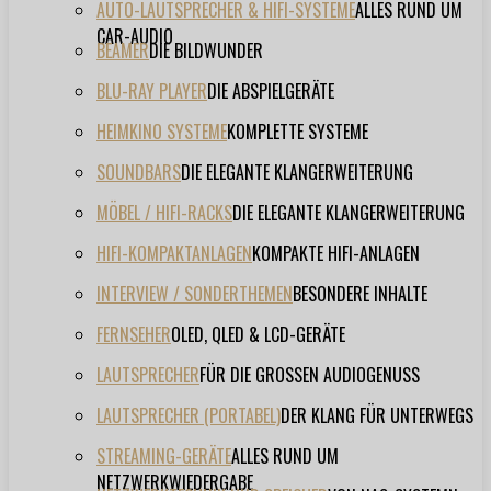
AUTO-LAUTSPRECHER & HIFI-SYSTEME
ALLES RUND UM
CAR-AUDIO
BEAMER
DIE BILDWUNDER
BLU-RAY PLAYER
DIE ABSPIELGERÄTE
HEIMKINO SYSTEME
KOMPLETTE SYSTEME
SOUNDBARS
DIE ELEGANTE KLANGERWEITERUNG
MÖBEL / HIFI-RACKS
DIE ELEGANTE KLANGERWEITERUNG
HIFI-KOMPAKTANLAGEN
KOMPAKTE HIFI-ANLAGEN
INTERVIEW / SONDERTHEMEN
BESONDERE INHALTE
FERNSEHER
OLED, QLED & LCD-GERÄTE
LAUTSPRECHER
FÜR DIE GROSSEN AUDIOGENUSS
LAUTSPRECHER (PORTABEL)
DER KLANG FÜR UNTERWEGS
STREAMING-GERÄTE
ALLES RUND UM
NETZWERKWIEDERGABE