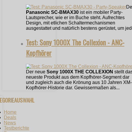
De
Panasonic SC-BMAX30
ist ein mobiler Party-
Lautsprecher, wie er im Buche steht. Aufrechtes
Design, mit etlichen Schaltermechanismen
ausgestattet und natürlich bestens gerüstet, um jede
Test: Sony 1000X The Collexion - ANC-
Kopfhörer
Der neue
Sony 1000X THE COLLEXION
stellt da
neueste Produkt aus dem Kopfhörer-Segment dar
und zugleich auch die Krönung aus 10 Jahren XM-
Kopfhörer-Historie dar. Gewissermaßen als...
TEGORIEAUSWAHL
Home
Deals
News
Testberichte