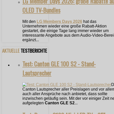
LG Member Days 2026: große Rabatte a
OLED TV-Bundles
Mit den
LG Members Days 2026
hat das
Unternehmen wieder eine große Rabatt-Aktion
gestartet, die einige Tage lang immer wieder um
interessante Angebote aus dem Audio-Video-Bere
ergänzt...
AKTUELLE
TESTBERICHTE
Test: Canton GLE 100 S2 - Stand-
Lautsprecher
D
Canton Lautsprecher aller Preislagen und vor alle
auch aller Ansprüche nach anbietet, dass sollte
inzwischen geläufig sein. Mit der vor einiger Zeit n
aufgelegten
Canton GLE S2
...