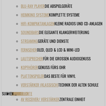
BLU-RAY PLAYER
DIE ABSPIELGERÄTE
HEIMKINO SYSTEME
KOMPLETTE SYSTEME
HIFI-KOMPAKTANLAGEN
KLEINE RADIOS UND CD-ANLAGEN
SOUNDBARS
DIE ELEGANTE KLANGERWEITERUNG
STREAMING
GERÄTE UND DIENSTE
FERNSEHER
OLED, QLED & LCD & MINI-LED
LAUTSPRECHER
FÜR DIE GROSSEN AUDIOGENUSS
KOPFHÖRER
GENUSS FÜRS OHR
PLATTENSPIELER
DAS BESTE FÜR VINYL
VERSTÄRKER (KLASSISCH)
TECHNIK DER ALTEN SCHULE
SUCHEN ...
TESTBERICHTE
FORUM
FILME
VIDEOS
HERSTELLER
EVENT
AV RECEIVER/ VERSTÄRKER
ZENTRALE EINHEIT