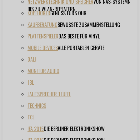
NETZWERKTECHNIK UND SPEICHER
VON NAS-SYSTEMN
BIS ZU WLAN-REPEATERN
KOPFHÖRER
GENUSS FÜRS OHR
KAUFBERATUNG
BEWUSSTE ZUSAMMENSTELLUNG
PLATTENSPIELER
DAS BESTE FÜR VINYL
MOBILE DEVICES
ALLE PORTABLEN GERÄTE
DALI
MONITOR AUDIO
JBL
LAUTSPRECHER TEUFEL
TECHNICS
TCL
IFA 2015
DIE BERLINER ELEKTRONIKSHOW