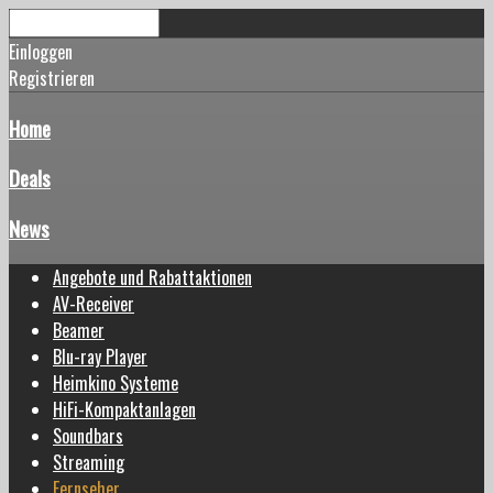
Einloggen
Registrieren
Home
Deals
News
Angebote und Rabattaktionen
AV-Receiver
Beamer
Blu-ray Player
Heimkino Systeme
HiFi-Kompaktanlagen
Soundbars
Streaming
Fernseher