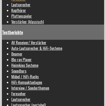
Lautsprecher
Kopfhörer
Plattenspieler
Verstärker (klassisch)
Testberichte
AV Receiver/ Verstärker
Auto-Lautsprecher & HiFi-Systeme
Beamer
Blu-ray Player
Heimkino Systeme
Soundbars
Möbel / HiFi-Racks
HiFi-Kompaktanlagen
Interview / Sonderthemen
Fernseher
Lautsprecher
Lautsprecher (portabel)