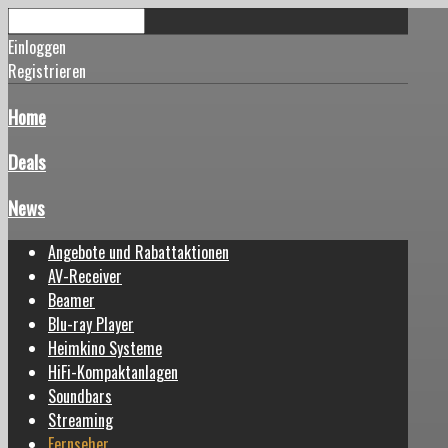
Einloggen
Registrieren
Home
Deals
News
Angebote und Rabattaktionen
AV-Receiver
Beamer
Blu-ray Player
Heimkino Systeme
HiFi-Kompaktanlagen
Soundbars
Streaming
Fernseher