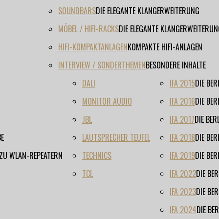
SOUNDBARS
DIE ELEGANTE KLANGERWEITERUNG
MÖBEL / HIFI-RACKS
DIE ELEGANTE KLANGERWEITERUN
HIFI-KOMPAKTANLAGEN
KOMPAKTE HIFI-ANLAGEN
INTERVIEW / SONDERTHEMEN
BESONDERE INHALTE
DALI
IFA 2015
DIE BE
MONITOR AUDIO
IFA 2016
DIE BE
JBL
IFA 2017
DIE BE
BE
LAUTSPRECHER TEUFEL
IFA 2018
DIE BE
 ZU WLAN-REPEATERN
TECHNICS
IFA 2019
DIE BE
TCL
IFA 2022
DIE BE
IFA 2023
DIE BE
IFA 2024
DIE BE