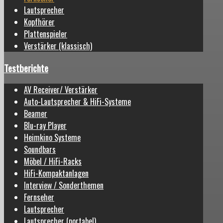
Lautsprecher
Kopfhörer
Plattenspieler
Verstärker (klassisch)
Testberichte
AV Receiver/ Verstärker
Auto-Lautsprecher & HiFi-Systeme
Beamer
Blu-ray Player
Heimkino Systeme
Soundbars
Möbel / HiFi-Racks
HiFi-Kompaktanlagen
Interview / Sonderthemen
Fernseher
Lautsprecher
Lautsprecher (portabel)