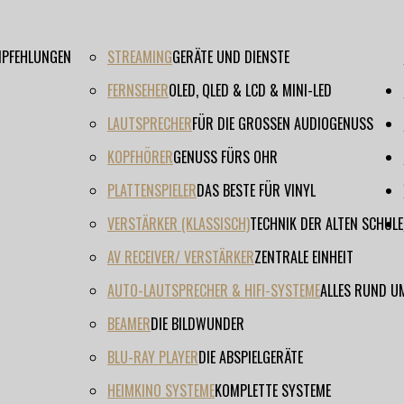
EMPFEHLUNGEN
STREAMING
GERÄTE UND DIENSTE
FERNSEHER
OLED, QLED & LCD & MINI-LED
LAUTSPRECHER
FÜR DIE GROSSEN AUDIOGENUSS
KOPFHÖRER
GENUSS FÜRS OHR
PLATTENSPIELER
DAS BESTE FÜR VINYL
VERSTÄRKER (KLASSISCH)
TECHNIK DER ALTEN SCHULE
AV RECEIVER/ VERSTÄRKER
ZENTRALE EINHEIT
AUTO-LAUTSPRECHER & HIFI-SYSTEME
ALLES RUND U
BEAMER
DIE BILDWUNDER
BLU-RAY PLAYER
DIE ABSPIELGERÄTE
HEIMKINO SYSTEME
KOMPLETTE SYSTEME