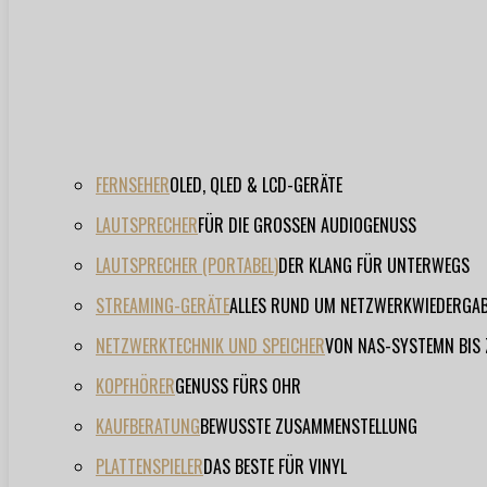
FERNSEHER
OLED, QLED & LCD-GERÄTE
LAUTSPRECHER
FÜR DIE GROSSEN AUDIOGENUSS
LAUTSPRECHER (PORTABEL)
DER KLANG FÜR UNTERWEGS
STREAMING-GERÄTE
ALLES RUND UM NETZWERKWIEDERGA
NETZWERKTECHNIK UND SPEICHER
VON NAS-SYSTEMN BIS
KOPFHÖRER
GENUSS FÜRS OHR
KAUFBERATUNG
BEWUSSTE ZUSAMMENSTELLUNG
PLATTENSPIELER
DAS BESTE FÜR VINYL