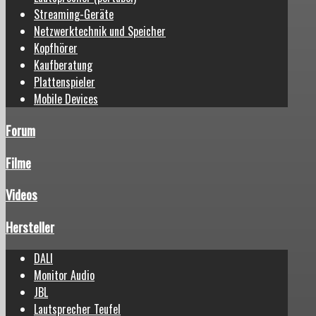
Streaming-Geräte
Netzwerktechnik und Speicher
Kopfhörer
Kaufberatung
Plattenspieler
Mobile Devices
Forum
Filme
Videos
Hersteller
DALI
Monitor Audio
JBL
Lautsprecher Teufel