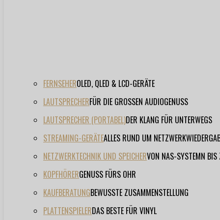
FERNSEHER
OLED, QLED & LCD-GERÄTE
LAUTSPRECHER
FÜR DIE GROSSEN AUDIOGENUSS
LAUTSPRECHER (PORTABEL)
DER KLANG FÜR UNTERWEGS
STREAMING-GERÄTE
ALLES RUND UM NETZWERKWIEDERGA
NETZWERKTECHNIK UND SPEICHER
VON NAS-SYSTEMN BIS
KOPFHÖRER
GENUSS FÜRS OHR
KAUFBERATUNG
BEWUSSTE ZUSAMMENSTELLUNG
PLATTENSPIELER
DAS BESTE FÜR VINYL