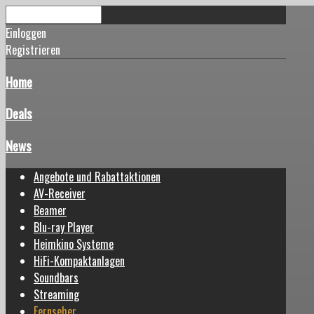
Einloggen
Registrieren
Home
Deals
News
Angebote und Rabattaktionen
AV-Receiver
Beamer
Blu-ray Player
Heimkino Systeme
HiFi-Kompaktanlagen
Soundbars
Streaming
Fernseher