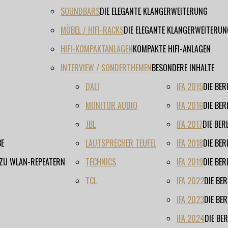
SOUNDBARS
DIE ELEGANTE KLANGERWEITERUNG
MÖBEL / HIFI-RACKS
DIE ELEGANTE KLANGERWEITERUN
HIFI-KOMPAKTANLAGEN
KOMPAKTE HIFI-ANLAGEN
INTERVIEW / SONDERTHEMEN
BESONDERE INHALTE
DALI
IFA 2015
DIE BE
MONITOR AUDIO
IFA 2016
DIE BE
JBL
IFA 2017
DIE BE
BE
LAUTSPRECHER TEUFEL
IFA 2018
DIE BE
 ZU WLAN-REPEATERN
TECHNICS
IFA 2019
DIE BE
TCL
IFA 2022
DIE BE
IFA 2023
DIE BE
IFA 2024
DIE BE