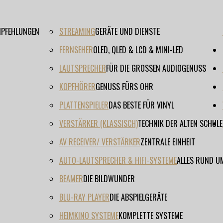
EMPFEHLUNGEN
STREAMING
GERÄTE UND DIENSTE
FERNSEHER
OLED, QLED & LCD & MINI-LED
LAUTSPRECHER
FÜR DIE GROSSEN AUDIOGENUSS
KOPFHÖRER
GENUSS FÜRS OHR
PLATTENSPIELER
DAS BESTE FÜR VINYL
VERSTÄRKER (KLASSISCH)
TECHNIK DER ALTEN SCHULE
AV RECEIVER/ VERSTÄRKER
ZENTRALE EINHEIT
AUTO-LAUTSPRECHER & HIFI-SYSTEME
ALLES RUND U
BEAMER
DIE BILDWUNDER
BLU-RAY PLAYER
DIE ABSPIELGERÄTE
HEIMKINO SYSTEME
KOMPLETTE SYSTEME