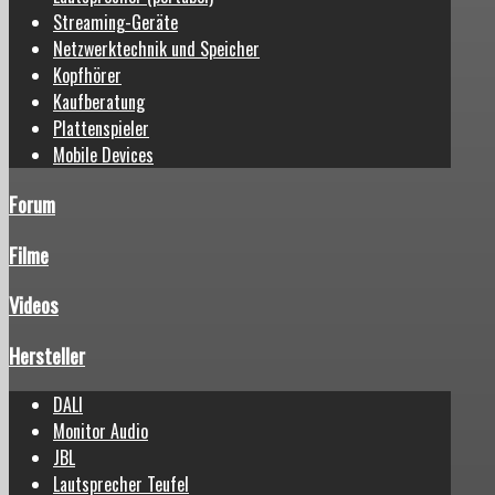
Streaming-Geräte
Netzwerktechnik und Speicher
Kopfhörer
Kaufberatung
Plattenspieler
Mobile Devices
Forum
Filme
Videos
Hersteller
DALI
Monitor Audio
JBL
Lautsprecher Teufel