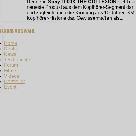
Der neue
Sony 1000X THE COLLEXION
stellt da
neueste Produkt aus dem Kopfhörer-Segment dar
und zugleich auch die Krönung aus 10 Jahren XM-
Kopfhörer-Historie dar. Gewissermaßen als...
TEGORIEAUSWAHL
Home
Deals
News
Testberichte
Forum
Filme
Videos
Hersteller
Event