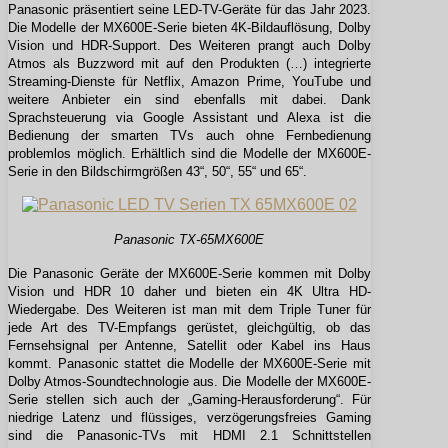
Panasonic präsentiert seine LED-TV-Geräte für das Jahr 2023.
Die Modelle der MX600E-Serie bieten 4K-Bildauflösung, Dolby
Vision und HDR-Support. Des Weiteren prangt auch Dolby
Atmos als Buzzword mit auf den Produkten (…) integrierte
Streaming-Dienste für Netflix, Amazon Prime, YouTube und
weitere Anbieter ein sind ebenfalls mit dabei. Dank
Sprachsteuerung via Google Assistant und Alexa ist die
Bedienung der smarten TVs auch ohne Fernbedienung
problemlos möglich. Erhältlich sind die Modelle der MX600E-
Serie in den Bildschirmgrößen 43“, 50“, 55“ und 65“.
Panasonic TX-65MX600E
Die Panasonic Geräte der MX600E-Serie kommen mit Dolby
Vision und HDR 10 daher und bieten ein 4K Ultra HD-
Wiedergabe. Des Weiteren ist man mit dem Triple Tuner für
jede Art des TV-Empfangs gerüstet, gleichgültig, ob das
Fernsehsignal per Antenne, Satellit oder Kabel ins Haus
kommt. Panasonic stattet die Modelle der MX600E-Serie mit
Dolby Atmos-Soundtechnologie aus. Die Modelle der MX600E-
Serie stellen sich auch der „Gaming-Herausforderung“. Für
niedrige Latenz und flüssiges, verzögerungsfreies Gaming
sind die Panasonic-TVs mit HDMI 2.1 Schnittstellen