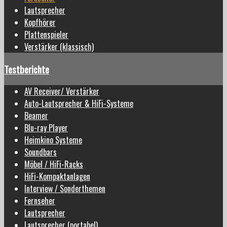
Lautsprecher
Kopfhörer
Plattenspieler
Verstärker (klassisch)
Testberichte
AV Receiver/ Verstärker
Auto-Lautsprecher & HiFi-Systeme
Beamer
Blu-ray Player
Heimkino Systeme
Soundbars
Möbel / HiFi-Racks
HiFi-Kompaktanlagen
Interview / Sonderthemen
Fernseher
Lautsprecher
Lautsprecher (portabel)