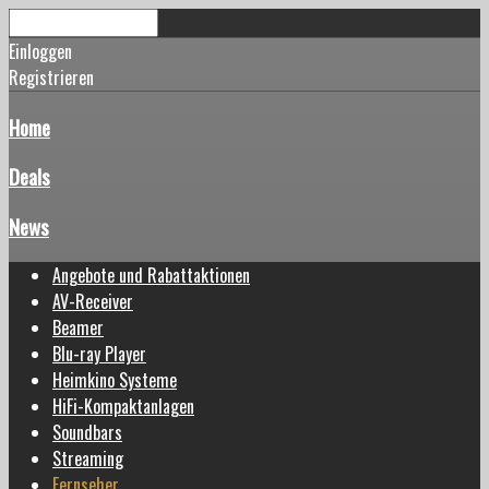
Einloggen
Registrieren
Home
Deals
News
Angebote und Rabattaktionen
AV-Receiver
Beamer
Blu-ray Player
Heimkino Systeme
HiFi-Kompaktanlagen
Soundbars
Streaming
Fernseher