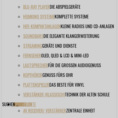
BLU-RAY PLAYER
DIE ABSPIELGERÄTE
HEIMKINO SYSTEME
KOMPLETTE SYSTEME
HIFI-KOMPAKTANLAGEN
KLEINE RADIOS UND CD-ANLAGEN
SOUNDBARS
DIE ELEGANTE KLANGERWEITERUNG
STREAMING
GERÄTE UND DIENSTE
FERNSEHER
OLED, QLED & LCD & MINI-LED
LAUTSPRECHER
FÜR DIE GROSSEN AUDIOGENUSS
KOPFHÖRER
GENUSS FÜRS OHR
PLATTENSPIELER
DAS BESTE FÜR VINYL
VERSTÄRKER (KLASSISCH)
TECHNIK DER ALTEN SCHULE
SUCHEN ...
TESTBERICHTE
FORUM
FILME
VIDEOS
HERSTELLER
EVENT
AV RECEIVER/ VERSTÄRKER
ZENTRALE EINHEIT