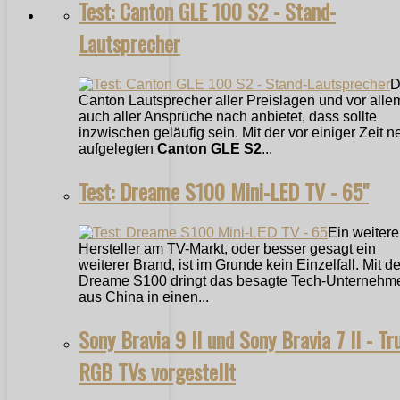
Test: Canton GLE 100 S2 - Stand-
Lautsprecher
D
Canton Lautsprecher aller Preislagen und vor alle
auch aller Ansprüche nach anbietet, dass sollte
inzwischen geläufig sein. Mit der vor einiger Zeit n
aufgelegten
Canton GLE S2
...
Test: Dreame S100 Mini-LED TV - 65"
Ein weitere
Hersteller am TV-Markt, oder besser gesagt ein
weiterer Brand, ist im Grunde kein Einzelfall. Mit 
Dreame S100 dringt das besagte Tech-Unternehm
aus China in einen...
Sony Bravia 9 II und Sony Bravia 7 II - Tr
RGB TVs vorgestellt