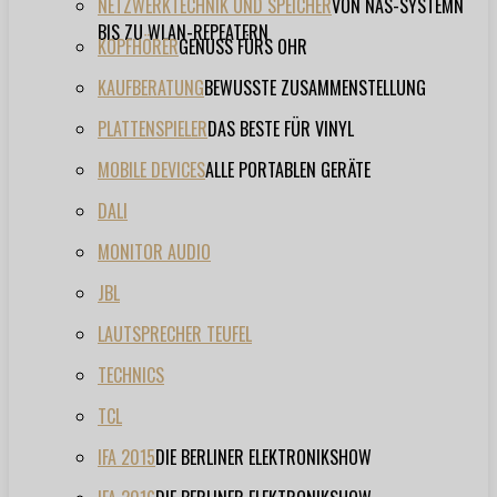
NETZWERKTECHNIK UND SPEICHER
VON NAS-SYSTEMN
BIS ZU WLAN-REPEATERN
KOPFHÖRER
GENUSS FÜRS OHR
KAUFBERATUNG
BEWUSSTE ZUSAMMENSTELLUNG
PLATTENSPIELER
DAS BESTE FÜR VINYL
MOBILE DEVICES
ALLE PORTABLEN GERÄTE
DALI
MONITOR AUDIO
JBL
LAUTSPRECHER TEUFEL
TECHNICS
TCL
IFA 2015
DIE BERLINER ELEKTRONIKSHOW