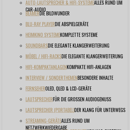
AUTO-LAUTSPRECHER & HIFI-SYSTEME
ALLES RUND UM
CAR-AUDIO
BEAMER
DIE BILDWUNDER
BLU-RAY PLAYER
DIE ABSPIELGERÄTE
HEIMKINO SYSTEME
KOMPLETTE SYSTEME
SOUNDBARS
DIE ELEGANTE KLANGERWEITERUNG
MÖBEL / HIFI-RACKS
DIE ELEGANTE KLANGERWEITERUNG
HIFI-KOMPAKTANLAGEN
KOMPAKTE HIFI-ANLAGEN
INTERVIEW / SONDERTHEMEN
BESONDERE INHALTE
FERNSEHER
OLED, QLED & LCD-GERÄTE
LAUTSPRECHER
FÜR DIE GROSSEN AUDIOGENUSS
LAUTSPRECHER (PORTABEL)
DER KLANG FÜR UNTERWEGS
STREAMING-GERÄTE
ALLES RUND UM
NETZWERKWIEDERGABE