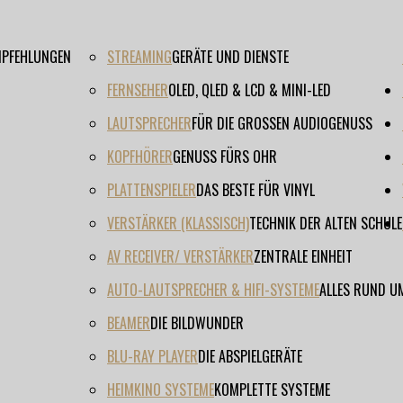
EMPFEHLUNGEN
STREAMING
GERÄTE UND DIENSTE
FERNSEHER
OLED, QLED & LCD & MINI-LED
LAUTSPRECHER
FÜR DIE GROSSEN AUDIOGENUSS
KOPFHÖRER
GENUSS FÜRS OHR
PLATTENSPIELER
DAS BESTE FÜR VINYL
VERSTÄRKER (KLASSISCH)
TECHNIK DER ALTEN SCHULE
AV RECEIVER/ VERSTÄRKER
ZENTRALE EINHEIT
AUTO-LAUTSPRECHER & HIFI-SYSTEME
ALLES RUND U
BEAMER
DIE BILDWUNDER
BLU-RAY PLAYER
DIE ABSPIELGERÄTE
HEIMKINO SYSTEME
KOMPLETTE SYSTEME