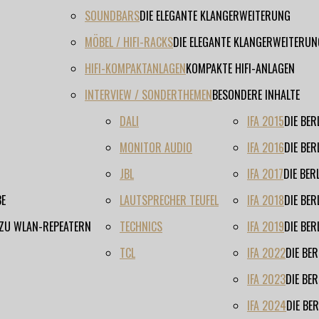
SOUNDBARS
DIE ELEGANTE KLANGERWEITERUNG
MÖBEL / HIFI-RACKS
DIE ELEGANTE KLANGERWEITERUN
HIFI-KOMPAKTANLAGEN
KOMPAKTE HIFI-ANLAGEN
INTERVIEW / SONDERTHEMEN
BESONDERE INHALTE
DALI
IFA 2015
DIE BE
MONITOR AUDIO
IFA 2016
DIE BE
JBL
IFA 2017
DIE BE
BE
LAUTSPRECHER TEUFEL
IFA 2018
DIE BE
 ZU WLAN-REPEATERN
TECHNICS
IFA 2019
DIE BE
TCL
IFA 2022
DIE BE
IFA 2023
DIE BE
IFA 2024
DIE BE