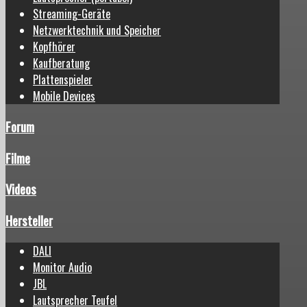
Streaming-Geräte
Netzwerktechnik und Speicher
Kopfhörer
Kaufberatung
Plattenspieler
Mobile Devices
Forum
Filme
Videos
Hersteller
DALI
Monitor Audio
JBL
Lautsprecher Teufel