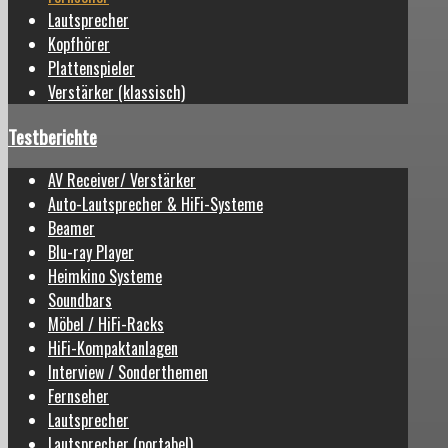
Lautsprecher
Kopfhörer
Plattenspieler
Verstärker (klassisch)
Testberichte
AV Receiver/ Verstärker
Auto-Lautsprecher & HiFi-Systeme
Beamer
Blu-ray Player
Heimkino Systeme
Soundbars
Möbel / HiFi-Racks
HiFi-Kompaktanlagen
Interview / Sonderthemen
Fernseher
Lautsprecher
Lautsprecher (portabel)