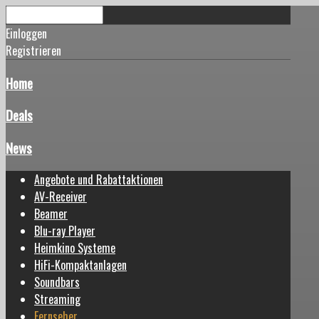
Einloggen
Registrieren
Home
Deals
News
Angebote und Rabattaktionen
AV-Receiver
Beamer
Blu-ray Player
Heimkino Systeme
HiFi-Kompaktanlagen
Soundbars
Streaming
Fernseher