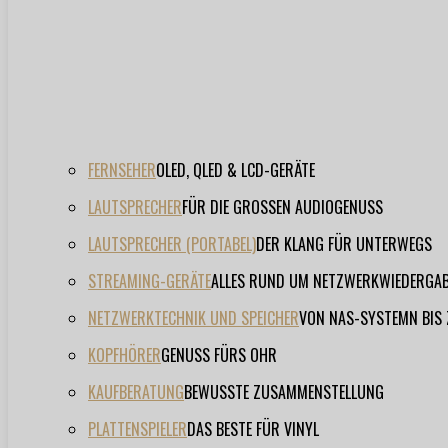
FERNSEHER
OLED, QLED & LCD-GERÄTE
LAUTSPRECHER
FÜR DIE GROSSEN AUDIOGENUSS
LAUTSPRECHER (PORTABEL)
DER KLANG FÜR UNTERWEGS
STREAMING-GERÄTE
ALLES RUND UM NETZWERKWIEDERGA
NETZWERKTECHNIK UND SPEICHER
VON NAS-SYSTEMN BIS
KOPFHÖRER
GENUSS FÜRS OHR
KAUFBERATUNG
BEWUSSTE ZUSAMMENSTELLUNG
PLATTENSPIELER
DAS BESTE FÜR VINYL