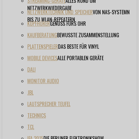
STREAMING-GERÄTE
ALLES RUND UM
NETZWERKWIEDERGABE
NETZWERKTECHNIK UND SPEICHER
VON NAS-SYSTEMN
BIS ZU WLAN-REPEATERN
KOPFHÖRER
GENUSS FÜRS OHR
KAUFBERATUNG
BEWUSSTE ZUSAMMENSTELLUNG
PLATTENSPIELER
DAS BESTE FÜR VINYL
MOBILE DEVICES
ALLE PORTABLEN GERÄTE
DALI
MONITOR AUDIO
JBL
LAUTSPRECHER TEUFEL
TECHNICS
TCL
IFA 2015
DIE BERLINER ELEKTRONIKSHOW