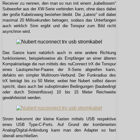
Receiver zu nennen, den man so nun mit einem „kabellosem“
Subwoofer aus der XW-Serie verbinden kann, ohne dass dabei
der große Kabelzwang bestehen bleibt. Die „Latenz“ soll dabei
maximal 20 Millisekunden betragen, sodass das Unterfangen
auch wirklich Sinn ergibt und die Tonspur zum Bild nicht
asynchron wird.
Das Ganze kann natürlich auch in eine andere Richtung
funktionieren, beispielsweise als Empfänger an einer älteren
Kompaktanlage die nun mittels des nuConnect trX die Tonspur
eines Lautsprecher-Paares der X-Serie abgreifen kann,
defakto ein simpler Multiroom-Verbund. Der Funkradius des
trX beträgt bis zu 50 Meter, wobei hier Nubert selbst davon
spricht, dass auch bei suboptimalen Bedingungen (baubedingt
oder durch Störeinflüsse) 10 bis 15 Meter Reichweite
gewährleistet werden.
Strom bekommt der kleine Kasten mittels USB respektive
eines USB Type-C-Ports. Auf Grund der kombinierten
Analog/Digital-Anbindung kann man den Adapter so fast
überall anschließen.