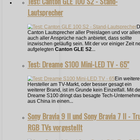
Test: Canton GLE 100 S2 - Stand-
Lautsprecher
D
Canton Lautsprecher aller Preislagen und vor alle
auch aller Ansprüche nach anbietet, dass sollte
inzwischen geläufig sein. Mit der vor einiger Zeit n
aufgelegten
Canton GLE S2
...
Test: Dreame S100 Mini-LED TV - 65"
Ein weitere
Hersteller am TV-Markt, oder besser gesagt ein
weiterer Brand, ist im Grunde kein Einzelfall. Mit 
Dreame S100 dringt das besagte Tech-Unternehm
aus China in einen...
Sony Bravia 9 II und Sony Bravia 7 II - Tr
RGB TVs vorgestellt