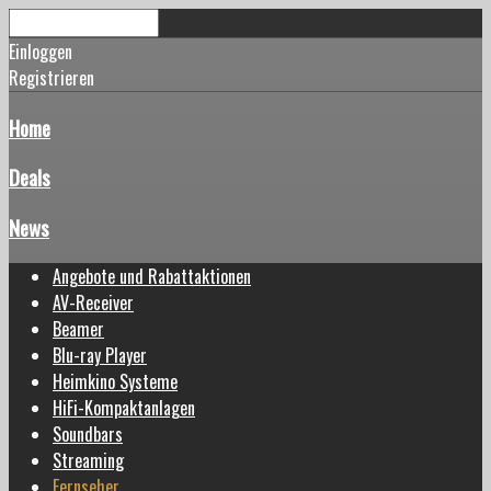
Einloggen
Registrieren
Home
Deals
News
Angebote und Rabattaktionen
AV-Receiver
Beamer
Blu-ray Player
Heimkino Systeme
HiFi-Kompaktanlagen
Soundbars
Streaming
Fernseher