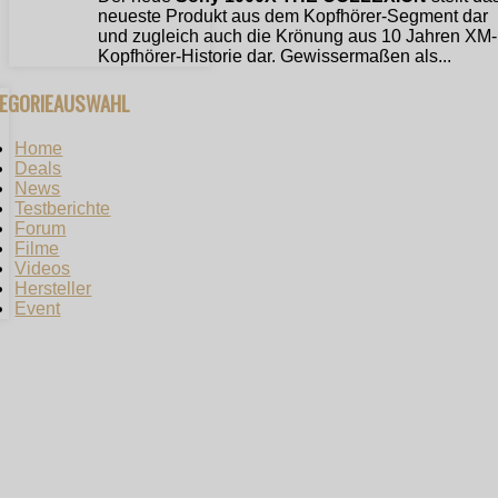
neueste Produkt aus dem Kopfhörer-Segment dar
und zugleich auch die Krönung aus 10 Jahren XM-
Kopfhörer-Historie dar. Gewissermaßen als...
TEGORIEAUSWAHL
Home
Deals
News
Testberichte
Forum
Filme
Videos
Hersteller
Event