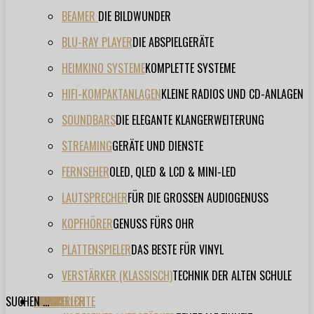
BEAMER
DIE BILDWUNDER
BLU-RAY PLAYER
DIE ABSPIELGERÄTE
HEIMKINO SYSTEME
KOMPLETTE SYSTEME
HIFI-KOMPAKTANLAGEN
KLEINE RADIOS UND CD-ANLAGEN
SOUNDBARS
DIE ELEGANTE KLANGERWEITERUNG
STREAMING
GERÄTE UND DIENSTE
FERNSEHER
OLED, QLED & LCD & MINI-LED
LAUTSPRECHER
FÜR DIE GROSSEN AUDIOGENUSS
KOPFHÖRER
GENUSS FÜRS OHR
PLATTENSPIELER
DAS BESTE FÜR VINYL
VERSTÄRKER (KLASSISCH)
TECHNIK DER ALTEN SCHULE
SUCHEN ...
TESTBERICHTE
FORUM
FILME
VIDEOS
HERSTELLER
EVENT