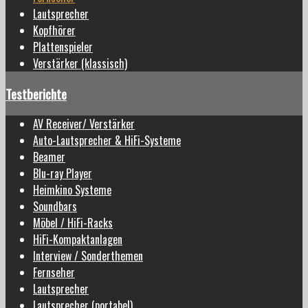
Lautsprecher
Kopfhörer
Plattenspieler
Verstärker (klassisch)
Testberichte
AV Receiver/ Verstärker
Auto-Lautsprecher & HiFi-Systeme
Beamer
Blu-ray Player
Heimkino Systeme
Soundbars
Möbel / HiFi-Racks
HiFi-Kompaktanlagen
Interview / Sonderthemen
Fernseher
Lautsprecher
Lautsprecher (portabel)