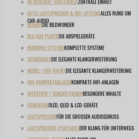
AV RECEIVER/ VERSTÄRKER
ZENTRALE EINHEIT
AUTO-LAUTSPRECHER & HIFI-SYSTEME
ALLES RUND UM
CAR-AUDIO
BEAMER
DIE BILDWUNDER
BLU-RAY PLAYER
DIE ABSPIELGERÄTE
HEIMKINO SYSTEME
KOMPLETTE SYSTEME
SOUNDBARS
DIE ELEGANTE KLANGERWEITERUNG
MÖBEL / HIFI-RACKS
DIE ELEGANTE KLANGERWEITERUNG
HIFI-KOMPAKTANLAGEN
KOMPAKTE HIFI-ANLAGEN
INTERVIEW / SONDERTHEMEN
BESONDERE INHALTE
FERNSEHER
OLED, QLED & LCD-GERÄTE
LAUTSPRECHER
FÜR DIE GROSSEN AUDIOGENUSS
LAUTSPRECHER (PORTABEL)
DER KLANG FÜR UNTERWEGS